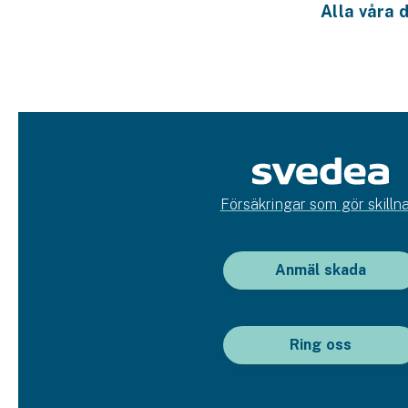
Alla våra
Fritidshusförsäkring
Företag
Företagsförsäkring
Bilförsäkring för företag
Släpvagnsförsäkring
Försäkringar som gör skillna
Drönarförsäkring
För förmedlare
Anmäl skada
Gruppförsäkringar
Kommunolycksfall
Ring oss
Försäkring via förmedlare