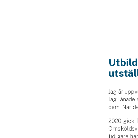
Släpvagnsförsäkring
Husvagnsförsäkring
Motorcykel
Mc-försäkring
Utbild
Märkesförsäkringar
Båt
utstäl
Båtförsäkring
Jag är uppv
Jag lånade
Märkesförsäkringar
dem. När de
Vattenskoterförsäkring
2020 gick f
Örnsköldsvi
Sportfiskarna
tidigare ha