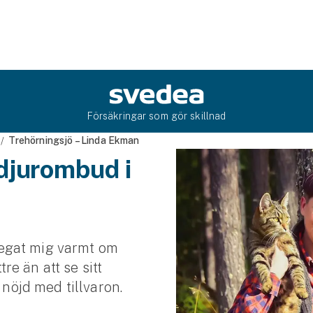
Försäkringar som gör skillnad
Trehörningsjö – Linda Ekman
djurombud i
 legat mig varmt om
tre än att se sitt
 nöjd med tillvaron.