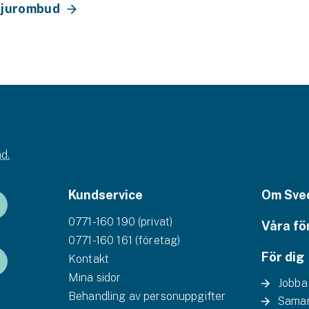
 djurombud
d.
Kundservice
Om Sve
0771-160 190 (privat)
Våra fö
0771-160 161 (företag)
För dig
Kontakt
Mina sidor
Jobba
Behandling av personuppgifter
Samar
Se alla försäkringar