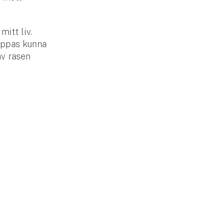
mitt liv.
oppas kunna
av rasen