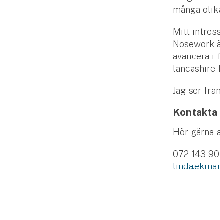
Djur
många olika
Hundförsäkring
Mitt intress
Nosework ä
Jakthundsförsäkring
avancera i 
lancashire 
Kattförsäkring
Jag ser fra
Djurförsäkring
Hem & hus
Kontakta
Hör gärna a
Hemförsäkring
072-143 90
Villaförsäkring
linda.ekma
Bostadsrättsförsäkring
Hyresrättsförsäkring