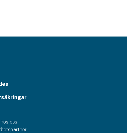
dea
rsäkringar
 hos oss
betspartner