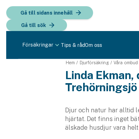
Gå till sidans innehåll
Gå till sök
Försäkringar
Tips & råd
Om oss
Bil
Hem
Djurförsäkring
Våra ombud
Linda Ekman, 
Bilförsäkring
Trehörningsjö
Bilförsäkring för företag
Fordon
Djur och natur har alltid
Snöskoterförsäkring
hjärtat. Det finns inget bät
älskade husdjur vara helt
ATV-försäkring