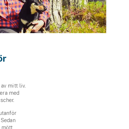
ör
v mitt liv.
nera med
scher.
utanför
. Sedan
g mött