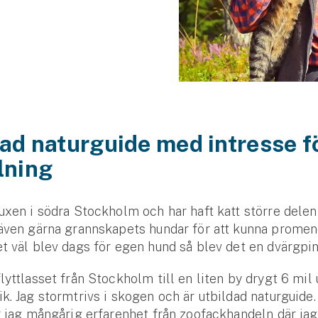
ad naturguide med intresse f
lning
uxen i södra Stockholm och har haft katt större delen a
 även gärna grannskapets hundar för att kunna prome
t väl blev dags för egen hund så blev det en dvärgpin
lyttlasset från Stockholm till en liten by drygt 6 mil 
k. Jag stormtrivs i skogen och är utbildad naturguide
r jag mångårig erfarenhet från zoofackhandeln där ja