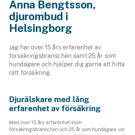
Anna Bengtsson,
Husvagnsförsäkring
djurombud i
Motorcykel
Helsingborg
Mc-försäkring
Jag har över 15 års erfarenhet av
Märkesförsäkringar
försäkringsbranschen samt 25 år som
Båt
hundägare och hjälper dig gärna att hitta
rätt försäkring.
Båtförsäkring
Märkesförsäkringar
Djurälskare med lång
Vattenskoterförsäkring
erfarenhet av försäkring
Sportfiskarna
Med över 15 års erfarenhet inom
Djur
försäkringsbranschen och 25 år som hundägare vet