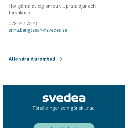
Företag
Hör gärna av dig om du vill prata djur och
försäkring.
Företagsförsäkring
072-147 70 46
Bilförsäkring för företag
anna.bengtsson@svedea.se
Släpvagnsförsäkring
Drönarförsäkring
Alla våra djurombud
För förmedlare
Gruppförsäkringar
Kommunolycksfall
Försäkring via förmedlare
Försäkringar som gör skillnad.
Se alla försäkringar