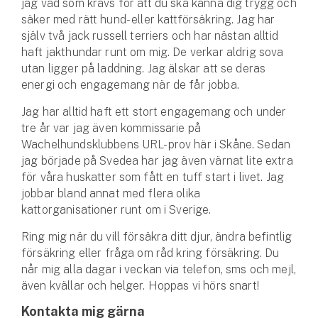
jag vad som krävs för att du ska känna dig trygg och
Hundförsäkring
säker med rätt hund- eller kattförsäkring. Jag har
själv två jack russell terriers och har nästan alltid
Jakthundsförsäkring
haft jakthundar runt om mig. De verkar aldrig sova
utan ligger på laddning. Jag älskar att se deras
Kattförsäkring
energi och engagemang när de får jobba.
Jag har alltid haft ett stort engagemang och under
Djurförsäkring
tre år var jag även kommissarie på
Hem & hus
Wachelhundsklubbens URL-prov här i Skåne. Sedan
jag började på Svedea har jag även värnat lite extra
Hemförsäkring
för våra huskatter som fått en tuff start i livet. Jag
jobbar bland annat med flera olika
Villaförsäkring
kattorganisationer runt om i Sverige.
Bostadsrättsförsäkring
Ring mig när du vill försäkra ditt djur, ändra befintlig
försäkring eller fråga om råd kring försäkring. Du
når mig alla dagar i veckan via telefon, sms och mejl,
Hyresrättsförsäkring
även kvällar och helger. Hoppas vi hörs snart!
Fritidshusförsäkring
Kontakta mig gärna