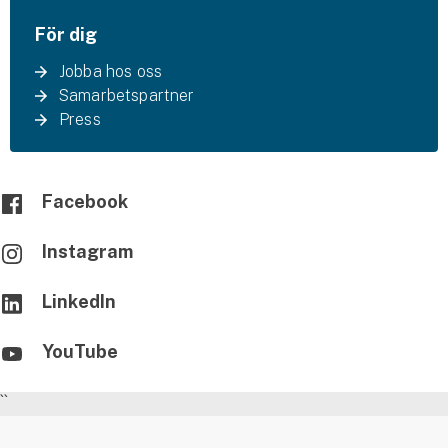
För dig
Jobba hos oss
Samarbetspartner
Press
Facebook
Instagram
LinkedIn
YouTube
``