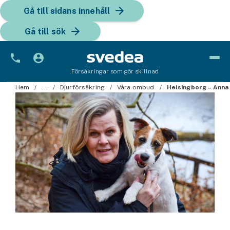
Gå till sidans innehåll
Gå till sök
Försäkringar som gör skillnad
Bil
Hem
...
Djurförsäkring
Våra ombud
Helsingborg – Anna
Bilförsäkring
Bilförsäkring för företag
Fordon
Snöskoterförsäkring
ATV-försäkring
Släpvagnsförsäkring