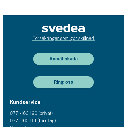
Företag
Företagsförsäkring
Bilförsäkring för företag
Försäkringar som gör skillnad.
Släpvagnsförsäkring
Drönarförsäkring
Anmäl skada
För förmedlare
Gruppförsäkringar
Ring oss
Kommunolycksfall
Kundservice
Försäkring via förmedlare
Se alla försäkringar
0771-160 190 (privat)
0771-160 161 (företag)