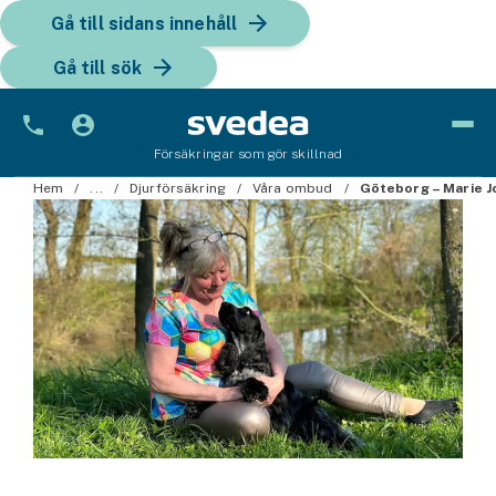
Gå till sidans innehåll
Gå till sök
Försäkringar som gör skillnad
Bil
Hem
...
Djurförsäkring
Våra ombud
Göteborg – Marie 
Bilförsäkring
Bilförsäkring för företag
Fordon
Snöskoterförsäkring
ATV-försäkring
Släpvagnsförsäkring