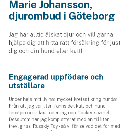
Marie Johansson,
Husvagnsförsäkring
djurombud i Göteborg
Motorcykel
Jag har alltid älskat djur och vill gärna
Mc-försäkring
hjälpa dig att hitta rätt försäkring för just
Märkesförsäkringar
dig och din hund eller katt!
Båt
Båtförsäkring
Engagerad uppfödare och
utställare
Märkesförsäkringar
Vattenskoterförsäkring
Under hela mitt liv har mycket kretsat kring hundar.
Från att jag var liten fanns det katt och hund i
familjen och idag föder jag upp Cocker spaniel.
Sportfiskarna
Dessutom har jag kompletterat med en till liten
Djur
trevlig ras, Russkiy Toy - så vi får se vad det för med