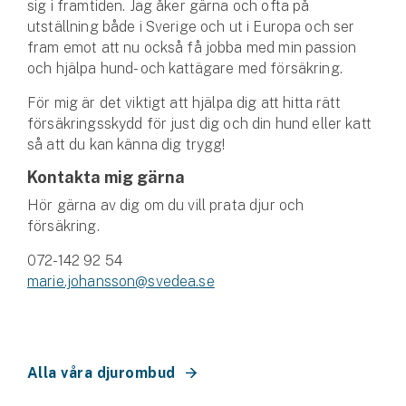
sig i framtiden. Jag åker gärna och ofta på
Hundförsäkring
utställning både i Sverige och ut i Europa och ser
fram emot att nu också få jobba med min passion
Jakthundsförsäkring
och hjälpa hund- och kattägare med försäkring.
Kattförsäkring
För mig är det viktigt att hjälpa dig att hitta rätt
försäkringsskydd för just dig och din hund eller katt
Djurförsäkring
så att du kan känna dig trygg!
Hem & hus
Kontakta mig gärna
Hör gärna av dig om du vill prata djur och
Hemförsäkring
försäkring.
Villaförsäkring
072-142 92 54
marie.johansson@svedea.se
Bostadsrättsförsäkring
Hyresrättsförsäkring
Alla våra djurombud
Fritidshusförsäkring