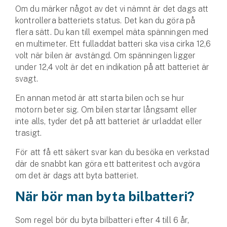
Företag
Om du märker något av det vi nämnt är det dags att
kontrollera batteriets status. Det kan du göra på
Företagsförsäkring
flera sätt. Du kan till exempel mäta spänningen med
en multi­meter. Ett fulladdat batteri ska visa cirka 12,6
Bilförsäkring för företag
volt när bilen är avstängd. Om spänningen ligger
under 12,4 volt är det en indikation på att batteriet är
Släpvagnsförsäkring
svagt.
En annan metod är att starta bilen och se hur
Drönarförsäkring
motorn beter sig. Om bilen startar långsamt eller
För förmedlare
inte alls, tyder det på att batteriet är urladdat eller
trasigt.
Gruppförsäkringar
För att få ett säkert svar kan du besöka en verkstad
där de snabbt kan göra ett batteri­test och avgöra
Kommunolycksfall
om det är dags att byta batteriet.
Försäkring via förmedlare
När bör man byta bilbatteri?
Se alla försäkringar
Som regel bör du byta bilbatteri efter 4 till 6 år,