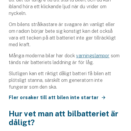
Hundförsäkring
ibland höra ett klickande ljud när du vrider om
nyckeln.
Jakthundsförsäkring
Om bilens strålkastare är svagare än vanligt eller
om radion börjar bete sig konstigt kan det också
Kattförsäkring
vara ett tecken på att batteriet inte ger tillräckligt
med kraft.
Djurförsäkring
Hem & hus
Många moderna bilar har dock
varnings­lampor
som
tänds när batteriets laddning är för låg.
Hemförsäkring
Slutligen kan ett riktigt dåligt batteri få bilen att
plötsligt stanna, särskilt om generatorn inte
Villaförsäkring
fungerar som den ska.
Bostadsrättsförsäkring
Fler orsaker till att bilen inte startar
Hyresrättsförsäkring
Hur vet man att bilbatteriet är
dåligt?
Fritidshusförsäkring