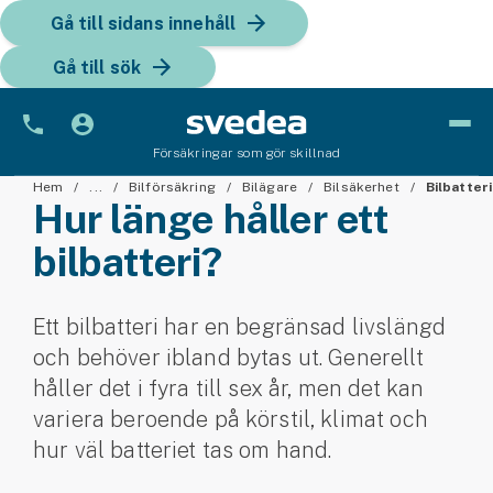
Gå till sidans innehåll
Gå till sök
Försäkringar som gör skillnad
Bil
Hem
...
Bilförsäkring
Bilägare
Bilsäkerhet
Bilbatteri
Hur länge håller ett
Bilförsäkring
bilbatteri?
Bilförsäkring för företag
Ett bilbatteri har en begränsad livslängd
Fordon
och behöver ibland bytas ut. Generellt
Snöskoterförsäkring
håller det i fyra till sex år, men det kan
variera beroende på körstil, klimat och
ATV-försäkring
hur väl batteriet tas om hand.
Släpvagnsförsäkring