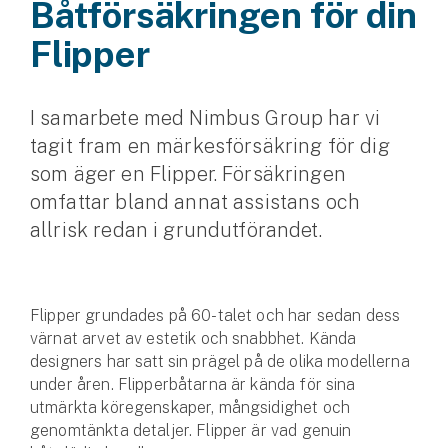
Båtförsäkringen för din
Husvagnsförsäkring
Flipper
Motorcykel
I samarbete med Nimbus Group har vi
Mc-försäkring
tagit fram en märkesförsäkring för dig
Märkesförsäkringar
som äger en Flipper. Försäkringen
Båt
omfattar bland annat assistans och
allrisk redan i grundutförandet.
Båtförsäkring
Märkesförsäkringar
Flipper grundades på 60-talet och har sedan dess
Vattenskoterförsäkring
värnat arvet av estetik och snabbhet. Kända
designers har satt sin prägel på de olika modellerna
under åren. Flipperbåtarna är kända för sina
Sportfiskarna
utmärkta köregenskaper, mångsidighet och
Djur
genomtänkta detaljer. Flipper är vad genuin