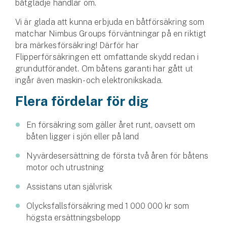
båtglädje handlar om.
Hundförsäkring
Vi är glada att kunna erbjuda en båtförsäkring som
Jakthundsförsäkring
matchar Nimbus Groups förväntningar på en riktigt
bra märkesförsäkring! Därför har
Kattförsäkring
Flipperförsäkringen ett omfattande skydd redan i
grundutförandet. Om båtens garanti har gått ut
ingår även maskin- och elektronikskada.
Djurförsäkring
Hem & hus
Flera fördelar för dig
Hemförsäkring
En försäkring som gäller året runt, oavsett om
båten ligger i sjön eller på land
Villaförsäkring
Nyvärdesersättning de första två åren för båtens
motor och utrustning
Bostadsrättsförsäkring
Assistans utan självrisk
Hyresrättsförsäkring
Olycksfallsförsäkring med 1 000 000 kr som
Fritidshusförsäkring
högsta ersättningsbelopp