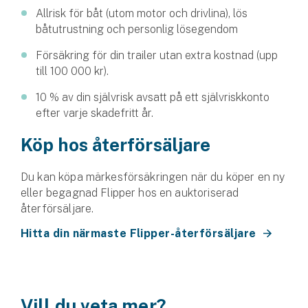
Företag
Allrisk för båt (utom motor och drivlina), lös
båtutrustning och personlig lösegendom
Företagsförsäkring
Försäkring för din trailer utan extra kostnad (upp
till 100 000 kr).
Bilförsäkring för företag
10 % av din självrisk avsatt på ett självriskkonto
Släpvagnsförsäkring
efter varje skadefritt år.
Drönarförsäkring
Köp hos återförsäljare
För förmedlare
Du kan köpa märkesförsäkringen när du köper en ny
Gruppförsäkringar
eller begagnad Flipper hos en auktoriserad
återförsäljare.
Kommunolycksfall
Hitta din närmaste Flipper-återförsäljare
Försäkring via förmedlare
Se alla försäkringar
Vill du veta mer?