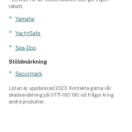
Företag
rabatt.
Företagsförsäkring
Yamaha
Bilförsäkring för företag
YachtSafe
Släpvagnsförsäkring
Sea-Doo
Drönarförsäkring
Stöldmärkning
För förmedlare
Securmark
Gruppförsäkringar
Listan är uppdaterad 2023. Kontakta gärna vår
skadeavdelning på 0771-160 190 vid frågor kring
Kommunolycksfall
andra produkter.
Försäkring via förmedlare
Se alla försäkringar