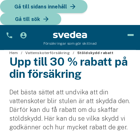
Gå till sidans innehåll
Gå till sök
Försäkringar som gör skillnad
Hem
Bil
Vattenskoterförsäkring
Stöldskydd rabatt
Upp till 30 % rabatt på
Bilförsäkring
din försäkring
Bilförsäkring för företag
Det bästa sättet att undvika att din
Fordon
vattenskoter blir stulen är att skydda den.
Snöskoterförsäkring
Därför kan du få rabatt om du skaffar
stöldskydd. Här kan du se vilka skydd vi
ATV-försäkring
godkänner och hur mycket rabatt de ger.
Släpvagnsförsäkring