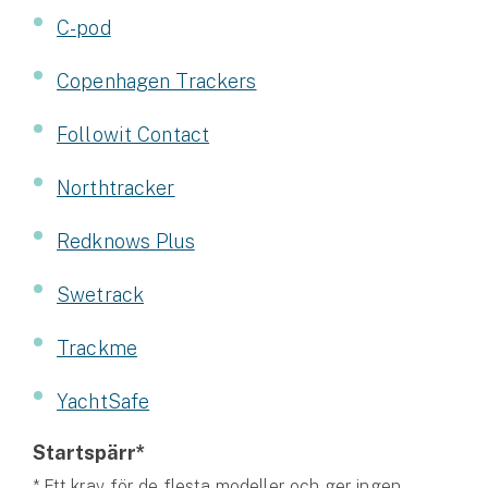
Hundförsäkring
C-pod
Jakthundsförsäkring
Copenhagen Trackers
Kattförsäkring
Followit Contact
Djurförsäkring
Northtracker
Hem & hus
Redknows Plus
Hemförsäkring
Swetrack
Villaförsäkring
Trackme
Bostadsrättsförsäkring
YachtSafe
Hyresrättsförsäkring
Startspärr*
Fritidshusförsäkring
* Ett krav för de flesta modeller och ger ingen