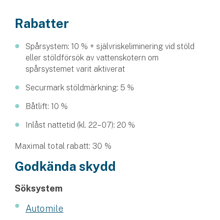
Husvagnsförsäkring
Rabatter
Motorcykel
Spårsystem: 10 % + självriskeliminering vid stöld
Mc-försäkring
eller stöldförsök av vattenskotern om
spårsystemet varit aktiverat
Märkesförsäkringar
Securmark stöldmärkning: 5 %
Båt
Båtlift: 10 %
Båtförsäkring
Inlåst nattetid (kl. 22–07): 20 %
Märkesförsäkringar
Maximal total rabatt: 30 %
Godkända skydd
Vattenskoterförsäkring
Söksystem
Sportfiskarna
Djur
Automile