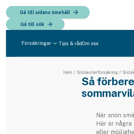
Gå till sidans innehåll
Gå till sök
Försäkringar
Tips & råd
Om oss
Bil
Hem
Snöskoterförsäkring
Snös
Bilförsäkring
Så förbere
sommarvil
Bilförsäkring för företag
Fordon
Snöskoterförsäkring
När snön smäl
Här är några 
ATV-försäkring
eller möjligh