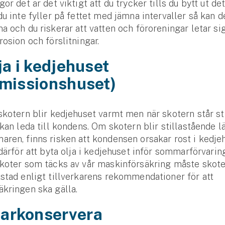
gör det är det viktigt att du trycker tills du bytt ut d
du inte fyller på fettet med jämna intervaller så kan de
a och du riskerar att vatten och föroreningar letar si
rosion och förslitningar.
ja i kedjehuset
smissionshuset)
skotern blir kedjehuset varmt men när skotern står sti
 kan leda till kondens. Om skotern blir stillastående 
ren, finns risken att kondensen orsakar rost i kedjeh
 därför att byta olja i kedjehuset inför sommarförvarin
skoter som täcks av vår maskinförsäkring måste skote
stad enligt tillverkarens rekommendationer för att
äkringen ska gälla.
rkonservera
Se alla försäkringar