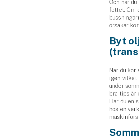
Och när du 
Fritidshusförsäkring
fettet. Om 
Företag
bussningarn
orsakar kor
Företagsförsäkring
Byt ol
Bilförsäkring för företag
(tran
Släpvagnsförsäkring
När du kör 
Drönarförsäkring
igen vilket
För förmedlare
under somma
bra tips är
Gruppförsäkringar
Har du en 
hos en verk
Kommunolycksfall
maskinförs
Somma
Försäkring via förmedlare