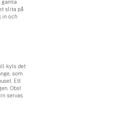
et gamla
t slita på
g in och
ll kyls det
länge, som
uset. Ett
gen. Obs!
rn servas