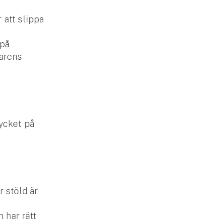
 att slippa
 på
arens
rycket på
r stöld är
 har rätt