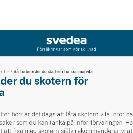
Försäkringar som gör skillnad
Så förbereder du skotern för sommarvila
koter
der du skotern för
a
ter bort är det dags att låta skotern vila inför n
saker som du kan tänka på inför förvaringen. Har
et att fixa med skotern själv rekommenderar vi a