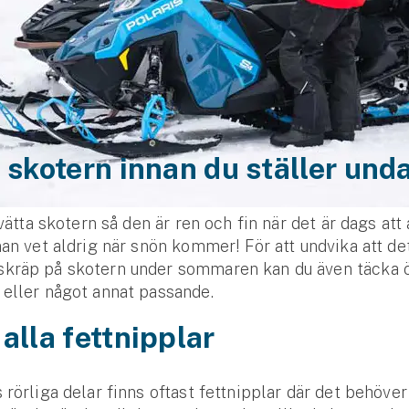
 skotern innan du ställer und
 tvätta skotern så den är ren och fin när det är dags at
man vet aldrig när snön kommer! För att undvika att d
kräp på skotern under sommaren kan du även täcka 
eller något annat passande.
alla fettnipplar
 rörliga delar finns oftast fettnipplar där det behöver