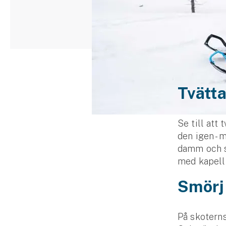
Djur
Hundförsäkring
Jakthundsförsäkring
Kattförsäkring
Tvätta
Djurförsäkring
Hem & hus
Se till att
den igen - 
Hemförsäkring
damm och s
med kapell 
Villaförsäkring
Smörj 
Bostadsrättsförsäkring
Hyresrättsförsäkring
På skoterns