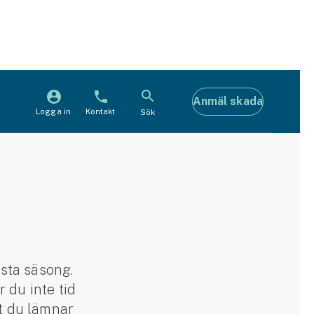
Anmäl skada
Logga in
Kontakt
Sök
ästa säsong.
 du inte tid
tt du lämnar