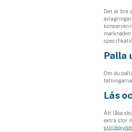
Det är bra 
avlagringar
konserverin
marknaden 
specifikati
Palla
Om du palla
tätningarn
Lås oc
Att låsa sk
extra stor 
stöldskydd