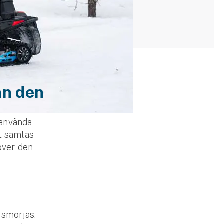
an den
t använda
et samlas
över den
 smörjas.