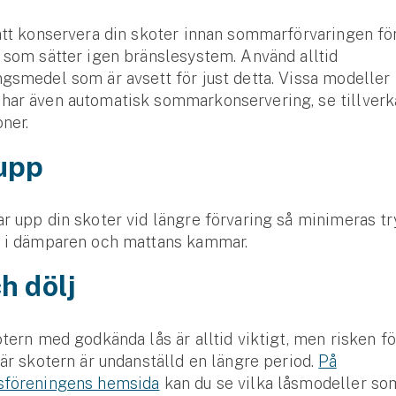
att konservera din skoter innan sommarförvaringen för
 som sätter igen bränslesystem. Använd alltid
gsmedel som är avsett för just detta. Vissa modeller
har även automatisk sommarkonservering, se tillverk
oner.
 upp
r upp din skoter vid längre förvaring så minimeras t
a i dämparen och mattans kammar.
h dölj
otern med godkända lås är alltid viktigt, men risken fö
när skotern är undanställd en längre period.
På
sföreningens hemsida
kan du se vilka låsmodeller som