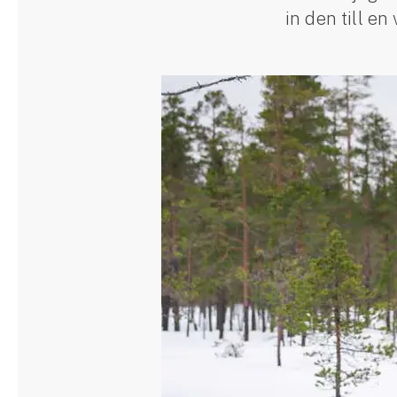
in den till en
Släpvagnsförsäkring
Husvagnsförsäkring
Motorcykel
Mc-försäkring
Märkesförsäkringar
Båt
Båtförsäkring
Märkesförsäkringar
Vattenskoterförsäkring
Sportfiskarna