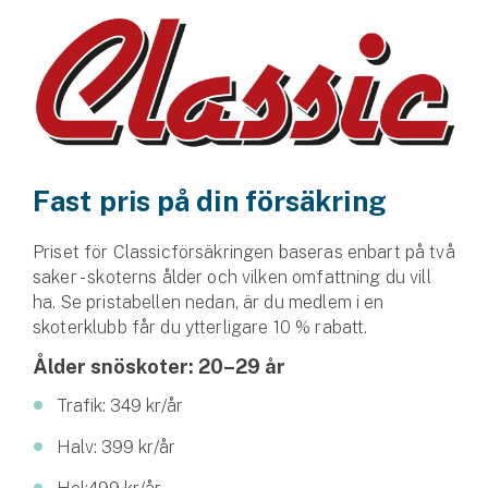
Husvagnsförsäkring
Motorcykel
Mc-försäkring
Märkesförsäkringar
Fast pris på din försäkring
Båt
Priset för Classicförsäkringen baseras enbart på två
Båtförsäkring
saker - skoterns ålder och vilken omfattning du vill
ha. Se pristabellen nedan, är du medlem i en
Märkesförsäkringar
skoterklubb får du ytterligare 10 % rabatt.
Ålder snöskoter: 20–29 år
Vattenskoterförsäkring
Trafik: 349 kr/år
Sportfiskarna
Halv: 399 kr/år
Djur