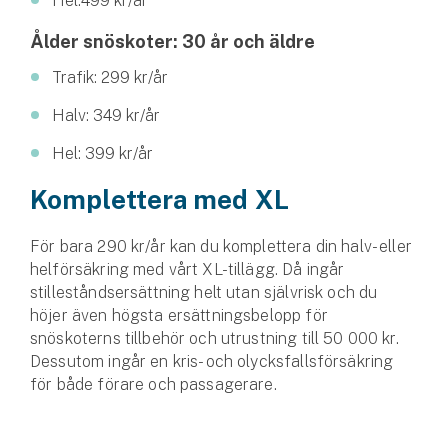
Hel:499 kr/år
Hundförsäkring
Ålder snöskoter: 30 år och äldre
Jakthundsförsäkring
Trafik: 299 kr/år
Kattförsäkring
Halv: 349 kr/år
Hel: 399 kr/år
Djurförsäkring
Hem & hus
Komplettera med XL
Hemförsäkring
För bara 290 kr/år kan du komplettera din halv- eller
helförsäkring med vårt XL-tillägg. Då ingår
Villaförsäkring
stilleståndsersättning helt utan självrisk och du
höjer även högsta ersättningsbelopp för
Bostadsrättsförsäkring
snöskoterns tillbehör och utrustning till 50 000 kr.
Dessutom ingår en kris- och olycksfallsförsäkring
Hyresrättsförsäkring
för både förare och passagerare.
Fritidshusförsäkring