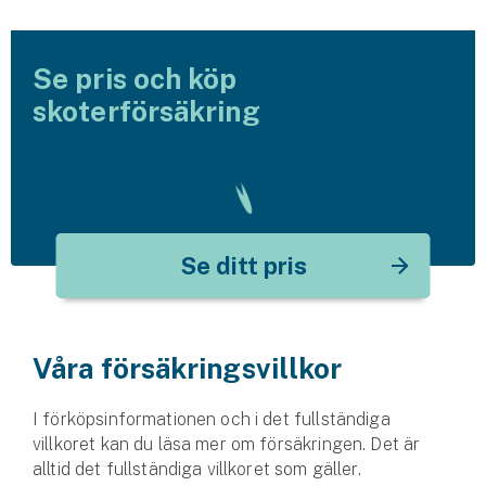
Företag
Företagsförsäkring
Se pris och köp
skoterförsäkring
Bilförsäkring för företag
Släpvagnsförsäkring
Drönarförsäkring
För förmedlare
Se ditt pris
Gruppförsäkringar
Kommunolycksfall
Våra försäkringsvillkor
Försäkring via förmedlare
I förköpsinformationen och i det fullständiga
Se alla försäkringar
villkoret kan du läsa mer om försäkringen. Det är
alltid det fullständiga villkoret som gäller.