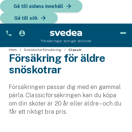
Gå till sidans innehåll
Gå till sök
Försäkringar som gör skillnad
Hem
Bil
Snöskoterförsäkring
Classic
Försäkring för äldre
Bilförsäkring
snöskotrar
Bilförsäkring för företag
Försäkringen passar dig med en gammal
Fordon
pärla. Classicförsäkringen kan du köpa
Snöskoterförsäkring
om din skoter är 20 år eller äldre – och du
får ett riktigt bra pris.
ATV-försäkring
Släpvagnsförsäkring