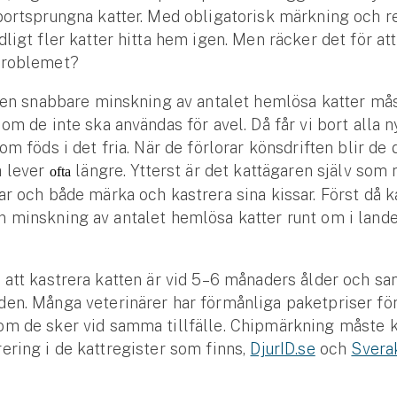
bortsprungna katter. Med obligatorisk märkning och r
dligt fler katter hitta hem igen. Men räcker det för at
problemet?
å en snabbare minskning av antalet hemlösa katter må
 om de inte ska användas för avel. Då får vi bort alla n
som föds i det fria. När de förlorar könsdriften blir d
h lever
längre. Ytterst är det kattägaren själv som
ofta
ar och både märka och kastrera sina kissar. Först då k
 minskning av antalet hemlösa katter runt om i lande
 att kastrera katten är vid 5–6 månaders ålder och sam
en. Många veterinärer har förmånliga paketpriser fö
om de sker vid samma tillfälle. Chipmärkning måste
ering i de kattregister som finns,
DjurID.se
och
Sverak
Se alla försäkringar