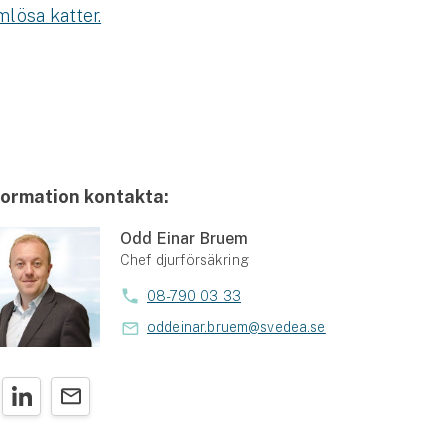
lösa katter.
formation kontakta:
Odd Einar Bruem
Chef djurförsäkring
08-790 03 33
oddeinar.bruem@svedea.se