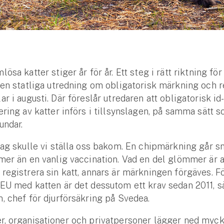
ösa katter stiger år för år. Ett steg i rätt riktning fö
den statliga utredning om obligatorisk märkning och r
ar i augusti. Där föreslår utredaren att obligatorisk i
ering av katter införs i tillsynslagen, på samma sätt 
undar.
lag skulle vi ställa oss bakom. En chipmärkning går s
mer än en vanlig vaccination. Vad en del glömmer är 
registrera sin katt, annars är märkningen förgäves. F
EU med katten är det dessutom ett krav sedan 2011, 
, chef för djurförsäkring på Svedea.
r, organisationer och privatpersoner lägger ned myc