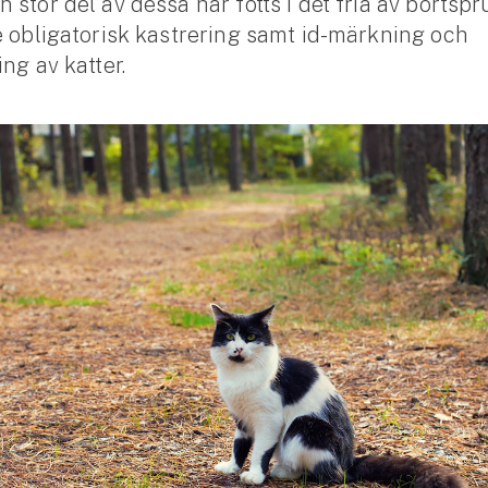
 stor del av dessa har fötts i det fria av bortspr
e obligatorisk kastrering samt id-märkning och
ng av katter.