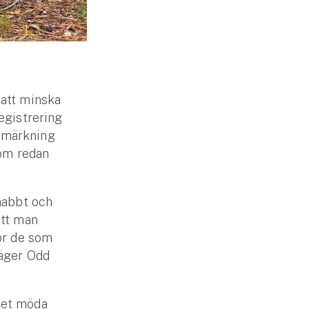
r att minska
egistrering
d-märkning
som redan
nabbt och
att man
ör de som
säger Odd
ket möda