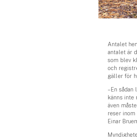
Djur
Hundförsäkring
Jakthundsförsäkring
Antalet heml
Kattförsäkring
antalet är 
som blev kl
Djurförsäkring
och registr
Hem & hus
gäller för h
Hemförsäkring
– En sådan 
känns inte 
Villaförsäkring
även måste 
reser inom 
Bostadsrättsförsäkring
Einar Bruem
Hyresrättsförsäkring
Myndighete