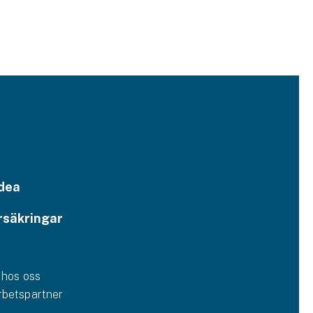
dea
rsäkringar
 hos oss
betspartner