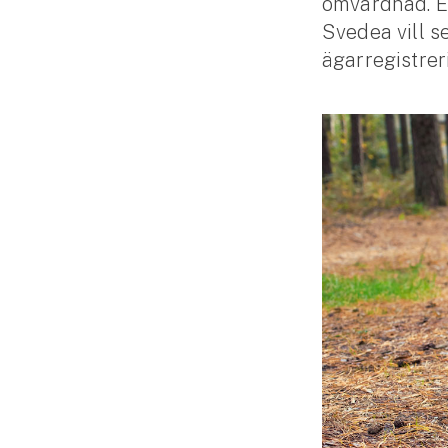
omvårdnad. En
Släpvagnsförsäkring
Svedea vill s
ägarregistreri
Husvagnsförsäkring
Motorcykel
Mc-försäkring
Märkesförsäkringar
Båt
Båtförsäkring
Märkesförsäkringar
Vattenskoterförsäkring
Sportfiskarna