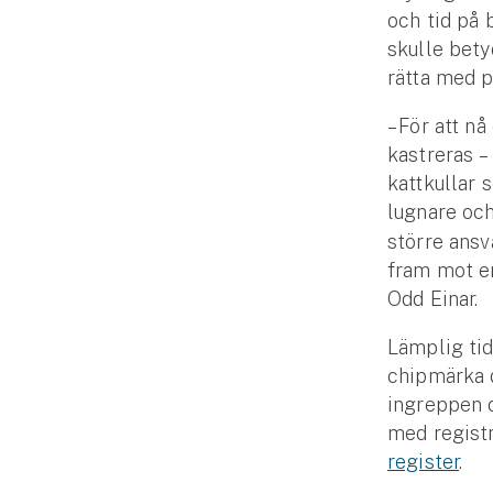
och tid på 
Fritidshusförsäkring
skulle bety
Företag
rätta med 
Företagsförsäkring
– För att n
kastreras –
Bilförsäkring för företag
kattkullar 
lugnare oc
Släpvagnsförsäkring
större ansv
fram mot en
Drönarförsäkring
Odd Einar.
För förmedlare
Lämplig tid
Gruppförsäkringar
chipmärka d
ingreppen 
Kommunolycksfall
med registr
register
.
Försäkring via förmedlare