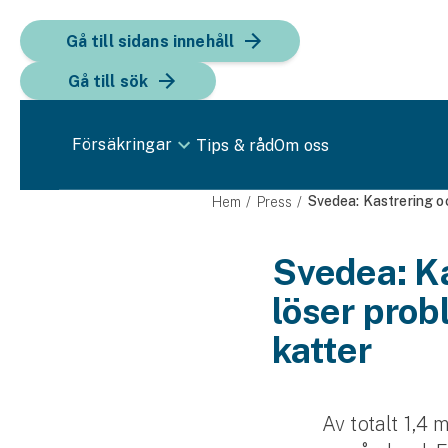
Gå till sidans innehåll
Gå till sök
Försäkringar
Tips & råd
Om oss
Bil
Svedea: Kastrering o
Hem
Press
Bilförsäkring
Svedea: K
löser pro
Bilförsäkring för företag
Fordon
katter
Snöskoterförsäkring
Av totalt 1,4
ATV-försäkring