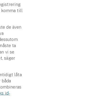
egistrering
t komma till
ste de även
ya
e dessutom
 måste ta
an vi se
t, säger
tidigt låta
r båda
 kombineras
s id-