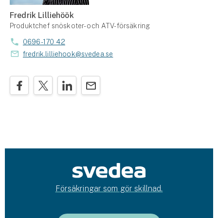
Fredrik Lilliehöök
Produktchef snöskoter- och ATV-försäkring
0696-170 42
fredrik.lilliehook@svedea.se
Försäkringar som gör skillnad.