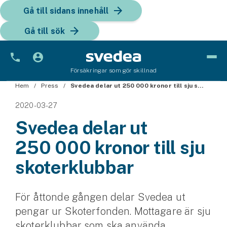
Gå till sidans innehåll
Gå till sök
Försäkringar som gör skillnad
Hem
Bil
Press
Svedea delar ut 250 000 kronor till sju skoterklubbar
2020-03-27
Bilförsäkring
Svedea delar ut
Bilförsäkring för företag
250 000 kronor till sju
Fordon
skoterklubbar
Snöskoterförsäkring
För åttonde gången delar Svedea ut
ATV-försäkring
pengar ur Skoterfonden. Mottagare är sju
Släpvagnsförsäkring
skoterklubbar som ska använda