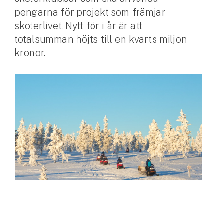
pengarna för projekt som främjar
Husvagnsförsäkring
skoterlivet. Nytt för i år är att
Motorcykel
totalsumman höjts till en kvarts miljon
kronor.
Mc-försäkring
Märkesförsäkringar
Båt
Båtförsäkring
Märkesförsäkringar
Vattenskoterförsäkring
Sportfiskarna
Djur