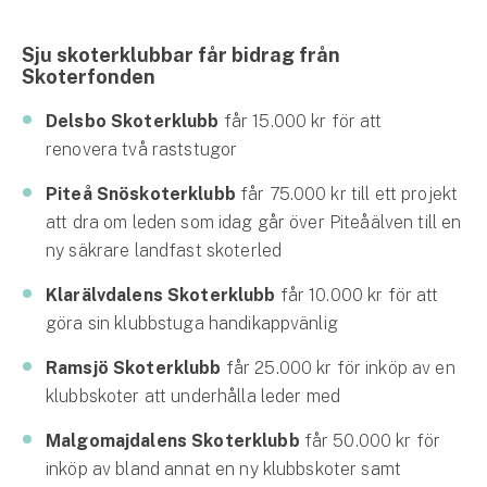
Företag
Sju skoterklubbar får bidrag från
Företagsförsäkring
Skoterfonden
Bilförsäkring för företag
Delsbo Skoterklubb
får 15.000 kr för att
renovera två raststugor
Släpvagnsförsäkring
Piteå Snöskoterklubb
får 75.000 kr till ett projekt
Drönarförsäkring
att dra om leden som idag går över Piteåälven till en
För förmedlare
ny säkrare landfast skoterled
Klarälvdalens Skoterklubb
får 10.000 kr för att
Gruppförsäkringar
göra sin klubbstuga handikappvänlig
Kommunolycksfall
Ramsjö Skoterklubb
får 25.000 kr för inköp av en
klubbskoter att underhålla leder med
Försäkring via förmedlare
Se alla försäkringar
Malgomajdalens Skoterklubb
får 50.000 kr för
inköp av bland annat en ny klubbskoter samt