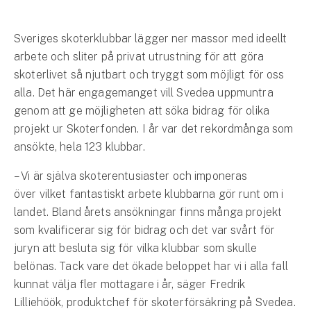
Hundförsäkring
Sveriges skoterklubbar lägger ner massor med ideellt
Jakthundsförsäkring
arbete och sliter på privat utrustning för att göra
skoterlivet så njutbart och tryggt som möjligt för oss
Kattförsäkring
alla. Det här engagemanget vill Svedea uppmuntra
Djurförsäkring
genom att ge möjligheten att söka bidrag för olika
Hem & hus
projekt ur Skoterfonden. I år var det rekordmånga som
ansökte, hela 123 klubbar.
Hemförsäkring
– Vi är själva skoterentusiaster och imponeras
över vilket fantastiskt arbete klubbarna gör runt om i
Villaförsäkring
landet. Bland årets ansökningar finns många projekt
Bostadsrättsförsäkring
som kvalificerar sig för bidrag och det var svårt för
juryn att besluta sig för vilka klubbar som skulle
Hyresrättsförsäkring
belönas. Tack vare det ökade beloppet har vi i alla fall
kunnat välja fler mottagare i år, säger Fredrik
Fritidshusförsäkring
Lilliehöök, produktchef för skoterförsäkring på Svedea.