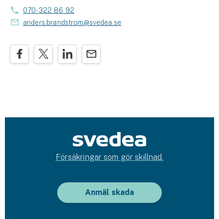
070-322 86 92
anders.brandstrom@svedea.se
Försäkringar som gör skillnad.
Anmäl skada