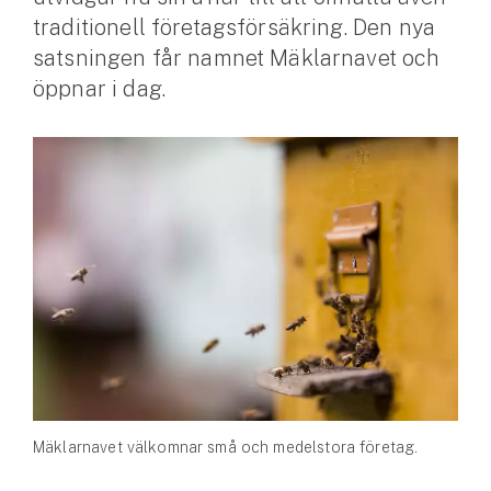
traditionell företagsförsäkring. Den nya
Husvagnsförsäkring
satsningen får namnet Mäklarnavet och
Motorcykel
öppnar i dag.
Mc-försäkring
Märkesförsäkringar
Båt
Båtförsäkring
Märkesförsäkringar
Vattenskoterförsäkring
Sportfiskarna
Mäklarnavet välkomnar små och medelstora företag.
Djur