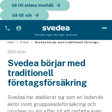
Gå till sidans innehåll
Gå till sök
Försäkringar som gör skillnad
Hem
Bil
Press
Svedea börjar med traditionell företagsförsäkring
2015-10-01
Bilförsäkring
Svedea börjar med
Bilförsäkring för företag
traditionell
Fordon
företagsförsäkring
Snöskoterförsäkring
Svedea har etablerat sig som en ledande
ATV-försäkring
aktör inom gruppskadeförsäkring och
Släpvagnsförsäkring
utvidgar nu sin affär till att omfatta även