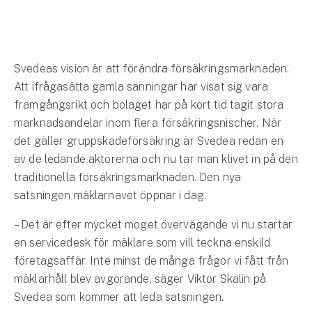
Hundförsäkring
Jakthundsförsäkring
Svedeas vision är att förändra försäkringsmarknaden.
Kattförsäkring
Att ifrågasätta gamla sanningar har visat sig vara
framgångsrikt och bolaget har på kort tid tagit stora
Djurförsäkring
marknadsandelar inom flera försäkringsnischer. När
Hem & hus
det gäller gruppskadeförsäkring är Svedea redan en
av de ledande aktörerna och nu tar man klivet in på den
Hemförsäkring
traditionella försäkringsmarknaden. Den nya
satsningen mäklarnavet öppnar i dag.
Villaförsäkring
– Det är efter mycket moget övervägande vi nu startar
Bostadsrättsförsäkring
en servicedesk för mäklare som vill teckna enskild
företagsaffär. Inte minst de många frågor vi fått från
Hyresrättsförsäkring
mäklarhåll blev avgörande, säger Viktor Skalin på
Svedea som kommer att leda satsningen.
Fritidshusförsäkring