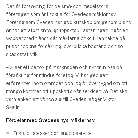
Företag
Det är försäkring för de små- och medelstora
företagen som är i fokus för Svedeas mäklarnav.
Företagsförsäkring
Företag som Svedea har god kunskap om genom bland
annat ett stort antal gruppavtal. I satsningen ingår en
Bilförsäkring för företag
webbaserad tjänst där mäklarna enkelt kan räkna på
priser, teckna försäkring, överblicka bestånd och se
Släpvagnsförsäkring
skadestatistik.
Drönarförsäkring
– Vi ser ett behov på marknaden och riktar in oss på
För förmedlare
försäkring för mindre företag. Vi har gedigen
erfarenhet inom området och jag är övertygad om att
Gruppförsäkringar
många kommer att uppskatta vår servicenivå. Det ska
vara enkelt att vända sig till Svedea, säger Viktor
Kommunolycksfall
Skalin.
Försäkring via förmedlare
Fördelar med Svedeas nya mäklarnav
Se alla försäkringar
Enkla processer och snabb service