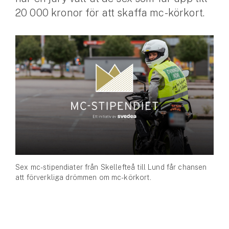
20 000 kronor för att skaffa mc-körkort.
Husvagnsförsäkring
Motorcykel
Mc-försäkring
Märkesförsäkringar
Båt
Båtförsäkring
Märkesförsäkringar
Sex mc-stipendiater från Skellefteå till Lund får chansen
Vattenskoterförsäkring
att förverkliga drömmen om mc-körkort.
Sportfiskarna
Djur