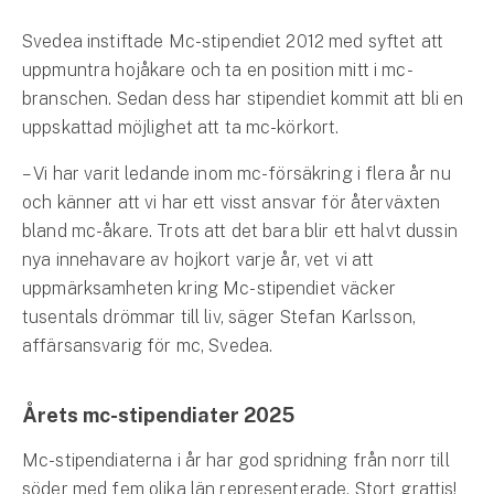
Hundförsäkring
Svedea instiftade Mc-stipendiet 2012 med syftet att
Jakthundsförsäkring
uppmuntra hojåkare och ta en position mitt i mc-
branschen. Sedan dess har stipendiet kommit att bli en
Kattförsäkring
uppskattad möjlighet att ta mc-körkort.
– Vi har varit ledande inom mc-försäkring i flera år nu
Djurförsäkring
och känner att vi har ett visst ansvar för återväxten
Hem & hus
bland mc-åkare. Trots att det bara blir ett halvt dussin
Hemförsäkring
nya innehavare av hojkort varje år, vet vi att
uppmärksamheten kring Mc-stipendiet väcker
Villaförsäkring
tusentals drömmar till liv, säger Stefan Karlsson,
affärsansvarig för mc, Svedea.
Bostadsrättsförsäkring
Årets mc-stipendiater 2025
Hyresrättsförsäkring
Mc-stipendiaterna i år har god spridning från norr till
Fritidshusförsäkring
söder med fem olika län representerade. Stort grattis!