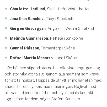
Företag
Charlotte Hedlund
, Skellefteå i Västerbotten
Företagsförsäkring
Jonathan Sanchez
, Täby i Stockholm
Bilförsäkring för företag
Gurgen Gevorgyan
, Angered i Västra Götaland
Släpvagnsförsäkring
Melinda Gunnarsson
, Reftele i Jönköping
Gunnel Pålsson
, Tormestorp i Skåne
Drönarförsäkring
För förmedlare
Rafael Martin Macarro
, Lund i Skåne
Gruppförsäkringar
– De här sex stipendiaterna har alla visat engagemang
och stor vilja att ta sig igenom alla moment som krävs
Kommunolycksfall
för att ta hojkort. Hoppas de utnyttjar möjligheten med
stipendiet och lyckas med utmaningen. Hojlivet med
Försäkring via förmedlare
allt vad det innebär i frihet och nya sociala kontakter
Se alla försäkringar
ligger framför dem, säger Stefan Karlsson.