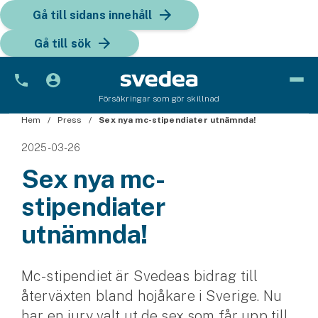
Gå till sidans innehåll
Gå till sök
Försäkringar som gör skillnad
Hem
Bil
Press
Sex nya mc-stipendiater utnämnda!
2025-03-26
Bilförsäkring
Sex nya mc-
Bilförsäkring för företag
stipendiater
Fordon
utnämnda!
Snöskoterförsäkring
Mc-stipendiet är Svedeas bidrag till
ATV-försäkring
återväxten bland hojåkare i Sverige. Nu
Släpvagnsförsäkring
har en jury valt ut de sex som får upp till