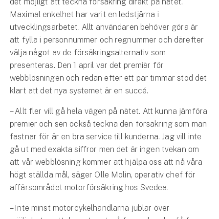
det möjligt att teckna försäkring direkt på nätet.
Företag
Maximal enkelhet har varit en ledstjärna i
Företagsförsäkring
utvecklingsarbetet. Allt användaren behöver göra är
att fylla i personnummer och regnummer och därefter
Bilförsäkring för företag
välja något av de försäkringsalternativ som
presenteras. Den 1 april var det premiär för
Släpvagnsförsäkring
webblösningen och redan efter ett par timmar stod det
klart att det nya systemet är en succé.
Drönarförsäkring
– Allt fler vill gå hela vägen på nätet. Att kunna jämföra
För förmedlare
premier och sen också teckna den försäkring som man
Gruppförsäkringar
fastnar för är en bra service till kunderna. Jag vill inte
gå ut med exakta siffror men det är ingen tvekan om
Kommunolycksfall
att vår webblösning kommer att hjälpa oss att nå våra
högt ställda mål, säger Olle Molin, operativ chef för
Försäkring via förmedlare
affärsområdet motorförsäkring hos Svedea.
Se alla försäkringar
– Inte minst motorcykelhandlarna jublar över