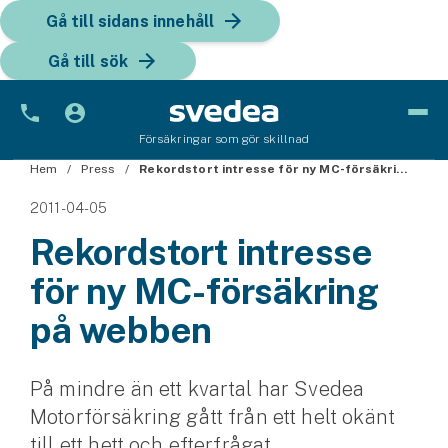
Gå till sidans innehåll
Gå till sök
Försäkringar som gör skillnad
Hem
Bil
Press
Rekordstort intresse för ny MC-försäkring på webben
2011-04-05
Bilförsäkring
Rekordstort intresse
Bilförsäkring för företag
för ny MC-försäkring
Fordon
på webben
Snöskoterförsäkring
På mindre än ett kvartal har Svedea
ATV-försäkring
Motorförsäkring gått från ett helt okänt
Släpvagnsförsäkring
till ett hett och efterfrågat