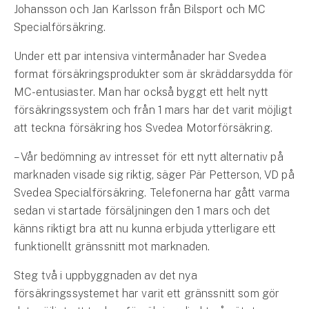
Hundförsäkring
Johansson och Jan Karlsson från Bilsport och MC
Specialförsäkring.
Jakthundsförsäkring
Under ett par intensiva vintermånader har Svedea
format försäkringsprodukter som är skräddarsydda för
Kattförsäkring
MC-entusiaster. Man har också byggt ett helt nytt
Djurförsäkring
försäkringssystem och från 1 mars har det varit möjligt
Hem & hus
att teckna försäkring hos Svedea Motorförsäkring.
– Vår bedömning av intresset för ett nytt alternativ på
Hemförsäkring
marknaden visade sig riktig, säger Pär Petterson, VD på
Svedea Specialförsäkring. Telefonerna har gått varma
Villaförsäkring
sedan vi startade försäljningen den 1 mars och det
Bostadsrättsförsäkring
känns riktigt bra att nu kunna erbjuda ytterligare ett
funktionellt gränssnitt mot marknaden.
Hyresrättsförsäkring
Steg två i uppbyggnaden av det nya
försäkringssystemet har varit ett gränssnitt som gör
Fritidshusförsäkring