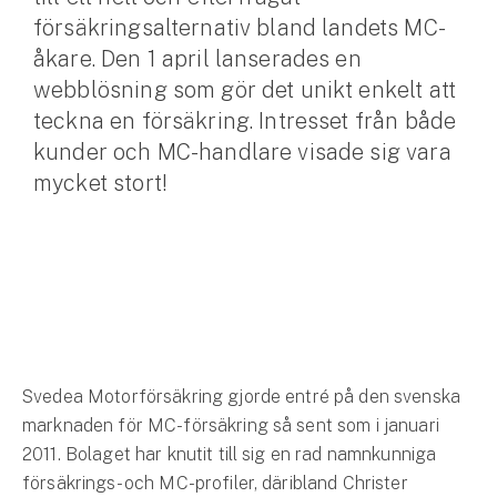
försäkringsalternativ bland landets MC-
Husvagnsförsäkring
åkare. Den 1 april lanserades en
Motorcykel
webblösning som gör det unikt enkelt att
teckna en försäkring. Intresset från både
Mc-försäkring
kunder och MC-handlare visade sig vara
mycket stort!
Märkesförsäkringar
Båt
Båtförsäkring
Märkesförsäkringar
Vattenskoterförsäkring
Svedea Motorförsäkring gjorde entré på den svenska
marknaden för MC-försäkring så sent som i januari
Sportfiskarna
2011. Bolaget har knutit till sig en rad namnkunniga
Djur
försäkrings- och MC-profiler, däribland Christer