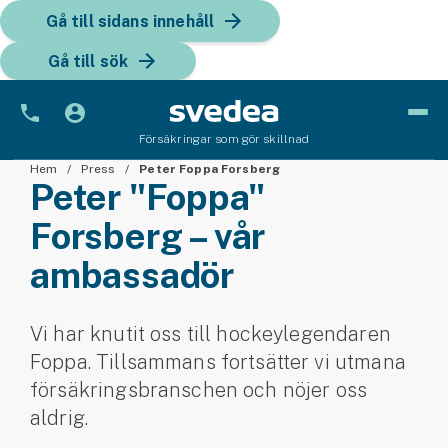
Gå till sidans innehåll
Gå till sök
Försäkringar som gör skillnad
Hem
Bil
Press
Peter Foppa Forsberg
Peter "Foppa"
Bilförsäkring
Forsberg – vår
ambassadör
Bilförsäkring för företag
Fordon
Vi har knutit oss till hockey­legendaren
Snöskoterförsäkring
Foppa. Tillsammans fortsätter vi utmana
försäkrings­branschen och nöjer oss
ATV-försäkring
aldrig.
Släpvagnsförsäkring