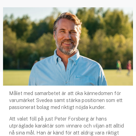
Husvagnsförsäkring
Motorcykel
Mc-försäkring
Märkesförsäkringar
Båt
Båtförsäkring
Märkesförsäkringar
Målet med samarbetet är att öka kännedomen för
varumärket Svedea samt stärka positionen som ett
Vattenskoterförsäkring
passionerat bolag med riktigt nöjda kunder.
Sportfiskarna
Att valet föll på just Peter Forsberg är hans
Djur
utpräglade karaktär som vinnare och viljan att alltid
nå sina mål. Han är känd för att aldrig vara riktigt