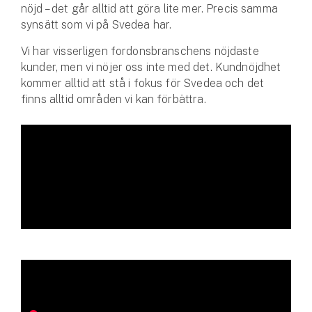
Hundförsäkring
nöjd – det går alltid att göra lite mer. Precis samma
synsätt som vi på Svedea har.
Jakthundsförsäkring
Vi har visserligen fordonsbranschens nöjdaste
kunder, men vi nöjer oss inte med det. Kundnöjdhet
Kattförsäkring
kommer alltid att stå i fokus för Svedea och det
finns alltid områden vi kan förbättra.
Djurförsäkring
Hem & hus
Hemförsäkring
Villaförsäkring
Bostadsrättsförsäkring
Hyresrättsförsäkring
Fritidshusförsäkring