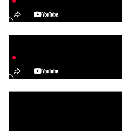
Företag
Företagsförsäkring
Bilförsäkring för företag
Släpvagnsförsäkring
Drönarförsäkring
För förmedlare
Gruppförsäkringar
Kommunolycksfall
Försäkring via förmedlare
Se alla försäkringar