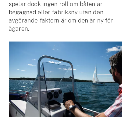
spelar dock ingen roll om båten är
begagnad eller fabriksny utan den
Husvagnsförsäkring
avgörande faktorn är om den är ny för
Motorcykel
ägaren.
Mc-försäkring
Märkesförsäkringar
Båt
Båtförsäkring
Märkesförsäkringar
Vattenskoterförsäkring
Sportfiskarna
Djur