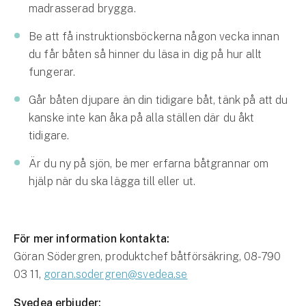
madrasserad brygga.
Be att få instruktionsböckerna någon vecka innan
du får båten så hinner du läsa in dig på hur allt
fungerar.
Går båten djupare än din tidigare båt, tänk på att du
kanske inte kan åka på alla ställen där du åkt
tidigare.
Är du ny på sjön, be mer erfarna båtgrannar om
hjälp när du ska lägga till eller ut.
För mer information kontakta:
Göran Södergren, produktchef båtförsäkring, 08-790
03 11,
goran.sodergren@svedea.se
Svedea erbjuder: