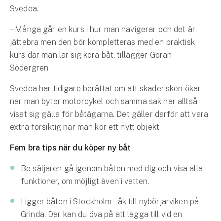
Företag
Svedea.
Företagsförsäkring
– Många går en kurs i hur man navigerar och det är
jättebra men den bör kompletteras med en praktisk
Bilförsäkring för företag
kurs där man lär sig köra båt, tillägger Göran
Södergren
Släpvagnsförsäkring
Svedea har tidigare berättat om att skaderisken ökar
Drönarförsäkring
när man byter motorcykel och samma sak har alltså
För förmedlare
visat sig gälla för båtägarna. Det gäller därför att vara
extra försiktig när man kör ett nytt objekt.
Gruppförsäkringar
Fem bra tips när du köper ny båt
Kommunolycksfall
Be säljaren gå igenom båten med dig och visa alla
funktioner, om möjligt även i vatten.
Försäkring via förmedlare
Se alla försäkringar
Ligger båten i Stockholm – åk till nybörjarviken på
Grinda. Där kan du öva på att lägga till vid en