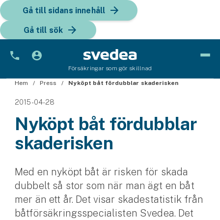
Gå till sidans innehåll
Gå till sök
Försäkringar som gör skillnad
Hem
Bil
Press
Nyköpt båt fördubblar skaderisken
2015-04-28
Bilförsäkring
Nyköpt båt fördubblar
Bilförsäkring för företag
skaderisken
Fordon
Snöskoterförsäkring
Med en nyköpt båt är risken för skada
dubbelt så stor som när man ägt en båt
ATV-försäkring
mer än ett år. Det visar skadestatistik från
båtförsäkringsspecialisten Svedea. Det
Släpvagnsförsäkring