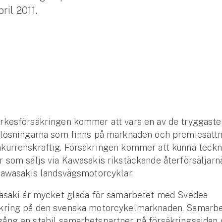
ril 2011.
rkesförsäkringen kommer att vara en av de tryggaste
slösningarna som finns på marknaden och premiesätt
kurrenskraftig. Försäkringen kommer att kunna teckn
 som säljs via Kawasakis rikstäckande återförsäljarn
Kawasakis landsvägsmotorcyklar.
wasaki är mycket glada för samarbetet med Svedea
kring på den svenska motorcykelmarknaden. Samarbe
ång en stabil samarbetspartner på försäkringssidan 