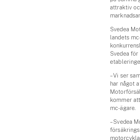
Djur
attraktiv o
marknadsan
Hundförsäkring
Svedea Moto
Jakthundsförsäkring
landets mc-
konkurrensk
Kattförsäkring
Svedea för 
etableringe
Djurförsäkring
Hem & hus
– Vi ser sa
har något a
Hemförsäkring
Motorförsä
kommer att 
Villaförsäkring
mc-ägare.
Bostadsrättsförsäkring
– Svedea Mo
försäkrings
Hyresrättsförsäkring
motorcyklar