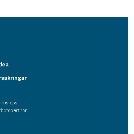
dea
rsäkringar
 hos oss
betspartner