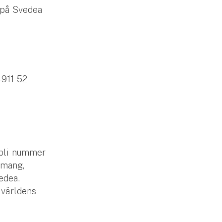
r på Svedea
-911 52
 bli nummer
emang,
edea.
 världens