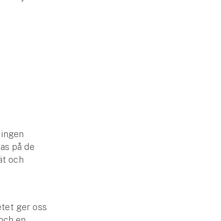
ningen
as på de
ät och
tet ger oss
och en