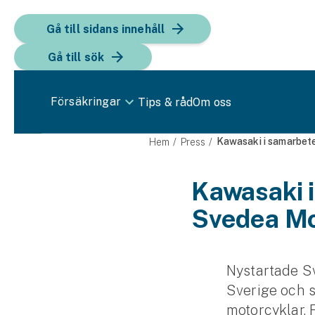
Gå till sidans innehåll
Gå till sök
Försäkringar
Tips & råd
Om oss
Bil
Kawasaki i samarbet
Hem
Press
Bilförsäkring
Kawasaki 
Svedea Mo
Bilförsäkring för företag
Fordon
Snöskoterförsäkring
Nystartade S
Sverige och 
ATV-försäkring
motorcyklar. 