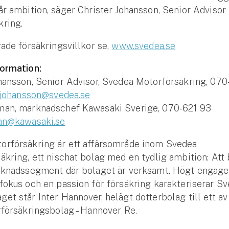
år ambition, säger Christer Johansson, Senior Adviso
kring.
rade försäkringsvillkor se,
www.svedea.se
formation:
hansson, Senior Advisor, Svedea Motorförsäkring, 070
r.johansson@svedea.se
man, marknadschef Kawasaki Sverige, 070-621 93
an@kawasaki.se
orförsäkring är ett affärsområde inom Svedea
äkring, ett nischat bolag med en tydlig ambition: Att
arknadssegment där bolaget är verksamt. Högt engag
fokus och en passion för försäkring karakteriserar Sv
et står Inter Hannover, helägt dotterbolag till ett av
rförsäkringsbolag – Hannover Re.
Se alla försäkringar