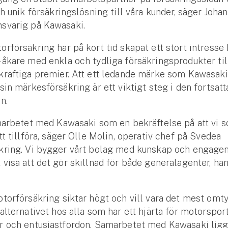
ch unik försäkringslösning till våra kunder, säger Joha
svarig på Kawasaki.
rförsäkring har på kort tid skapat ett stort intresse
åkare med enkla och tydliga försäkringsprodukter til
raftiga premier. Att ett ledande märke som Kawasaki 
sin märkesförsäkring är ett viktigt steg i den fortsatt
n.
marbetet med Kawasaki som en bekräftelse på att vi 
tt tillföra, säger Olle Molin, operativ chef på Svedea
kring. Vi bygger vårt bolag med kunskap och engag
visa att det gör skillnad för både generalagenter, ha
torförsäkring siktar högt och vill vara det mest omt
alternativet hos alla som har ett hjärta för motorsport
 och entusiastfordon. Samarbetet med Kawasaki ligge