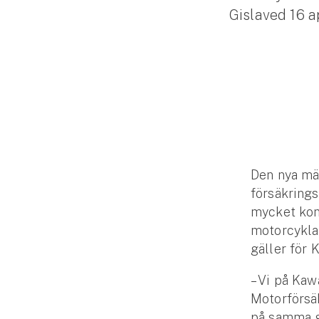
Gislaved 16 ap
Släpvagnsförsäkring
Husvagnsförsäkring
Motorcykel
Mc-försäkring
Märkesförsäkringar
Båt
Den nya mä
försäkring
Båtförsäkring
mycket kon
motorcyklar
Märkesförsäkringar
gäller för 
Vattenskoterförsäkring
– Vi på Ka
Motorförsä
Sportfiskarna
på samma g