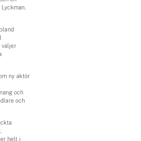
n Lyckman,
 bland
l
väljer
a
som ny aktör
emang och
ndlare och
yckta
,
r helt i