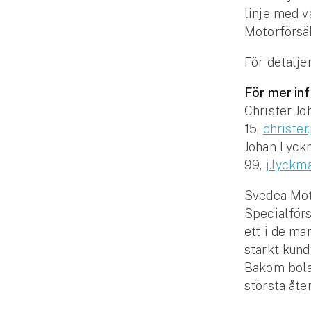
linje med v
Fritidshusförsäkring
Motorförsä
Företag
För detalje
Företagsförsäkring
För mer in
Bilförsäkring för företag
Christer Jo
15,
christe
Släpvagnsförsäkring
Johan Lyck
99,
j.lyckm
Drönarförsäkring
För förmedlare
Svedea Mot
Specialförs
Gruppförsäkringar
ett i de m
starkt kund
Kommunolycksfall
Bakom bolag
största åte
Försäkring via förmedlare