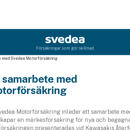
Försäkringar som gör skillnad
e med Svedea Motorförsäkring
i samarbete med
torförsäkring
vedea Motorförsäkring inleder ett samarbete m
skapar en märkesförsäkring för nya och begag
Försäkringen presenterades vid Kawasakis återför