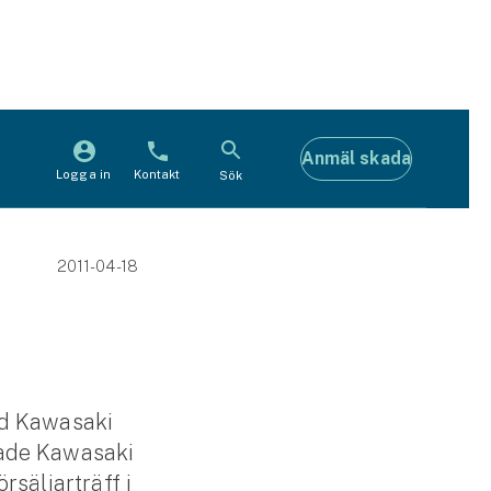
Anmäl skada
Logga in
Kontakt
Sök
2011-04-18
ed Kawasaki
nade Kawasaki
säljarträff i