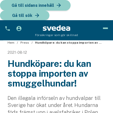
Gå till sidans innehåll
Gå till sök
Försäkringar som gör skillnad
Hem
Bil
Press
Hundköpare: du kan stoppa importen av smuggelhundar!
2021-08-12
Bilförsäkring
Hundköpare: du kan
Bilförsäkring för företag
stoppa importen av
Fordon
smuggelhundar!
Snöskoterförsäkring
Den illegala införseln av hundvalpar till
ATV-försäkring
Sverige har ökat under året. Hundarna
Släpvagnsförsäkring
föds främst upp i avelsfabriker i Polen,