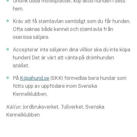
Undvik udda mötesplatser, köp alltid hunden i dess
hem.
Kräv att få stamtavlan samtidigt som du får hunden.
Ofta saknas både kennel och stamtavla från
oseriösa säljare.
Accepterar inte säljaren dina villkor ska du inte köpa
hunden! Det är värt att vänta på drömhunden
istället.
På
Köpahund.se
(SKK) förmedlas bara hundar som
fötts upp av uppfödare inom Svenska
Kennelklubben.
Källor:
Jordbruksverket, Tullverket, Svenska
Kennelklubben