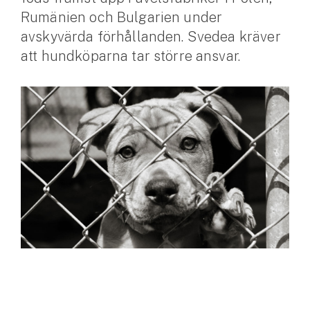
Rumänien och Bulgarien under
Husvagnsförsäkring
avskyvärda förhållanden. Svedea kräver
Motorcykel
att hundköparna tar större ansvar.
Mc-försäkring
Märkesförsäkringar
Båt
Båtförsäkring
Märkesförsäkringar
Vattenskoterförsäkring
Sportfiskarna
Djur