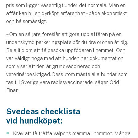
Företag
pris som ligger väsentligt under det normala. Men en
affär kan bli en dyrköpt erfarenhet – både ekonomiskt
Företagsförsäkring
och hälsomässigt.
Bilförsäkring för företag
– Om en säljare föreslår att göra upp affären på en
undanskymd parkeringsplats bör du dra öronen åt dig.
Släpvagnsförsäkring
Be alltid om att få besöka uppfödaren i hemmet. Och
var väldigt noga med att hunden har dokumentation
Drönarförsäkring
som visar att den är grundvaccinerad och
För förmedlare
veterinärbesiktigad. Dessutom måste alla hundar som
tas till Sverige vara rabiesvaccinerade, säger Odd
Gruppförsäkringar
Einar.
Kommunolycksfall
Svedeas checklista
Försäkring via förmedlare
vid hundköpet:
Se alla försäkringar
Kräv att få träffa valpens mamma i hemmet. Många