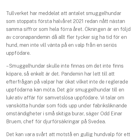
Hundförsäkring
Tullverket har meddelat att antalet smuggelhundar
Jakthundsförsäkring
som stoppats första halvåret 2021 redan nått nästan
samma siffror som hela förra året. Ökningen är en följd
Kattförsäkring
av coronapandemin då allt fler tycker sig ha tid för en
hund, men inte vill vänta på en valp från en seriös
Djurförsäkring
uppfödare.
Hem & hus
– Smuggelhundar skulle inte finnas om det inte finns
Hemförsäkring
köpare, så enkelt är det. Pandemin har lett till att
efterfrågan på valpar har ökat vilket inte de reglerade
Villaförsäkring
uppfödarna kan möta. Det gör smuggelhundar till en
lukrativ affär för samvetslösa uppfödare. Vi talar om
Bostadsrättsförsäkring
vanskötta hundar som föds upp under fabriksliknande
omständigheter i små skitiga burar, säger Odd Einar
Hyresrättsförsäkring
Bruem, chef för djurförsäkringar på Svedea.
Fritidshusförsäkring
Det kan vara svårt att motstå en gullig hundvalp för ett