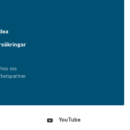
dea
rsäkringar
 hos oss
betspartner
YouTube