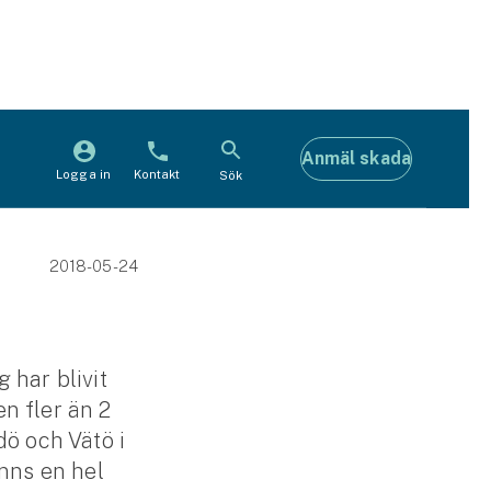
Anmäl skada
Logga in
Kontakt
Sök
2018-05-24
 har blivit
en fler än 2
dö och Vätö i
inns en hel