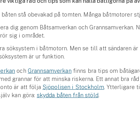
tre viktiga råd och tips som kan hålla båtligorna på a
e båten stå obevakad på tomten. Många båtmotorer stj
sera dig genom Båtsamverkan och Grannsamverkan. 
rör sig i området.
era söksystem i båtmotorn. Men se till att sändaren är 
öksystem är ur funktion.
erkan
och
Grannsamverkan
finns bra tips om båtägar
ed grannar för att minska riskerna. Ett annat bra rå
nto är att följa
Sjöpolisen i Stockholm
. Ytterligare 
jälv kan göra:
skydda båten från stöld
.
Se alla försäkringar