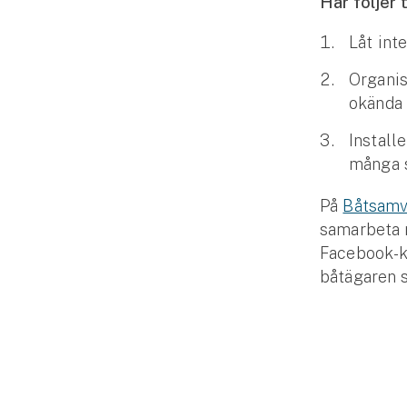
Här följer 
Fritidshusförsäkring
Låt int
Företag
Organi
Företagsförsäkring
okända 
Bilförsäkring för företag
Install
många s
Släpvagnsförsäkring
På
Båtsamv
Drönarförsäkring
samarbeta m
För förmedlare
Facebook-ko
båtägaren s
Gruppförsäkringar
Kommunolycksfall
Försäkring via förmedlare