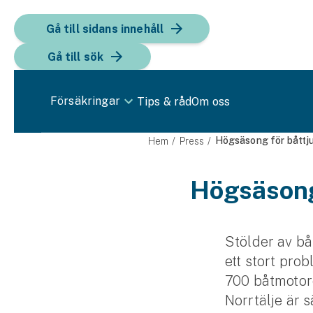
Gå till sidans innehåll
Gå till sök
Försäkringar
Tips & råd
Om oss
Bil
Högsäsong för båttj
Hem
Press
Bilförsäkring
Högsäsong
Bilförsäkring för företag
Fordon
Stölder av bå
ett stort prob
Snöskoterförsäkring
700 båtmotore
ATV-försäkring
Norrtälje är 