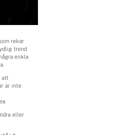
 som rekar
tydlig trend
 några enkla
a.
 att
r är inte
ea.
ndra eller