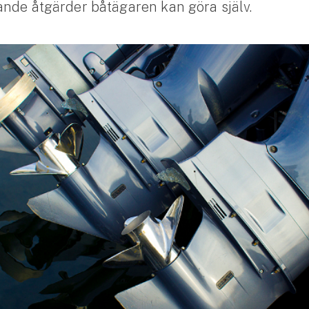
nde åtgärder båtägaren kan göra själv.