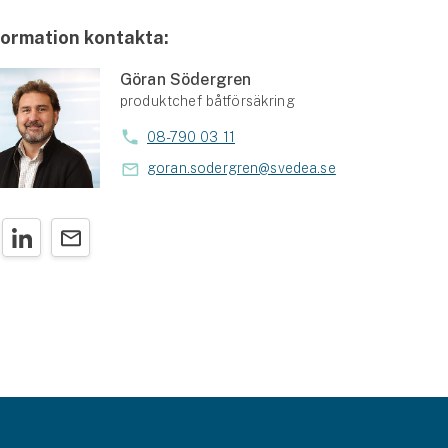
formation kontakta:
Göran Södergren
produktchef båtförsäkring
08-790 03 11
goran.sodergren@svedea.se