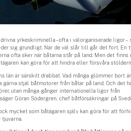
 drivna yrkeskriminella – ofta i välorganiserade ligor –
er sig grundligt. När de väl slår till går det fort. En 
derna ofta sker när båtarna står på land. Men det finns
tägaren kan göra för att hindra eller försvåra stöldern
s län är särskilt drabbat. Vad många glömmer bort är
ka gärna stjäl båtmotorer från båtar på land. Och det hä
rer, utan många gånger internationella ligor från
säger Göran Södergren, chef båtförsäkringar på Sved
ock mycket som båtägaren själv kan göra för att förhi
 tjuvarna.