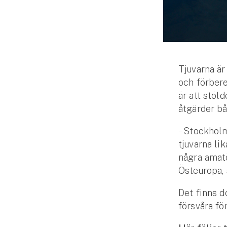
Djur
Hundförsäkring
Jakthundsförsäkring
Tjuvarna är
Kattförsäkring
och förbered
är att stöl
Djurförsäkring
åtgärder bå
Hem & hus
– Stockholm
Hemförsäkring
tjuvarna li
några amatö
Villaförsäkring
Östeuropa, 
Bostadsrättsförsäkring
Det finns d
försvåra för
Hyresrättsförsäkring