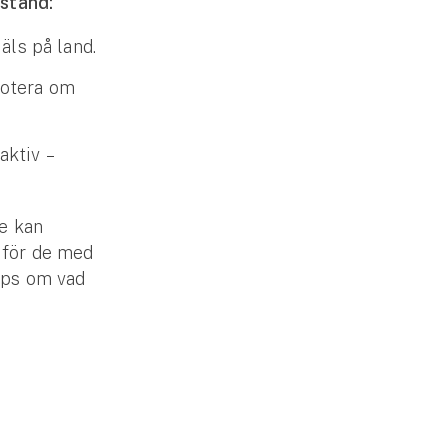
vstånd:
äls på land.
Notera om
aktiv –
e kan
d för de med
tips om vad