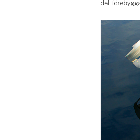
del förebygga
Släpvagnsförsäkring
Husvagnsförsäkring
Motorcykel
Mc-försäkring
Märkesförsäkringar
Båt
Båtförsäkring
Märkesförsäkringar
Vattenskoterförsäkring
Sportfiskarna