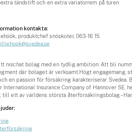
extra tändstift och en extra variatorrem på turen
formation kontakta:
liehöök, produktchef snöskoter, 063-16 15
.lilliehook@svedea.se
tt nischat bolag med en tydlig ambition: Att bli numm
gment där bolaget är verksamt.Högt engagemang, st
ch en passion för försäkring karakteriserar Svedea.
r International Insurance Company of Hannover SE, h
 till ett av världens största återförsäkringsbolag – Ha
juder:
ring
terförsäkring