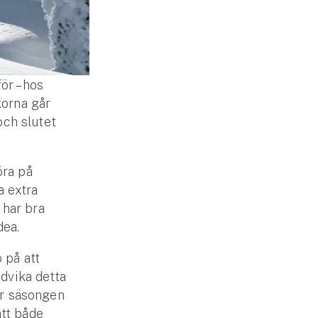
ör – hos
korna går
och slutet
öra på
a extra
 har bra
dea.
 på att
ndvika detta
ör säsongen
att både