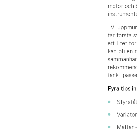
motor och b
Fritidshusförsäkring
instrumente
Företag
– Vi uppmun
Företagsförsäkring
tar första 
ett litet f
Bilförsäkring för företag
kan bli en 
sammanhang
Släpvagnsförsäkring
rekommender
tänkt passe
Drönarförsäkring
För förmedlare
Fyra tips i
Gruppförsäkringar
Styrstål
Kommunolycksfall
Variator
Mattan 
Försäkring via förmedlare