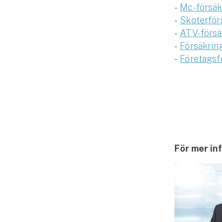
-
Mc-försäk
-
Skoterför
-
ATV-försä
-
Försäkrin
-
Företagsf
För mer in