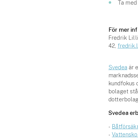
Ta med 
För mer in
Fredrik Lil
42,
fredrik
Svedea
är e
marknadsse
kundfokus o
bolaget stå
dotterbolag
Svedea erb
-
Båtförsäk
-
Vattensko