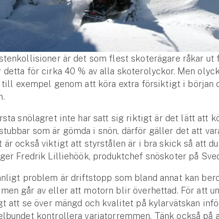
stenkollisioner är det som flest skoterägare råkar ut f
 detta för cirka 40 % av alla skoterolyckor. Men olyc
, till exempel genom att köra extra försiktigt i början 
n.
rsta snölagret inte har satt sig riktigt är det lätt att k
stubbar som är gömda i snön, därför gäller det att var
är också viktigt att styrstålen är i bra skick så att du
äger Fredrik Lilliehöök, produktchef snöskoter på Sve
anligt problem är driftstopp som bland annat kan bero
men går av eller att motorn blir överhettad. För att u
igt att se över mängd och kvalitet på kylarvätskan inf
elbundet kontrollera variatorremmen. Tänk också på 