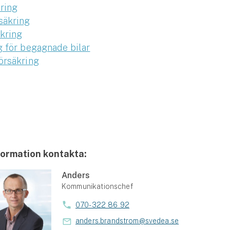
ring
säkring
kring
g för begagnade bilar
örsäkring
formation kontakta:
Anders
Kommunikationschef
070-322 86 92
anders.brandstrom@svedea.se