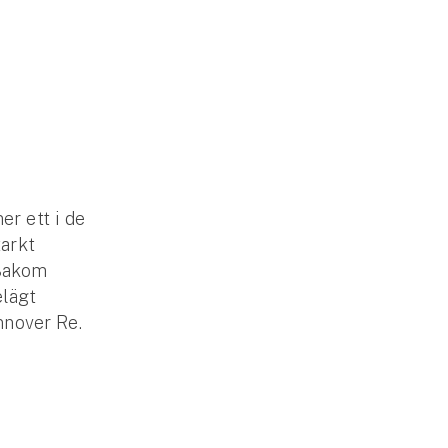
er ett i de
arkt
 Bakom
elägt
nnover Re.