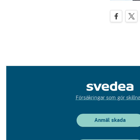
Försäkringar som gör skillna
Anmäl skada