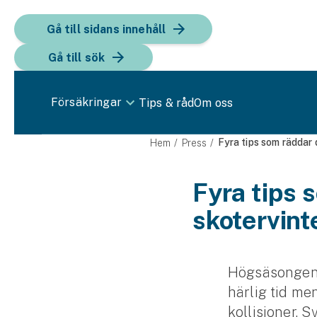
Gå till sidans innehåll
Gå till sök
Försäkringar
Tips & råd
Om oss
Bil
Fyra tips som räddar 
Hem
Press
Bilförsäkring
Fyra tips 
skotervint
Bilförsäkring för företag
Fordon
Snöskoterförsäkring
Högsäsongen f
härlig tid me
ATV-försäkring
kollisioner. 