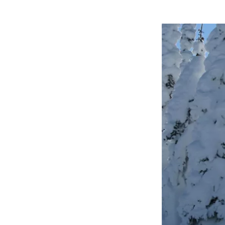
Släpvagnsförsäkring
Husvagnsförsäkring
Motorcykel
Mc-försäkring
Märkesförsäkringar
Båt
Båtförsäkring
Märkesförsäkringar
Vattenskoterförsäkring
Sportfiskarna