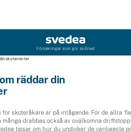
Försäkringar som gör skillnad
din skotervinter
som räddar din
er
ör skoteråkare är på intågande. För de allra fle
n många drabbas också av ovälkomna driftstopp 
Svedea tipsar om hur du undviker de vanligaste 