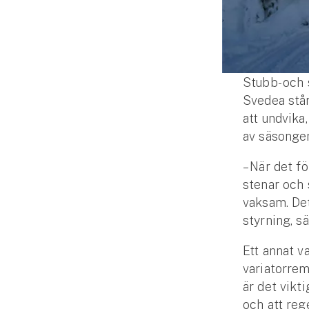
Djur
Hundförsäkring
Jakthundsförsäkring
Stubb- och 
Svedea står
Kattförsäkring
att undvika
av säsonge
Djurförsäkring
Hem & hus
– När det fö
stenar och 
Hemförsäkring
vaksam. Det 
styrning, s
Villaförsäkring
Ett annat v
Bostadsrättsförsäkring
variatorrem
är det vikt
Hyresrättsförsäkring
och att reg