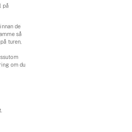
l på
 innan de
framme så
på turen,
Dessutom
kring om du
.