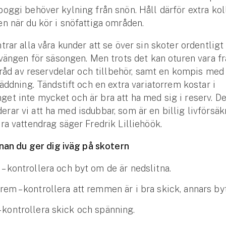
oggi behöver kylning från snön. Håll därför extra kol
n när du kör i snöfattiga områden.
trar alla våra kunder att se över sin skoter ordentligt
svängen för säsongen. Men trots det kan oturen vara 
örråd av reservdelar och tillbehör, samt en kompis med 
räddning. Tändstift och en extra variatorrem kostar i
et inte mycket och är bra att ha med sig i reserv. 
ar vi att ha med isdubbar, som är en billig livförsä
ra vattendrag säger Fredrik Lilliehöök.
nnan du ger dig iväg på skotern
 – kontrollera och byt om de är nedslitna.
rem – kontrollera att remmen är i bra skick, annars byt
– kontrollera skick och spänning.
Se alla försäkringar