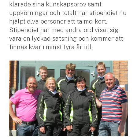
klarade sina kunskapsprov samt
uppkörningar och totalt har stipendiet nu
Husvagnsförsäkring
hjälpt elva personer att ta mc-kort.
Motorcykel
Stipendiet har med andra ord visat sig
Mc-försäkring
vara en lyckad satsning och kommer att
finnas kvar i minst fyra år till.
Märkesförsäkringar
Båt
Båtförsäkring
Märkesförsäkringar
Vattenskoterförsäkring
Sportfiskarna
Djur