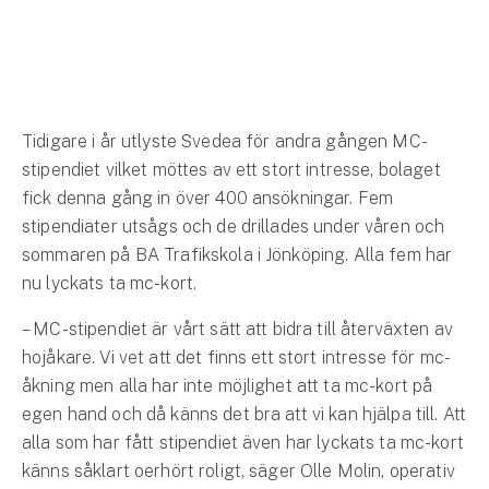
Hundförsäkring
Jakthundsförsäkring
Kattförsäkring
Tidigare i år utlyste Svedea för andra gången MC-
stipendiet vilket möttes av ett stort intresse, bolaget
Djurförsäkring
fick denna gång in över 400 ansökningar. Fem
Hem & hus
stipendiater utsågs och de drillades under våren och
Hemförsäkring
sommaren på BA Trafikskola i Jönköping. Alla fem har
nu lyckats ta mc-kort.
Villaförsäkring
– MC-stipendiet är vårt sätt att bidra till återväxten av
hojåkare. Vi vet att det finns ett stort intresse för mc-
Bostadsrättsförsäkring
åkning men alla har inte möjlighet att ta mc-kort på
Hyresrättsförsäkring
egen hand och då känns det bra att vi kan hjälpa till. Att
alla som har fått stipendiet även har lyckats ta mc-kort
Fritidshusförsäkring
känns såklart oerhört roligt, säger Olle Molin, operativ