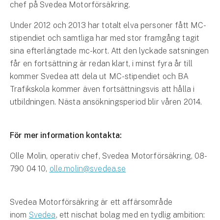
Företag
chef på Svedea Motorförsäkring.
Under 2012 och 2013 har totalt elva personer fått MC-
Företagsförsäkring
stipendiet och samtliga har med stor framgång tagit
Bilförsäkring för företag
sina efterlängtade mc-kort. Att den lyckade satsningen
får en fortsättning är redan klart, i minst fyra år till
Släpvagnsförsäkring
kommer Svedea att dela ut MC-stipendiet och BA
Trafikskola kommer även fortsättningsvis att hålla i
Drönarförsäkring
utbildningen. Nästa ansökningsperiod blir våren 2014.
För förmedlare
Gruppförsäkringar
För mer information kontakta:
Olle Molin, operativ chef, Svedea Motorförsäkring, 08-
Kommunolycksfall
790 04 10,
olle.molin@svedea.se
Försäkring via förmedlare
Se alla försäkringar
Svedea Motorförsäkring är ett affärsområde
inom
Svedea
, ett nischat bolag med en tydlig ambition: