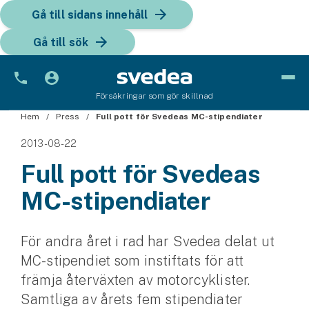
Gå till sidans innehåll
Gå till sök
Försäkringar som gör skillnad
Hem
Bil
Press
Full pott för Svedeas MC-stipendiater
2013-08-22
Bilförsäkring
Full pott för Svedeas
Bilförsäkring för företag
MC-stipendiater
Fordon
Snöskoterförsäkring
För andra året i rad har Svedea delat ut
MC-stipendiet som instiftats för att
ATV-försäkring
främja återväxten av motorcyklister.
Samtliga av årets fem stipendiater
Släpvagnsförsäkring