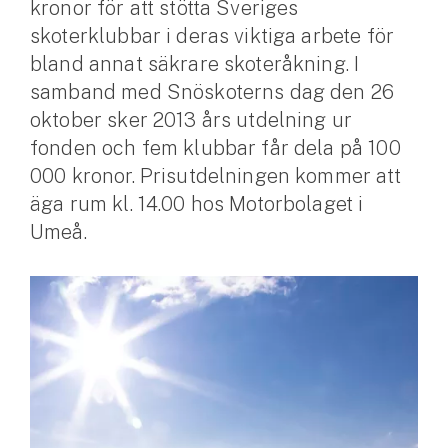
kronor för att stötta Sveriges
skoterklubbar i deras viktiga arbete för
Husvagnsförsäkring
bland annat säkrare skoteråkning. I
Motorcykel
samband med Snöskoterns dag den 26
Mc-försäkring
oktober sker 2013 års utdelning ur
fonden och fem klubbar får dela på 100
Märkesförsäkringar
000 kronor. Prisutdelningen kommer att
Båt
äga rum kl. 14.00 hos Motorbolaget i
Umeå.
Båtförsäkring
Märkesförsäkringar
Vattenskoterförsäkring
Sportfiskarna
Djur