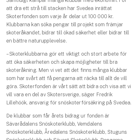
Samtidigt kämpar många klubbar med ekonomin. För
Företag
att dra ett strå till stacken har Svedea inrättat
Skoterfonden som varje år delar ut 100 000 kr.
Företagsförsäkring
Klubbarna kan söka pengar till projekt som främjar
Bilförsäkring för företag
skoteråkandet, bidrar till ökad säkerhet eller bidrar till
en bättre naturupplevelse.
Släpvagnsförsäkring
– Skoterklubbarna gör ett viktigt och stort arbete för
att öka säkerheten och skapa möjligheter till bra
Drönarförsäkring
skoteråkning. Men vi vet att det finns många klubbar
För förmedlare
som har svårt att få pengarna att räcka till allt de vill
Gruppförsäkringar
göra. Skoterfonden är vårt sätt att bidra och visa att vi
vill vara en del av Skotersverige, säger Fredrik
Kommunolycksfall
Lillehöök, ansvarig för snöskoterförsäkring på Svedea.
De klubbar som får årets bidrag ur fonden är
Försäkring via förmedlare
Sävarådalens Snöskoterklubb, Vemdalens
Se alla försäkringar
Snöskoterklubb, Åredalens Snöskoterklubb, Stuguns