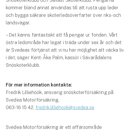
Snöskoterklubb och Sävast Skoterklubb. Pengarna
kommer bland annat användas till att rusta upp leder
och bygga säkrare skoterledsöverfarter över riks- och
landsvägar.
– Det känns fantastiskt att få pengar ur fonden. Vårt
östra ledområde har legat i träda under sex år och det
är Svedeas förtjänst att vi nu har möjlighet att väcka liv
i det, säger Kent-Åke Palm, kassör i Sävarådalens
Snöskoterklubb.
För mer information kontakta:
Fredrik Lilliehöök, ansvarig snöskoterförsäkring på
Svedea Motorförsäkring,
063-16 15 42,
fredrik.lilliehook@svedea.se
Svedea Motorförsäkring är ett affärsområde