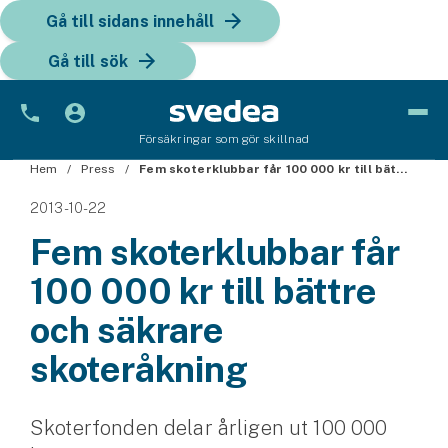
Gå till sidans innehåll
Gå till sök
Försäkringar som gör skillnad
Hem
Bil
Press
Fem skoterklubbar får 100 000 kr till bättre och säkrare skoteråkning
2013-10-22
Bilförsäkring
Fem skoterklubbar får
Bilförsäkring för företag
100 000 kr till bättre
Fordon
och säkrare
Snöskoterförsäkring
skoteråkning
ATV-försäkring
Skoterfonden delar årligen ut 100 000
Släpvagnsförsäkring