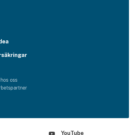
dea
rsäkringar
 hos oss
betspartner
YouTube