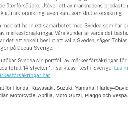
de återförsäljare. Utöver ett av marknadens bredaste
ik allriskförsäkring, även känt som drulleförsäkring.
da med att ha inlett samarbetet med Svedea som har e
av märkesförsäkringar. Våra kunder är värda det bästa,
ar det ett enkelt beslut att välja Svedea, säger Tobias
ger på Ducati Sverige.
utökar Svedea sin portfölj av märkesförsäkringar fö
da totalt 14 stycken*, i särklass flest i Sverige.
Läs 
rkesförsäkringar här.
nat för Honda, Kawasaki, Suzuki, Yamaha, Harley–Davi
dian Motorcycle, Aprilia, Moto Guzzi, Piaggo och Vespa
Se alla försäkringar