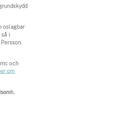
 grundskydd
n oslagbar
 så i
 Persson,
r mc och
mer om
dson®,
.