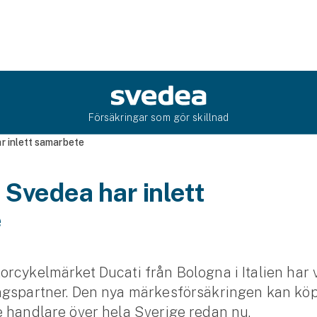
Försäkringar som gör skillnad
r inlett samarbete
 Svedea har inlett
e
rcykelmärket Ducati från Bologna i Italien har 
ngspartner. Den nya märkesförsäkringen kan kö
 handlare över hela Sverige redan nu.