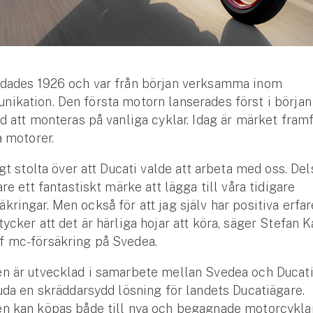
ndades 1926 och var från början verksamma inom
ikation. Den första motorn lanserades först i början
dd att monteras på vanliga cyklar. Idag är märket framf
a motorer.
igt stolta över att Ducati valde att arbeta med oss. Dels
are ett fantastiskt märke att lägga till våra tidigare
kringar. Men också för att jag själv har positiva erfa
tycker att det är härliga hojar att köra, säger Stefan K
f mc-försäkring på Svedea.
en är utvecklad i samarbete mellan Svedea och Ducat
juda en skräddarsydd lösning för landets Ducatiägare.
en kan köpas både till nya och begagnade motorcykla