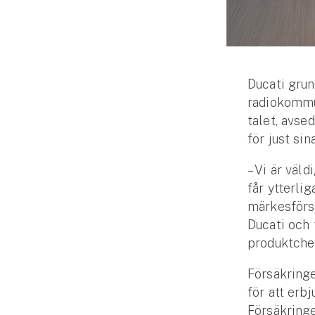
Djur
Hundförsäkring
Jakthundsförsäkring
Ducati gru
radiokommun
Kattförsäkring
talet, avse
för just sin
Djurförsäkring
Hem & hus
– Vi är väld
får ytterlig
Hemförsäkring
märkesförsä
Ducati och 
Villaförsäkring
produktche
Bostadsrättsförsäkring
Försäkring
för att erb
Hyresrättsförsäkring
Försäkring