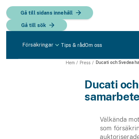
Gå till sidans innehåll
Gå till sök
Försäkringar
Tips & råd
Om oss
Bil
Ducati och Svedea ha
Hem
Press
Bilförsäkring
Ducati och
samarbet
Bilförsäkring för företag
Fordon
Snöskoterförsäkring
Välkända moto
som försäkri
ATV-försäkring
auktoriserade