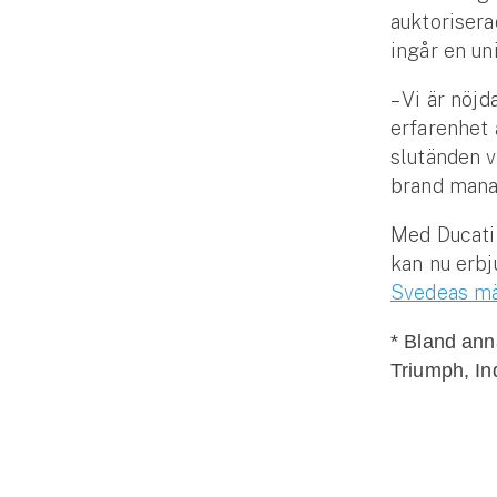
auktorisera
Fritidshusförsäkring
ingår en un
Företag
– Vi är nöj
Företagsförsäkring
erfarenhet 
slutänden v
Bilförsäkring för företag
brand mana
Släpvagnsförsäkring
Med Ducati 
kan nu erbju
Drönarförsäkring
Svedeas mä
För förmedlare
* Bland an
Gruppförsäkringar
Triumph, In
Kommunolycksfall
Försäkring via förmedlare