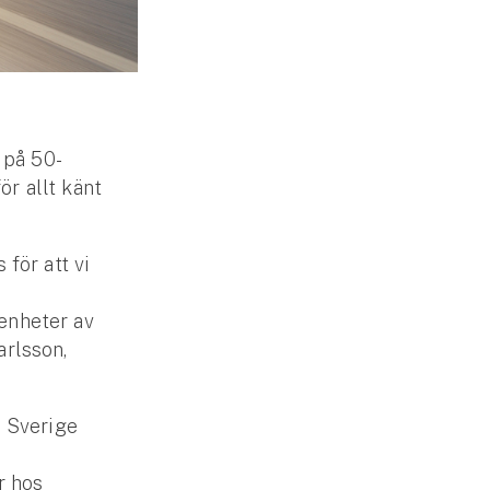
 på 50-
ör allt känt
 för att vi
renheter av
arlsson,
i Sverige
r hos