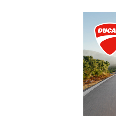
Släpvagnsförsäkring
Husvagnsförsäkring
Motorcykel
Mc-försäkring
Märkesförsäkringar
Båt
Båtförsäkring
Märkesförsäkringar
Vattenskoterförsäkring
Sportfiskarna