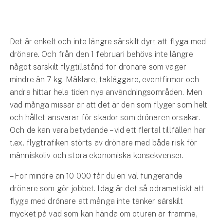
Hundförsäkring
Jakthundsförsäkring
Det är enkelt och inte längre särskilt dyrt att flyga med
Kattförsäkring
drönare. Och från den 1 februari behövs inte längre
något särskilt flygtillstånd för drönare som väger
Djurförsäkring
mindre än 7 kg. Mäklare, takläggare, eventfirmor och
Hem & hus
andra hittar hela tiden nya användningsområden. Men
vad många missar är att det är den som flyger som helt
Hemförsäkring
och hållet ansvarar för skador som drönaren orsakar.
Och de kan vara betydande – vid ett flertal tillfällen har
Villaförsäkring
t.ex. flygtrafiken störts av drönare med både risk för
människoliv och stora ekonomiska konsekvenser.
Bostadsrättsförsäkring
– För mindre än 10 000 får du en väl fungerande
Hyresrättsförsäkring
drönare som gör jobbet. Idag är det så odramatiskt att
flyga med drönare att många inte tänker särskilt
Fritidshusförsäkring
mycket på vad som kan hända om oturen är framme,