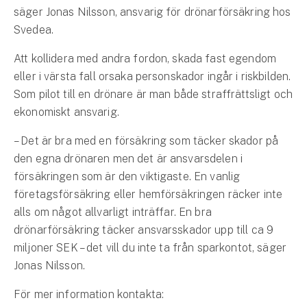
Företag
säger Jonas Nilsson, ansvarig för drönarförsäkring hos
Svedea.
Företagsförsäkring
Att kollidera med andra fordon, skada fast egendom
Bilförsäkring för företag
eller i värsta fall orsaka personskador ingår i riskbilden.
Som pilot till en drönare är man både straffrättsligt och
Släpvagnsförsäkring
ekonomiskt ansvarig.
Drönarförsäkring
– Det är bra med en försäkring som täcker skador på
För förmedlare
den egna drönaren men det är ansvarsdelen i
försäkringen som är den viktigaste. En vanlig
Gruppförsäkringar
företagsförsäkring eller hemförsäkringen räcker inte
alls om något allvarligt inträffar. En bra
Kommunolycksfall
drönarförsäkring täcker ansvarsskador upp till ca 9
miljoner SEK – det vill du inte ta från sparkontot, säger
Försäkring via förmedlare
Jonas Nilsson.
Se alla försäkringar
För mer information kontakta: