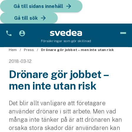
Gå till sidans innehåll
Gå till sök
Försäkringar som gör skillnad
Hem
Bil
Press
Drönare gör jobbet – men inte utan risk
2018-03-12
Bilförsäkring
Drönare gör jobbet –
Bilförsäkring för företag
men inte utan risk
Fordon
Snöskoterförsäkring
Det blir allt vanligare att företagare
använder drönare i sitt arbete. Men vad
ATV-försäkring
många inte tänker på är att drönaren kan
orsaka stora skador där användaren kan
Släpvagnsförsäkring