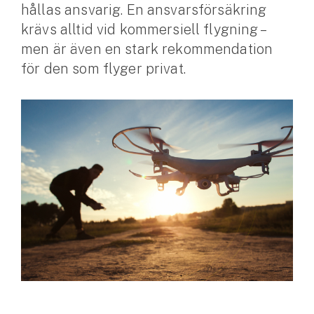
hållas ansvarig. En ansvarsförsäkring
krävs alltid vid kommersiell flygning –
Husvagnsförsäkring
men är även en stark rekommendation
Motorcykel
för den som flyger privat.
Mc-försäkring
Märkesförsäkringar
Båt
Båtförsäkring
Märkesförsäkringar
Vattenskoterförsäkring
Sportfiskarna
Djur