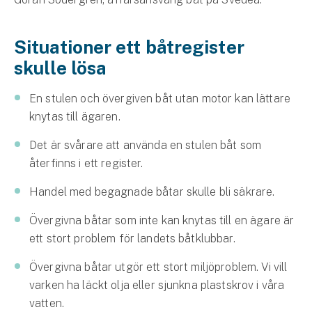
Företag
Företagsförsäkring
Situationer ett båtregister
skulle lösa
Bilförsäkring för företag
En stulen och övergiven båt utan motor kan lättare
Släpvagnsförsäkring
knytas till ägaren.
Drönarförsäkring
Det är svårare att använda en stulen båt som
För förmedlare
återfinns i ett register.
Handel med begagnade båtar skulle bli säkrare.
Gruppförsäkringar
Övergivna båtar som inte kan knytas till en ägare är
Kommunolycksfall
ett stort problem för landets båtklubbar.
Försäkring via förmedlare
Övergivna båtar utgör ett stort miljöproblem. Vi vill
Se alla försäkringar
varken ha läckt olja eller sjunkna plastskrov i våra
vatten.