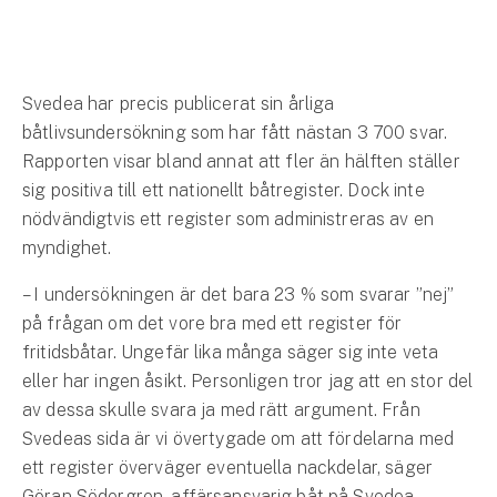
Hundförsäkring
Jakthundsförsäkring
Svedea har precis publicerat sin årliga
Kattförsäkring
båtlivsundersökning som har fått nästan 3 700 svar.
Rapporten visar bland annat att fler än hälften ställer
Djurförsäkring
sig positiva till ett nationellt båtregister. Dock inte
Hem & hus
nödvändigtvis ett register som administreras av en
myndighet.
Hemförsäkring
– I undersökningen är det bara 23 % som svarar ”nej”
Villaförsäkring
på frågan om det vore bra med ett register för
fritidsbåtar. Ungefär lika många säger sig inte veta
Bostadsrättsförsäkring
eller har ingen åsikt. Personligen tror jag att en stor del
av dessa skulle svara ja med rätt argument. Från
Hyresrättsförsäkring
Svedeas sida är vi övertygade om att fördelarna med
ett register överväger eventuella nackdelar, säger
Fritidshusförsäkring
Göran Södergren, affärsansvarig båt på Svedea.