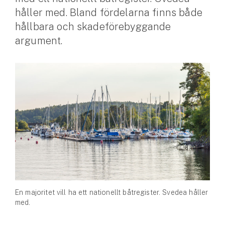
håller med. Bland fördelarna finns både
Husvagnsförsäkring
hållbara och skadeförebyggande
Motorcykel
argument.
Mc-försäkring
Märkesförsäkringar
Båt
Båtförsäkring
Märkesförsäkringar
Vattenskoterförsäkring
En majoritet vill ha ett nationellt båtregister. Svedea håller
Sportfiskarna
med.
Djur