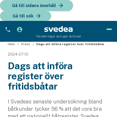
Gå till sidans innehåll
Gå till sök
Försäkringar som gör skillnad
Hem
Bil
Press
Dags att införa register över fritidsbåtar
2024-07-10
Bilförsäkring
Dags att införa
Bilförsäkring för företag
register över
Fordon
fritidsbåtar
Snöskoterförsäkring
I Svedeas senaste undersökning bland
ATV-försäkring
båtkunder tycker 56 % att det vore bra
Släpvagnsförsäkring
med ett nationellt båtregister. Svedea