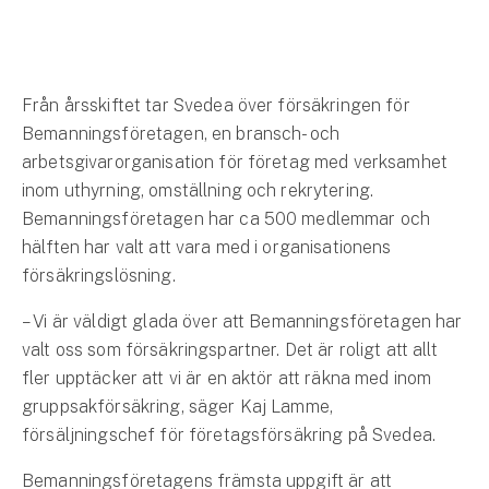
Hundförsäkring
Jakthundsförsäkring
Från årsskiftet tar Svedea över försäkringen för
Kattförsäkring
Bemanningsföretagen, en bransch- och
arbetsgivarorganisation för företag med verksamhet
Djurförsäkring
inom uthyrning, omställning och rekrytering.
Hem & hus
Bemanningsföretagen har ca 500 medlemmar och
hälften har valt att vara med i organisationens
Hemförsäkring
försäkringslösning.
Villaförsäkring
– Vi är väldigt glada över att Bemanningsföretagen har
valt oss som försäkringspartner. Det är roligt att allt
Bostadsrättsförsäkring
fler upptäcker att vi är en aktör att räkna med inom
gruppsakförsäkring, säger Kaj Lamme,
Hyresrättsförsäkring
försäljningschef för företagsförsäkring på Svedea.
Fritidshusförsäkring
Bemanningsföretagens främsta uppgift är att