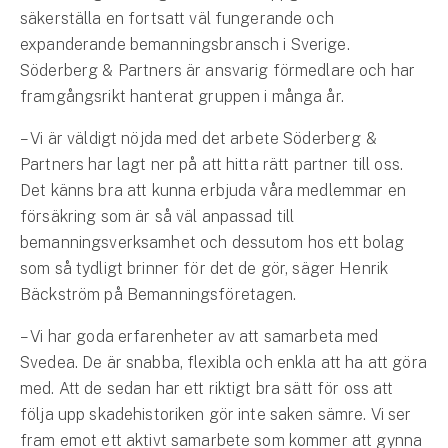
Företag
säkerställa en fortsatt väl fungerande och
expanderande bemanningsbransch i Sverige.
Företagsförsäkring
Söderberg & Partners är ansvarig förmedlare och har
framgångsrikt hanterat gruppen i många år.
Bilförsäkring för företag
– Vi är väldigt nöjda med det arbete Söderberg &
Släpvagnsförsäkring
Partners har lagt ner på att hitta rätt partner till oss.
Det känns bra att kunna erbjuda våra medlemmar en
Drönarförsäkring
försäkring som är så väl anpassad till
För förmedlare
bemanningsverksamhet och dessutom hos ett bolag
som så tydligt brinner för det de gör, säger Henrik
Gruppförsäkringar
Bäckström på Bemanningsföretagen.
Kommunolycksfall
– Vi har goda erfarenheter av att samarbeta med
Svedea. De är snabba, flexibla och enkla att ha att göra
Försäkring via förmedlare
med. Att de sedan har ett riktigt bra sätt för oss att
Se alla försäkringar
följa upp skadehistoriken gör inte saken sämre. Vi ser
fram emot ett aktivt samarbete som kommer att gynna