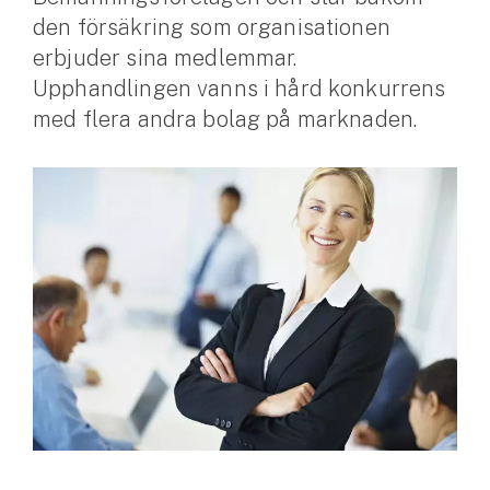
den försäkring som organisationen
Husvagnsförsäkring
erbjuder sina medlemmar.
Motorcykel
Upphandlingen vanns i hård konkurrens
med flera andra bolag på marknaden.
Mc-försäkring
Märkesförsäkringar
Båt
Båtförsäkring
Märkesförsäkringar
Vattenskoterförsäkring
Sportfiskarna
Djur