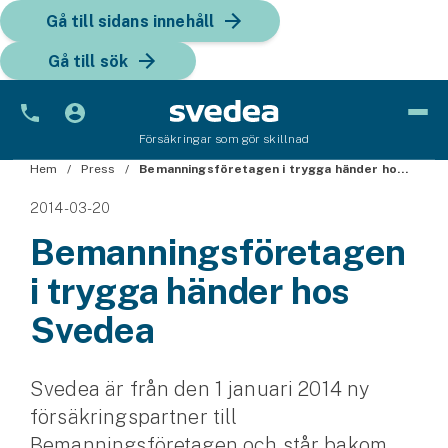
Gå till sidans innehåll
Gå till sök
Försäkringar som gör skillnad
Hem
Bil
Press
Bemanningsföretagen i trygga händer hos Svedea
2014-03-20
Bilförsäkring
Bemanningsföretagen
Bilförsäkring för företag
i trygga händer hos
Fordon
Svedea
Snöskoterförsäkring
Svedea är från den 1 januari 2014 ny
ATV-försäkring
försäkringspartner till
Släpvagnsförsäkring
Bemanningsföretagen och står bakom