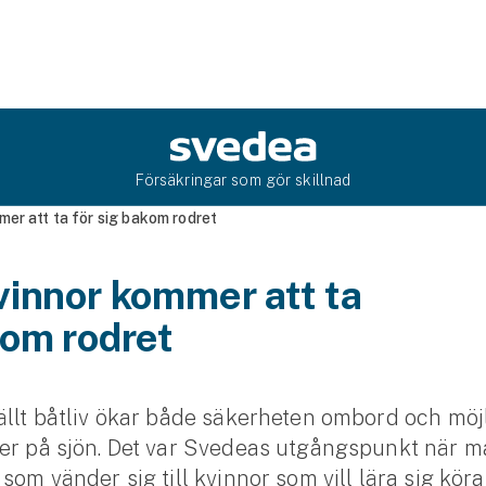
Försäkringar som gör skillnad
er att ta för sig bakom rodret
vinnor kommer att ta
kom rodret
ällt båtliv ökar både säkerheten ombord och möjl
er på sjön. Det var Svedeas utgångspunkt när ma
som vänder sig till kvinnor som vill lära sig kör