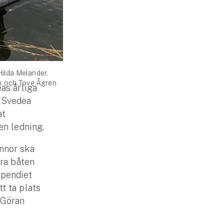
 Hilda Melander,
on och Tove Ågren
as årliga
e Svedea
at
en ledning.
innor ska
öra båten
ipendiet
tt ta plats
r Göran