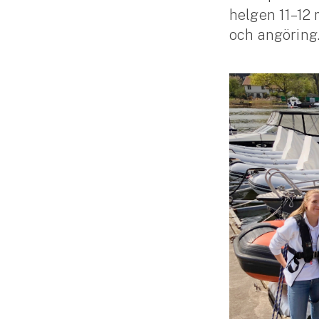
helgen 11–12 
Släpvagnsförsäkring
och angöring
Husvagnsförsäkring
Motorcykel
Mc-försäkring
Märkesförsäkringar
Båt
Båtförsäkring
Märkesförsäkringar
Vattenskoterförsäkring
Sportfiskarna