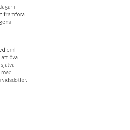
agar i
tt framföra
agens
med om!
 att öva
själva
a med
rvidsdotter.