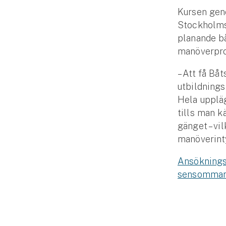
Fritidshusförsäkring
Kursen gen
Företag
Stockholms 
planande bå
Företagsförsäkring
manöverpro
– Att få Båt
Bilförsäkring för företag
utbildnings
Släpvagnsförsäkring
Hela uppläg
tills man 
Drönarförsäkring
gänget – vi
För förmedlare
manöverinty
Ansöknings
Gruppförsäkringar
sensommar
Kommunolycksfall
Försäkring via förmedlare