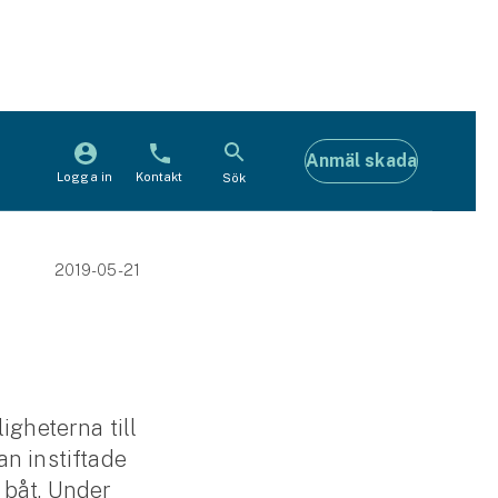
Anmäl skada
Logga in
Kontakt
Sök
2019-05-21
igheterna till
n instiftade
a båt. Under