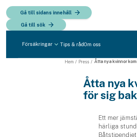
Gå till sidans innehåll
Gå till sök
Försäkringar
Tips & råd
Om oss
Bil
Åtta nya kvinnor komm
Hem
Press
Bilförsäkring
Åtta nya k
för sig ba
Bilförsäkring för företag
Fordon
Snöskoterförsäkring
Ett mer jämst
härliga stund
ATV-försäkring
Båtstipendiet 