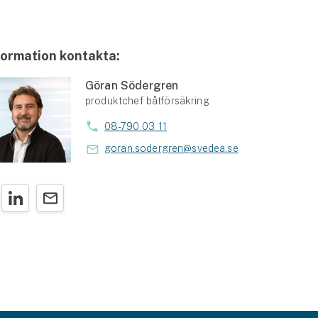
formation kontakta:
Göran Södergren
produktchef båtförsäkring
08-790 03 11
goran.sodergren@svedea.se