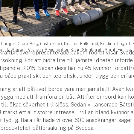
ll höger: Clara Berg (instruktör), Desirée Falksund, Kristina Tinglöf,
amilla Sagner, Viktoria Arvidsdotter, Karin Stenbergh, Sarah Emilss
kraftigt överrepresenterade bakom rodret visar Svede
rsökning. För att bidra lite till jämställdheten införd
tipendiet 2015. Sedan dess har nu 45 kvinnor förbättr
 både praktiskt och teoretiskt under trygg och erfar
llning är att båtlivet borde vara mer jämställt. Även kv
rygga med att framföra en båt. Att fler ombord kan k
 till ökad säkerhet till sjöss. Sedan vi lanserade Båtst
 märkt ett allt större intresse – viljan bland kvinnor a
är tydlig. Bara i år hade vi över 600 ansökningar, säge
 produktchef båtförsäkring på Svedea.