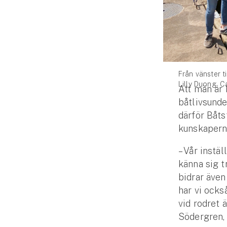
Djur
Hundförsäkring
Jakthundsförsäkring
Från vänster ti
Kattförsäkring
Lilly Duong, C
Att män är 
Djurförsäkring
båtlivsunde
Hem & hus
därför Båts
kunskaperna
Hemförsäkring
– Vår instä
känna sig t
Villaförsäkring
bidrar även
Bostadsrättsförsäkring
har vi också
vid rodret 
Hyresrättsförsäkring
Södergren,