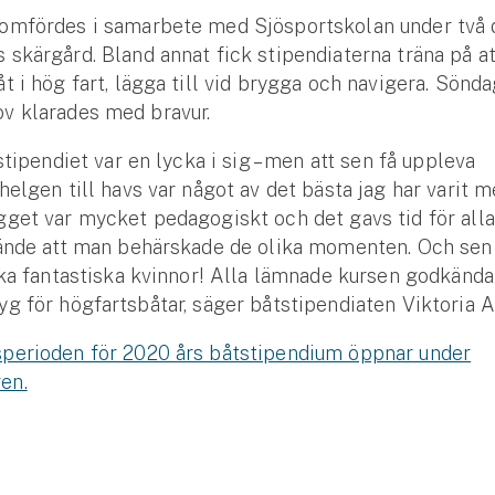
omfördes i samarbete med Sjösportskolan under två d
skärgård. Bland annat fick stipendiaterna träna på a
t i hög fart, lägga till vid brygga och navigera. Sönd
v klarades med bravur.
stipendiet var en lycka i sig – men att sen få uppleva
helgen till havs var något av det bästa jag har varit 
get var mycket pedagogiskt och det gavs tid för alla
kände att man behärskade de olika momenten. Och sen 
lka fantastiska kvinnor! Alla lämnade kursen godkänd
g för högfartsbåtar, säger båtstipendiaten Viktoria A
perioden för 2020 års båtstipendium öppnar under
en.
Se alla försäkringar