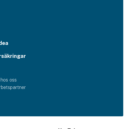
dea
rsäkringar
 hos oss
betspartner