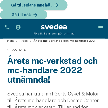
Gå till sidans innehåll
Gå till sök
Försäkringar som gör skillnad
Hem
Bil
Press
Årets mc-verkstad och mc-handlare 2022 utnämnda!
2022-11-24
Bilförsäkring
Årets mc-verkstad och
Bilförsäkring för företag
mc-handlare 2022
Fordon
utnämnda!
Snöskoterförsäkring
Svedea har utnämnt Gerts Cykel & Motor
ATV-försäkring
till Årets mc-handlare och Desmo Center
Släpvagnsförsäkring
till Årets mc-verkstad. Till grund för