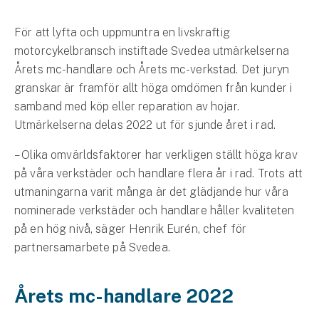
Hundförsäkring
För att lyfta och uppmuntra en livskraftig
Jakthundsförsäkring
motorcykelbransch instiftade Svedea utmärkelserna
Årets mc-handlare och Årets mc-verkstad. Det juryn
Kattförsäkring
granskar är framför allt höga omdömen från kunder i
samband med köp eller reparation av hojar.
Djurförsäkring
Utmärkelserna delas 2022 ut för sjunde året i rad.
Hem & hus
– Olika omvärldsfaktorer har verkligen ställt höga krav
Hemförsäkring
på våra verkstäder och handlare flera år i rad. Trots att
utmaningarna varit många är det glädjande hur våra
Villaförsäkring
nominerade verkstäder och handlare håller kvaliteten
på en hög nivå, säger Henrik Eurén, chef för
Bostadsrättsförsäkring
partnersamarbete på Svedea.
Hyresrättsförsäkring
Årets mc-handlare 2022
Fritidshusförsäkring