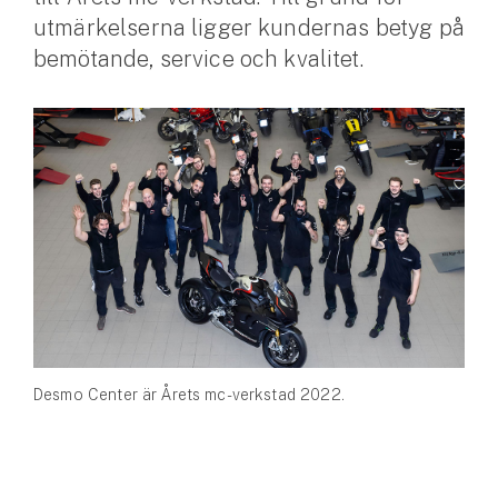
utmärkelserna ligger kundernas betyg på
Husvagnsförsäkring
bemötande, service och kvalitet.
Motorcykel
Mc-försäkring
Märkesförsäkringar
Båt
Båtförsäkring
Märkesförsäkringar
Vattenskoterförsäkring
Desmo Center är Årets mc-verkstad 2022.
Sportfiskarna
Djur