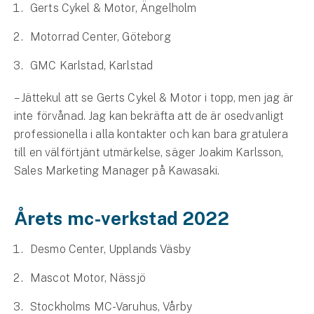
Företag
Gerts Cykel & Motor, Ängelholm
Motorrad Center, Göteborg
Företagsförsäkring
GMC Karlstad, Karlstad
Bilförsäkring för företag
– Jättekul att se Gerts Cykel & Motor i topp, men jag är
Släpvagnsförsäkring
inte förvånad. Jag kan bekräfta att de är osedvanligt
professionella i alla kontakter och kan bara gratulera
Drönarförsäkring
till en välförtjänt utmärkelse, säger Joakim Karlsson,
För förmedlare
Sales Marketing Manager på Kawasaki.
Gruppförsäkringar
Årets mc-verkstad 2022
Kommunolycksfall
Desmo Center, Upplands Väsby
Försäkring via förmedlare
Mascot Motor, Nässjö
Se alla försäkringar
Stockholms MC-Varuhus, Vårby