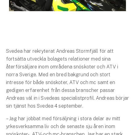
Hundförsäkring
Jakthundsförsäkring
Kattförsäkring
Djurförsäkring
Svedea har rekryterat Andreas Stormfjäll för att
Hem & hus
fortsätta utveckla bolagets relationer med sina
återförsäljare inom områdena snöskoter och ATV i
Hemförsäkring
norra Sverige. Med en bred bakgrund och stort
intresse för både snöskoter, ATV och mc samt en
Villaförsäkring
gedigen erfarenhet från dessa branscher passar
Andreas väl in i Svedeas specialistprofil. Andreas börjar
Bostadsrättsförsäkring
sin tjänst hos Svedea 4 september.
Hyresrättsförsäkring
– Jag har jobbat med försäljning i stora delar av mitt
yrkesverksamma liv och de senaste sju åren inom
Fritidshusförsäkring
snöskoter-, ATV- och mc-branschen. Jag har en stark