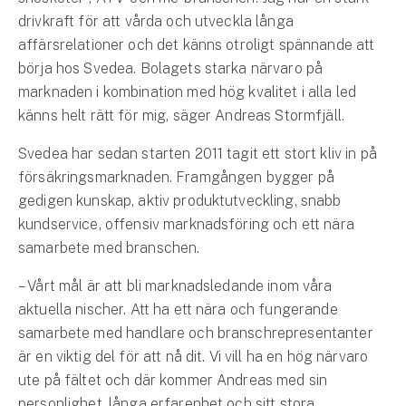
Företag
drivkraft för att vårda och utveckla långa
affärsrelationer och det känns otroligt spännande att
Företagsförsäkring
börja hos Svedea. Bolagets starka närvaro på
marknaden i kombination med hög kvalitet i alla led
Bilförsäkring för företag
känns helt rätt för mig, säger Andreas Stormfjäll.
Släpvagnsförsäkring
Svedea har sedan starten 2011 tagit ett stort kliv in på
försäkringsmarknaden. Framgången bygger på
Drönarförsäkring
gedigen kunskap, aktiv produktutveckling, snabb
För förmedlare
kundservice, offensiv marknadsföring och ett nära
samarbete med branschen.
Gruppförsäkringar
– Vårt mål är att bli marknadsledande inom våra
Kommunolycksfall
aktuella nischer. Att ha ett nära och fungerande
samarbete med handlare och branschrepresentanter
Försäkring via förmedlare
är en viktig del för att nå dit. Vi vill ha en hög närvaro
Se alla försäkringar
ute på fältet och där kommer Andreas med sin
personlighet, långa erfarenhet och sitt stora