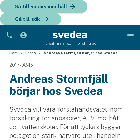
Gå till sidans innehåll
Gå till sök
Försäkringar som gör skillnad
Hem
Bil
Press
Andreas Stormfjäll börjar hos Svedea
2017-08-15
Bilförsäkring
Andreas Stormfjäll
Bilförsäkring för företag
börjar hos Svedea
Fordon
Snöskoterförsäkring
Svedea vill vara förstahandsvalet inom
försäkring för snöskoter, ATV, mc, båt
ATV-försäkring
och vattenskoter. För att lyckas bygger
bolaget en stark närvaro ute i handeln
Släpvagnsförsäkring