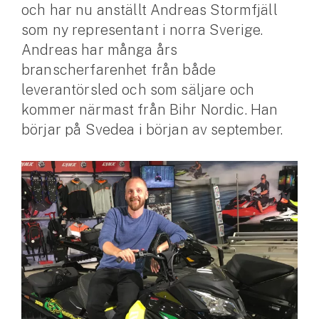
och har nu anställt Andreas Stormfjäll
som ny representant i norra Sverige.
Husvagnsförsäkring
Andreas har många års
Motorcykel
branscherfarenhet från både
Mc-försäkring
leverantörsled och som säljare och
kommer närmast från Bihr Nordic. Han
Märkesförsäkringar
börjar på Svedea i början av september.
Båt
Båtförsäkring
Märkesförsäkringar
Vattenskoterförsäkring
Sportfiskarna
Djur