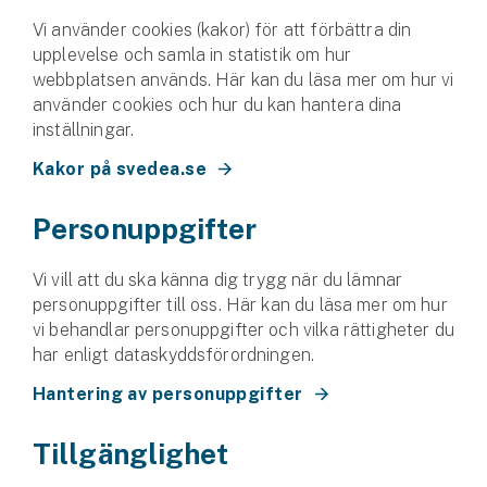
Vi använder cookies (kakor) för att förbättra din
Husvagnsförsäkring
upplevelse och samla in statistik om hur
Motorcykel
webbplatsen används. Här kan du läsa mer om hur vi
använder cookies och hur du kan hantera dina
Mc-försäkring
inställningar.
Kakor på svedea.se
Märkesförsäkringar
Båt
Personuppgifter
Båtförsäkring
Vi vill att du ska känna dig trygg när du lämnar
personuppgifter till oss. Här kan du läsa mer om hur
Märkesförsäkringar
vi behandlar personuppgifter och vilka rättigheter du
har enligt dataskydds­förordningen.
Vattenskoterförsäkring
Hantering av personuppgifter
Sportfiskarna
Tillgänglighet
Djur