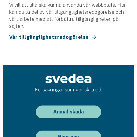
Hundförsäkring
Vi vill att alla ska kunna använda vår webbplats. Här
kan du ta del av vår tillgänglighets­redogörelse och
Jakthundsförsäkring
vårt arbete med att förbättra tillgängligheten på
sajten.
Kattförsäkring
Vår tillgänglighetsredogörelse
Djurförsäkring
Hem & hus
Hemförsäkring
Villaförsäkring
Försäkringar som gör skillnad.
Bostadsrättsförsäkring
Anmäl skada
Hyresrättsförsäkring
Fritidshusförsäkring
Ring oss