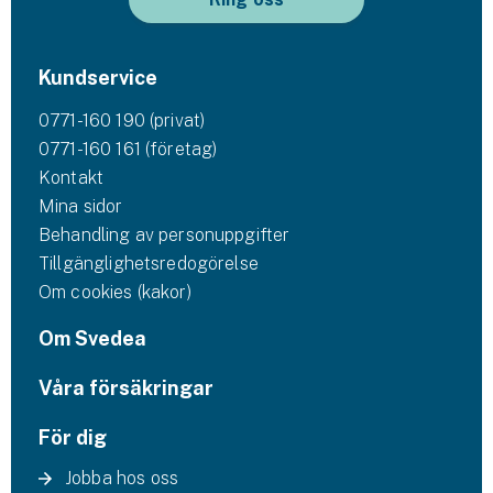
Företag
Företagsförsäkring
Kundservice
Bilförsäkring för företag
0771-160 190 (privat)
0771-160 161 (företag)
Släpvagnsförsäkring
Kontakt
Mina sidor
Drönarförsäkring
Behandling av personuppgifter
För förmedlare
Tillgänglighetsredogörelse
Om cookies (kakor)
Gruppförsäkringar
Om Svedea
Kommunolycksfall
Våra försäkringar
Försäkring via förmedlare
För dig
Se alla försäkringar
Jobba hos oss