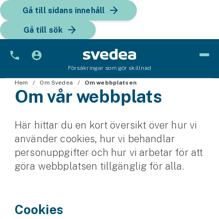
Gå till sidans innehåll
Gå till sök
Försäkringar som gör skillnad
Hem
Bil
Om Svedea
Om webbplatsen
Om vår webbplats
Bilförsäkring
Här hittar du en kort översikt över hur vi
Bilförsäkring för företag
använder cookies, hur vi behandlar
Fordon
person­uppgifter och hur vi arbetar för att
göra webbplatsen tillgänglig för alla.
Snöskoterförsäkring
ATV-försäkring
Cookies
Släpvagnsförsäkring