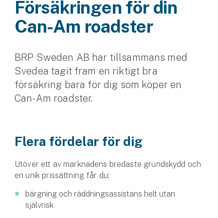
Försäkringen för din
Husvagnsförsäkring
Can-Am roadster
Motorcykel
BRP Sweden AB har tillsammans med
Mc-försäkring
Svedea tagit fram en riktigt bra
Märkesförsäkringar
försäkring bara för dig som köper en
Båt
Can-Am roadster.
Båtförsäkring
Flera fördelar för dig
Märkesförsäkringar
Vattenskoterförsäkring
Utöver ett av marknadens bredaste grundskydd och
en unik prissättning får du:
Sportfiskarna
bärgning och räddningsassistans helt utan
Djur
självrisk