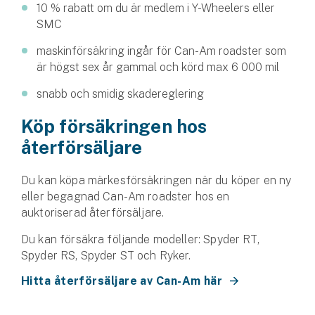
10 % rabatt om du är medlem i Y-Wheelers eller
Hundförsäkring
SMC
Jakthundsförsäkring
maskinförsäkring ingår för Can-Am roadster som
är högst sex år gammal och körd max 6 000 mil
Kattförsäkring
snabb och smidig skadereglering
Djurförsäkring
Köp försäkringen hos
Hem & hus
återförsäljare
Hemförsäkring
Du kan köpa märkesförsäkringen när du köper en ny
eller begagnad Can-Am roadster hos en
Villaförsäkring
auktoriserad återförsäljare.
Bostadsrättsförsäkring
Du kan försäkra följande modeller: Spyder RT,
Spyder RS, Spyder ST och Ryker.
Hyresrättsförsäkring
Hitta återförsäljare av Can-Am här
Fritidshusförsäkring