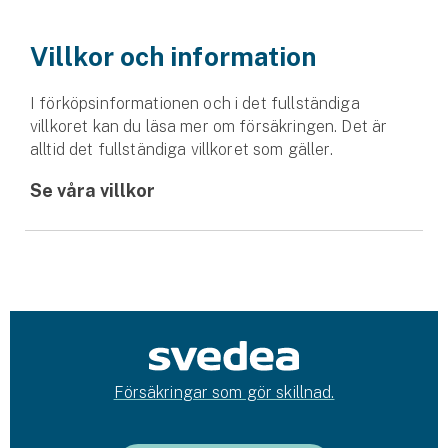
Företag
Villkor och information
Företagsförsäkring
I förköpsinformationen och i det fullständiga
Bilförsäkring för företag
villkoret kan du läsa mer om försäkringen. Det är
alltid det fullständiga villkoret som gäller.
Släpvagnsförsäkring
Se våra villkor
Drönarförsäkring
För förmedlare
Gruppförsäkringar
Kommunolycksfall
Försäkring via förmedlare
Försäkringar som gör skillnad.
Se alla försäkringar