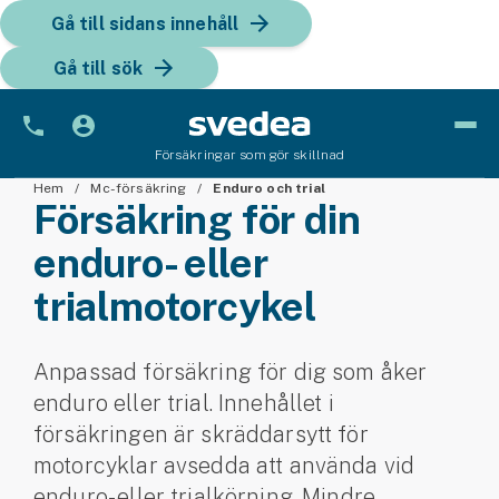
Gå till sidans innehåll
Gå till sök
Försäkringar som gör skillnad
Hem
Bil
Mc-försäkring
Enduro och trial
Försäkring för din
Bilförsäkring
enduro- eller
trialmotorcykel
Bilförsäkring för företag
Fordon
Anpassad försäkring för dig som åker
Snöskoterförsäkring
enduro eller trial. Innehållet i
försäkringen är skräddarsytt för
ATV-försäkring
motorcyklar avsedda att använda vid
Släpvagnsförsäkring
enduro- eller trialkörning. Mindre