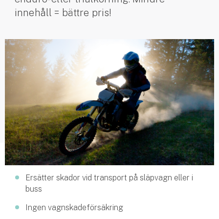
innehåll = bättre pris!
Husvagnsförsäkring
Motorcykel
Mc-försäkring
Märkesförsäkringar
Båt
Båtförsäkring
Märkesförsäkringar
Vattenskoterförsäkring
Ersätter skador vid transport på släpvagn eller i
Sportfiskarna
buss
Djur
Ingen vagnskadeförsäkring