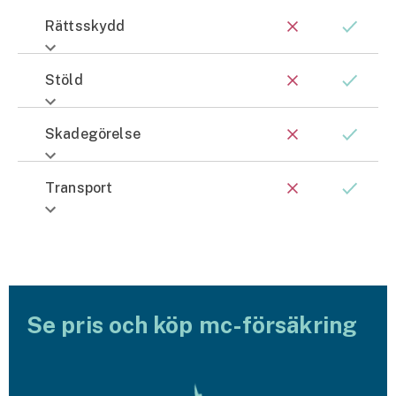
Företag
Rättsskydd
Företagsförsäkring
Stöld
Bilförsäkring för företag
Skadegörelse
Släpvagnsförsäkring
Drönarförsäkring
Transport
För förmedlare
Gruppförsäkringar
Kommunolycksfall
Se pris och köp mc-försäkring
Försäkring via förmedlare
Se alla försäkringar