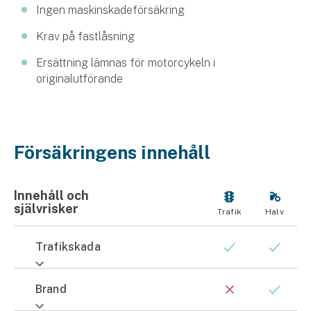
Hundförsäkring
Ingen maskinskadeförsäkring
Krav på fastlåsning
Jakthundsförsäkring
Ersättning lämnas för motorcykeln i
Kattförsäkring
originalutförande
Djurförsäkring
Hem & hus
Försäkringens innehåll
Hemförsäkring
Innehåll och
Villaförsäkring
självrisker
Trafik
Halv
Bostadsrättsförsäkring
Trafikskada
Hyresrättsförsäkring
Brand
Fritidshusförsäkring