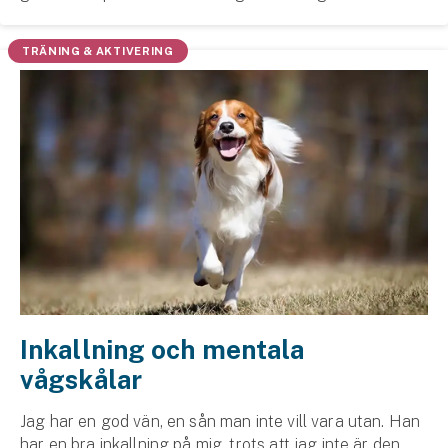
Hundförsäkring
”klicka” och ge hunden en belöning, t.ex. hundgodis,
uppmuntrar man ett visst önskvärt bete...
TRÄNING & AKTIVERING
Jakthundsförsäkring
Kattförsäkring
Djurförsäkring
Hem & hus
Hemförsäkring
Villaförsäkring
Bostadsrättsförsäkring
Inkallning och mentala
vågskålar
Hyresrättsförsäkring
Jag har en god vän, en sån man inte vill vara utan. Han
Fritidshusförsäkring
har en bra inkallning på mig, trots att jag inte är den