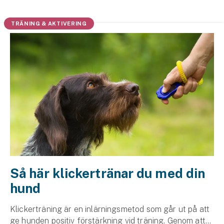
Husvagnsförsäkring
TRÄNING & AKTIVERING
Motorcykel
Mc-försäkring
Märkesförsäkringar
Båt
Båtförsäkring
Märkesförsäkringar
Vattenskoterförsäkring
Så här klickertränar du med din
hund
Sportfiskarna
Djur
Klickerträning är en inlärningsmetod som går ut på att
ge hunden positiv förstärkning vid träning. Genom att