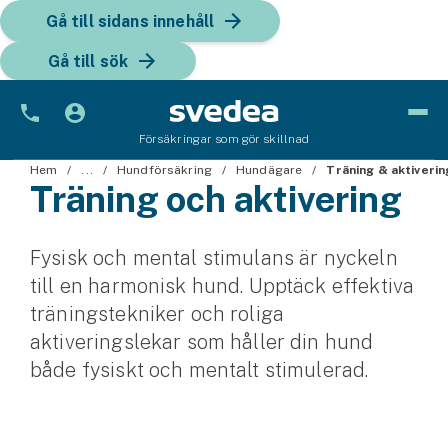
Gå till sidans innehåll
Gå till sök
Försäkringar som gör skillnad
Bil
Hem
...
Hundförsäkring
Hundägare
Träning & aktiverin
Träning och aktivering
Bilförsäkring
Fysisk och mental stimulans är nyckeln
Bilförsäkring för företag
till en harmonisk hund. Upptäck effektiva
Fordon
träningstekniker och roliga
aktiveringslekar som håller din hund
Snöskoterförsäkring
både fysiskt och mentalt stimulerad.
ATV-försäkring
Släpvagnsförsäkring