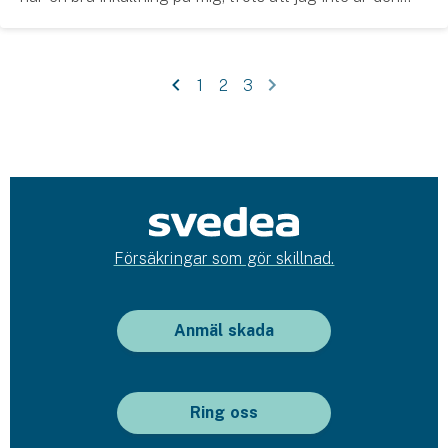
Företag
lydiga sorten. Men när han ropar vankas det äventyr,
skogsturer, intressanta samtal över...
Företagsförsäkring
1
2
3
Bilförsäkring för företag
Släpvagnsförsäkring
Drönarförsäkring
För förmedlare
Försäkringar som gör skillnad.
Gruppförsäkringar
Kommunolycksfall
Anmäl skada
Försäkring via förmedlare
Se alla försäkringar
Ring oss