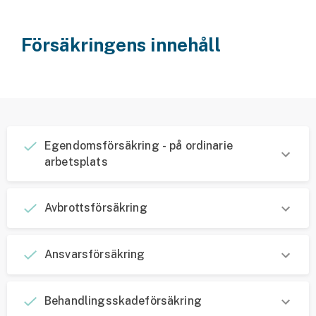
Hundförsäkring
Försäkringens innehåll
Jakthundsförsäkring
Kattförsäkring
Djurförsäkring
Hem & hus
Egendomsförsäkring - på ordinarie
arbetsplats
Hemförsäkring
Villaförsäkring
Avbrottsförsäkring
Bostadsrättsförsäkring
Ansvarsförsäkring
Hyresrättsförsäkring
Behandlingsskadeförsäkring
Fritidshusförsäkring