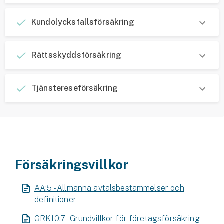
Företag
Kundolycksfallsförsäkring
Företagsförsäkring
Bilförsäkring för företag
Rättsskyddsförsäkring
Släpvagnsförsäkring
Tjänstereseförsäkring
Drönarförsäkring
För förmedlare
Gruppförsäkringar
Försäkringsvillkor
Kommunolycksfall
Försäkring via förmedlare
AA:5 - Allmänna avtalsbestämmelser och
Se alla försäkringar
definitioner
GRK10:7 - Grundvillkor för företagsförsäkring