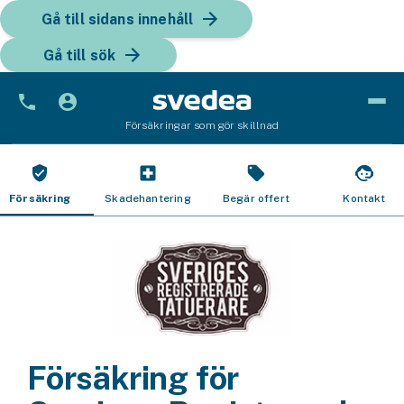
Gå till sidans innehåll
Gå till sök
Försäkringar som gör skillnad
Bil
Bilförsäkring
Försäkring
Skadehantering
Begär offert
Kontakt
Bilförsäkring för företag
Fordon
Snöskoterförsäkring
ATV-försäkring
Försäkring för
Släpvagnsförsäkring