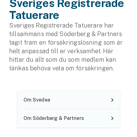
Sveriges Registrerade
Tatuerare
Husvagnsförsäkring
Motorcykel
Sveriges Registrerade Tatuerare har
tillsammans med Söderberg & Partners
Mc-försäkring
tagit fram en försäkringslösning som är
Märkesförsäkringar
helt anpassad till er verksamhet. Här
Båt
hittar du allt som du som medlem kan
tänkas behöva veta om försäkringen.
Båtförsäkring
Märkesförsäkringar
Om Svedea
Vattenskoterförsäkring
Sportfiskarna
Om Söderberg & Partners
Djur