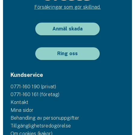
Företag
Försäkringar som gör skillnad.
Företagsförsäkring
Anmäl skada
Bilförsäkring för företag
Släpvagnsförsäkring
Ring oss
Drönarförsäkring
För förmedlare
Kundservice
Gruppförsäkringar
0771-160 190 (privat)
0771-160 161 (företag)
Kommunolycksfall
Kontakt
Mina sidor
Försäkring via förmedlare
Behandling av personuppgifter
Se alla försäkringar
Tillgänglighetsredogörelse
Om cookies (kakor)