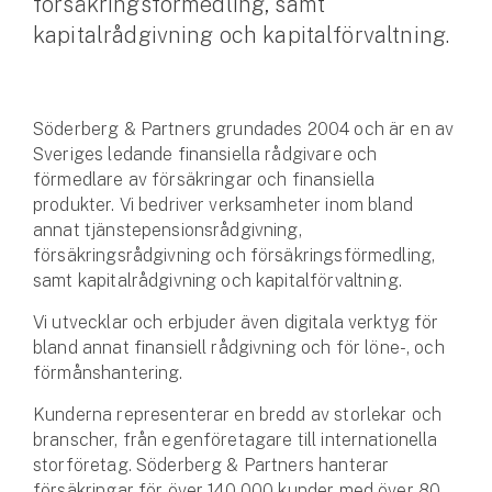
försäkringsförmedling, samt
kapitalrådgivning och kapitalförvaltning.
Husvagnsförsäkring
Motorcykel
Mc-försäkring
Söderberg & Partners grundades 2004 och är en av
Sveriges ledande finansiella rådgivare och
förmedlare av försäkringar och finansiella
Märkesförsäkringar
produkter. Vi bedriver verksamheter inom bland
Båt
annat tjänstepensionsrådgivning,
försäkringsrådgivning och försäkringsförmedling,
Båtförsäkring
samt kapitalrådgivning och kapitalförvaltning.
Märkesförsäkringar
Vi utvecklar och erbjuder även digitala verktyg för
bland annat finansiell rådgivning och för löne-, och
Vattenskoterförsäkring
förmånshantering.
Kunderna representerar en bredd av storlekar och
Sportfiskarna
branscher, från egenföretagare till internationella
Djur
storföretag. Söderberg & Partners hanterar
försäkringar för över 140 000 kunder med över 80