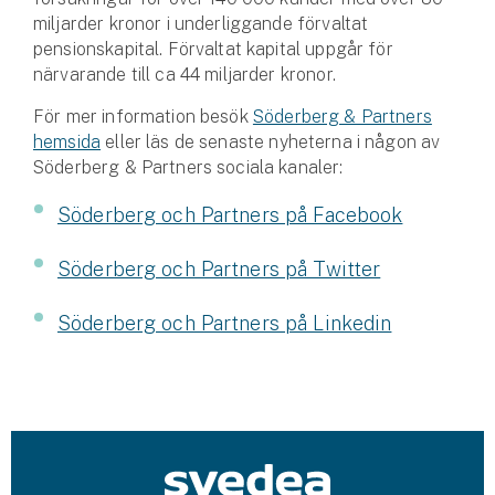
Hundförsäkring
miljarder kronor i underliggande förvaltat
pensionskapital. Förvaltat kapital uppgår för
Jakthundsförsäkring
närvarande till ca 44 miljarder kronor.
För mer information besök
Söderberg & Partners
Kattförsäkring
hemsida
eller läs de senaste nyheterna i någon av
Söderberg & Partners sociala kanaler:
Djurförsäkring
Hem & hus
Söderberg och Partners på Facebook
Hemförsäkring
Söderberg och Partners på Twitter
Villaförsäkring
Söderberg och Partners på Linkedin
Bostadsrättsförsäkring
Hyresrättsförsäkring
Fritidshusförsäkring