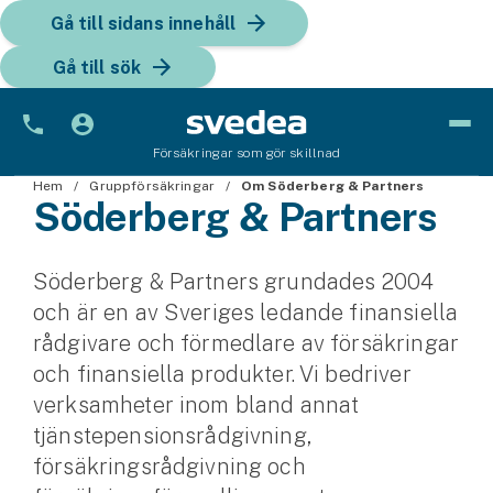
Gå till sidans innehåll
Gå till sök
Försäkringar som gör skillnad
Hem
Bil
Gruppförsäkringar
Om Söderberg & Partners
Söderberg & Partners
Bilförsäkring
Söderberg & Partners grundades 2004
Bilförsäkring för företag
och är en av Sveriges ledande finansiella
Fordon
rådgivare och förmedlare av försäkringar
och finansiella produkter. Vi bedriver
Snöskoterförsäkring
verksamheter inom bland annat
ATV-försäkring
tjänstepensionsrådgivning,
försäkringsrådgivning och
Släpvagnsförsäkring