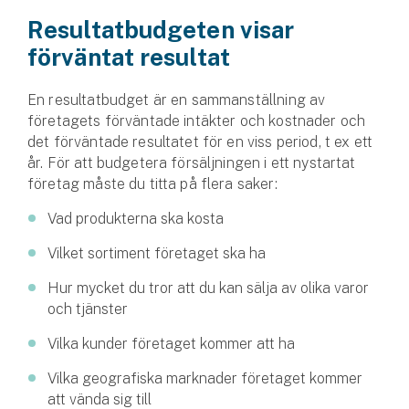
Hundförsäkring
Resultatbudgeten visar
förväntat resultat
Jakthundsförsäkring
Kattförsäkring
En resultatbudget är en sammanställning av
företagets förväntade intäkter och kostnader och
det förväntade resultatet för en viss period, t ex ett
Djurförsäkring
år. För att budgetera försäljningen i ett nystartat
Hem & hus
företag måste du titta på flera saker:
Hemförsäkring
Vad produkterna ska kosta
Vilket sortiment företaget ska ha
Villaförsäkring
Hur mycket du tror att du kan sälja av olika varor
Bostadsrättsförsäkring
och tjänster
Vilka kunder företaget kommer att ha
Hyresrättsförsäkring
Vilka geografiska marknader företaget kommer
Fritidshusförsäkring
att vända sig till