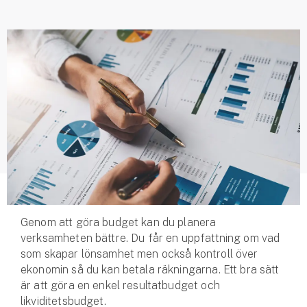
Husvagnsförsäkring
Motorcykel
Mc-försäkring
Märkesförsäkringar
Båt
Båtförsäkring
Märkesförsäkringar
Genom att göra budget kan du planera
Vattenskoterförsäkring
verksamheten bättre. Du får en uppfattning om vad
som skapar lönsamhet men också kontroll över
Sportfiskarna
ekonomin så du kan betala räkningarna. Ett bra sätt
Djur
är att göra en enkel resultatbudget och
likviditetsbudget.