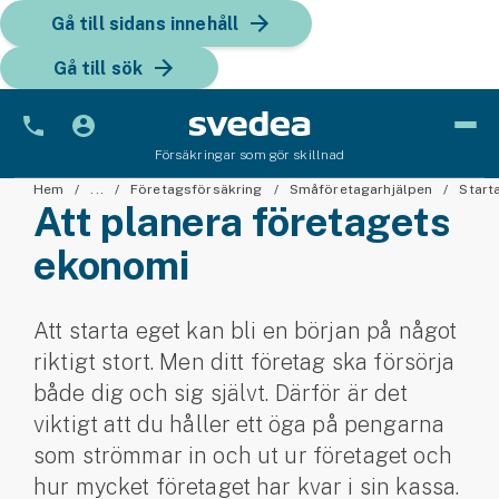
Gå till sidans innehåll
Gå till sök
Försäkringar som gör skillnad
Bil
Hem
...
Företagsförsäkring
Småföretagarhjälpen
Start
Att planera företagets
Bilförsäkring
ekonomi
Bilförsäkring för företag
Att starta eget kan bli en början på något
Fordon
riktigt stort. Men ditt företag ska försörja
Snöskoterförsäkring
både dig och sig självt. Därför är det
viktigt att du håller ett öga på pengarna
ATV-försäkring
som strömmar in och ut ur företaget och
hur mycket företaget har kvar i sin kassa.
Släpvagnsförsäkring