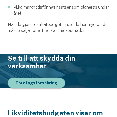
Företag
Vilka marknadsföringsinsatser som planeras under
året
Företagsförsäkring
När du gjort resultatbudgeten ser du hur mycket du
Bilförsäkring för företag
måste sälja för att täcka dina kostnader.
Släpvagnsförsäkring
Drönarförsäkring
Se till att skydda din
För förmedlare
verksamhet
Gruppförsäkringar
Företagsförsäkring
Kommunolycksfall
Försäkring via förmedlare
Se alla försäkringar
Likviditetsbudgeten visar om