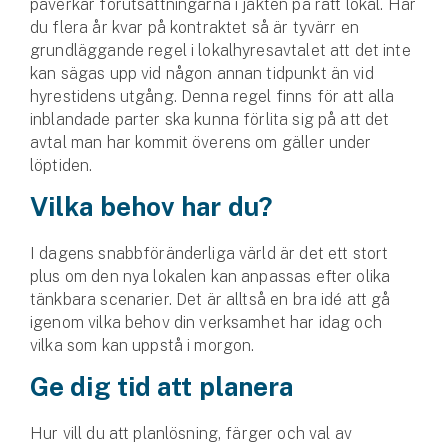
påverkar förutsättningarna i jakten på rätt lokal. Har
Hundförsäkring
du flera år kvar på kontraktet så är tyvärr en
grundläggande regel i lokalhyresavtalet att det inte
Jakthundsförsäkring
kan sägas upp vid någon annan tidpunkt än vid
hyrestidens utgång. Denna regel finns för att alla
Kattförsäkring
inblandade parter ska kunna förlita sig på att det
avtal man har kommit överens om gäller under
Djurförsäkring
löptiden.
Hem & hus
Vilka behov har du?
Hemförsäkring
I dagens snabbföränderliga värld är det ett stort
plus om den nya lokalen kan anpassas efter olika
Villaförsäkring
tänkbara scenarier. Det är alltså en bra idé att gå
igenom vilka behov din verksamhet har idag och
Bostadsrättsförsäkring
vilka som kan uppstå i morgon.
Hyresrättsförsäkring
Ge dig tid att planera
Fritidshusförsäkring
Hur vill du att planlösning, färger och val av