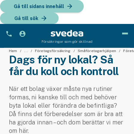
Gå till sidans innehåll
Gå till sök
Försäkringar som gör skillnad
Bil
Hem
...
Företagsförsäkring
Småföretagarhjälpen
Föret
Dags för ny lokal? Så
Bilförsäkring
får du koll och kontroll
Bilförsäkring för företag
När ett bolag växer måste nya rutiner
Fordon
formas, ni kanske till och med behöver
Snöskoterförsäkring
byta lokal eller förändra de befintliga?
Då finns det förberedelser som är bra att
ATV-försäkring
ha gjorda innan – och dom berättar vi mer
om här.
Släpvagnsförsäkring