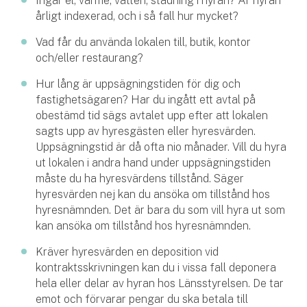
Ingår el, värme, vatten, städning i hyran? Är hyran
årligt indexerad, och i så fall hur mycket?
Vad får du använda lokalen till, butik, kontor
och/eller restaurang?
Hur lång är uppsägningstiden för dig och
fastighetsägaren? Har du ingått ett avtal på
obestämd tid sägs avtalet upp efter att lokalen
sagts upp av hyresgästen eller hyresvärden.
Uppsägningstid är då ofta nio månader. Vill du hyra
ut lokalen i andra hand under uppsägningstiden
måste du ha hyresvärdens tillstånd. Säger
hyresvärden nej kan du ansöka om tillstånd hos
hyresnämnden. Det är bara du som vill hyra ut som
kan ansöka om tillstånd hos hyresnämnden.
Kräver hyresvärden en deposition vid
kontraktsskrivningen kan du i vissa fall deponera
hela eller delar av hyran hos Länsstyrelsen. De tar
emot och förvarar pengar du ska betala till