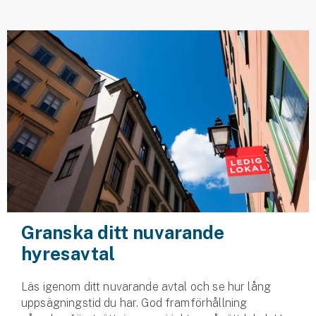
Husvagnsförsäkring
Motorcykel
Mc-försäkring
Märkesförsäkringar
Båt
Båtförsäkring
Märkesförsäkringar
Granska ditt nuvarande
Vattenskoterförsäkring
hyresavtal
Sportfiskarna
Läs igenom ditt nuvarande avtal och se hur lång
Djur
uppsägningstid du har. God framförhållning