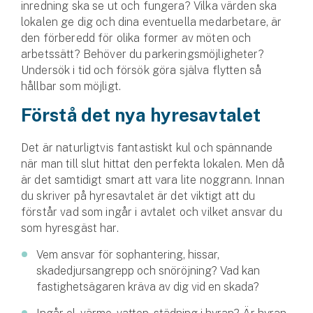
Företag
inredning ska se ut och fungera? Vilka värden ska
lokalen ge dig och dina eventuella medarbetare, är
den förberedd för olika former av möten och
Företagsförsäkring
arbetssätt? Behöver du parkeringsmöjligheter?
Undersök i tid och försök göra själva flytten så
Bilförsäkring för företag
hållbar som möjligt.
Släpvagnsförsäkring
Förstå det nya hyresavtalet
Drönarförsäkring
Det är naturligtvis fantastiskt kul och spännande
För förmedlare
när man till slut hittat den perfekta lokalen. Men då
är det samtidigt smart att vara lite noggrann. Innan
Gruppförsäkringar
du skriver på hyresavtalet är det viktigt att du
förstår vad som ingår i avtalet och vilket ansvar du
Kommunolycksfall
som hyresgäst har.
Vem ansvar för sophantering, hissar,
Försäkring via förmedlare
skadedjursangrepp och snöröjning? Vad kan
Se alla försäkringar
fastighetsägaren kräva av dig vid en skada?