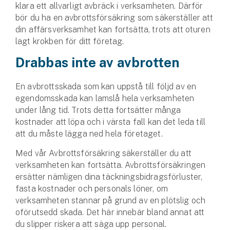
klara ett allvarligt avbräck i verksamheten. Därför
bör du ha en avbrottsförsäkring som säkerställer att
Husvagnsförsäkring
din affärsverksamhet kan fortsätta, trots att oturen
Motorcykel
lagt krokben för ditt företag.
Mc-försäkring
Drabbas inte av avbrotten
Märkesförsäkringar
En avbrottsskada som kan uppstå till följd av en
Båt
egendomsskada kan lamslå hela verksamheten
under lång tid. Trots detta fortsätter många
kostnader att löpa och i värsta fall kan det leda till
Båtförsäkring
att du måste lägga ned hela företaget.
Märkesförsäkringar
Med vår Avbrottsförsäkring säkerställer du att
verksamheten kan fortsätta. Avbrottsförsäkringen
Vattenskoterförsäkring
ersätter nämligen dina täckningsbidragsförluster,
fasta kostnader och personals löner, om
Sportfiskarna
verksamheten stannar på grund av en plötslig och
Djur
oförutsedd skada. Det här innebär bland annat att
du slipper riskera att säga upp personal.