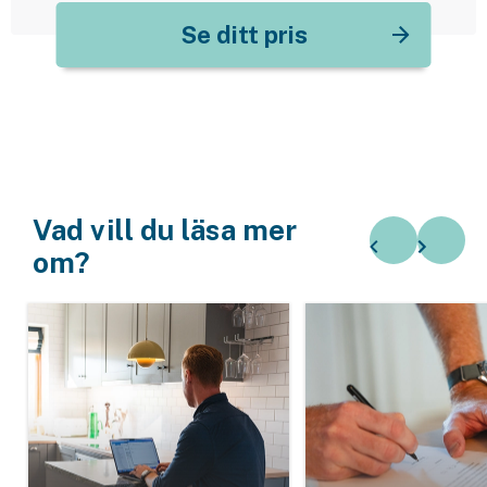
Företag
Se ditt pris
Företagsförsäkring
Bilförsäkring för företag
Släpvagnsförsäkring
Drönarförsäkring
Vad vill du läsa mer
För förmedlare
om?
Gruppförsäkringar
Kommunolycksfall
Försäkring via förmedlare
Se alla försäkringar