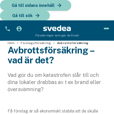
Gå till sidans innehåll
Gå till sök
Försäkringar som gör skillnad
Hem
Bil
Företagsförsäkring
Avbrottsförsäkring
Avbrottsförsäkring –
Bilförsäkring
vad är det?
Bilförsäkring för företag
Vad gör du om katastrofen slår till och
Fordon
dina lokaler drabbas av t ex brand eller
Snöskoterförsäkring
översvämning?
ATV-försäkring
Få företag är så ekonomiskt stabila att de skulle
Släpvagnsförsäkring