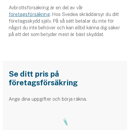
Hundförsäkring
Avbrottsförsäkring är en del av vår
företagsförsäkring
. Hos Svedea skräddarsyr du ditt
Jakthundsförsäkring
företagsskydd själv. På så sätt betalar du inte för
något du inte behöver och kan alltid känna dig säker
Kattförsäkring
på att det som betyder mest är bäst skyddat.
Djurförsäkring
Hem & hus
Hemförsäkring
Se ditt pris på
företagsförsäkring
Villaförsäkring
Bostadsrättsförsäkring
Ange dina uppgifter och börja räkna.
Hyresrättsförsäkring
Fritidshusförsäkring