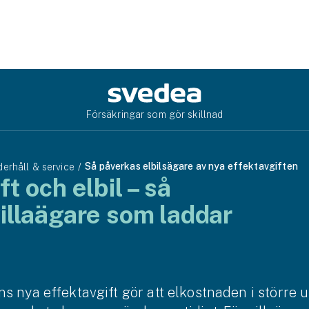
Försäkringar som gör skillnad
Så påverkas elbilsägare av nya effektavgiften
erhåll & service
t och elbil – så
illaägare som laddar
s nya effekt­avgift gör att el­kostnaden i större 