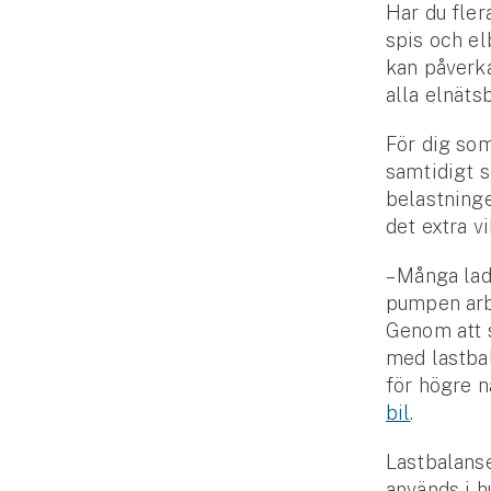
Har du fler
Fritidshusförsäkring
spis och el
Företag
kan påverka
alla elnäts
Företagsförsäkring
För dig som
Bilförsäkring för företag
samtidigt s
belastninge
Släpvagnsförsäkring
det extra vi
Drönarförsäkring
– Många la
För förmedlare
pumpen arbe
Genom att s
Gruppförsäkringar
med last­ba
för högre n
Kommunolycksfall
bil
.
Försäkring via förmedlare
Last­balans
används i h