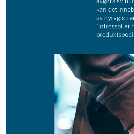
avgörs av hur
Släpvagnsförsäkring
kan det inne
av ny­registre
Husvagnsförsäkring
“Intresset är
Motorcykel
produkt­speci
Mc-försäkring
Märkesförsäkringar
Båt
Båtförsäkring
Märkesförsäkringar
Vattenskoterförsäkring
Sportfiskarna