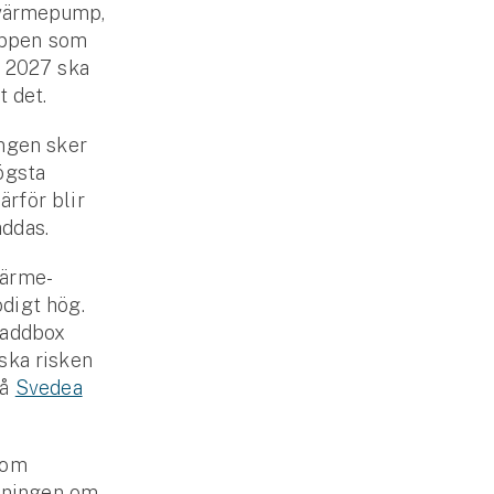
 värme­pump,
toppen som
i 2027 ska
t det.
ingen sker
ögsta
rför blir
addas.
värme­
digt hög.
laddbox
ska risken
på
Svedea
som
ddningen om