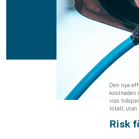
Djur
Hundförsäkring
Jakthundsförsäkring
Kattförsäkring
Djurförsäkring
Hem & hus
Den nya eff
Hemförsäkring
kostnaden i
Villaförsäkring
viss tids­p
totalt, uta
Bostadsrättsförsäkring
Risk f
Hyresrättsförsäkring