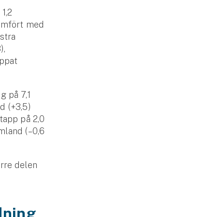
 1,2
jämfört med
stra
),
appat
g på 7,1
d (+3,5)
tapp på 2,0
m­land (–0,6
örre delen
ddning