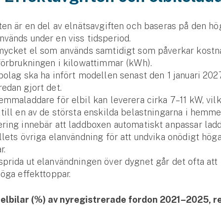
ften är en del av elnäts­avgiften och baseras på den hö
vänds under en viss tids­period.
 mycket el som används samtidigt som påverkar kostna
förbrukningen i kilowattimmar (kWh).
­bolag ska ha infört modellen senast den 1 januari 202
edan gjort det.
emma­laddare för elbil kan leverera cirka 7–11 kW, vil
till en av de största enskilda belastningarna i hemme
ring innebär att laddboxen automatiskt anpassar lad
llets övriga elanvändning för att undvika onödigt hög
r.
prida ut el­användningen över dygnet går det ofta att
öga effekt­toppar.
 elbilar (%) av nyregistrerade fordon 2021–2025, re