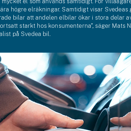
 mycket el som används samtidigt. För villa­ägar
bära högre el­räkningar. Samtidigt visar Svedea
rade bilar att andelen elbilar ökar i stora delar a
 fortsatt starkt hos konsumenterna”, säger Mats 
alist på Svedea bil.