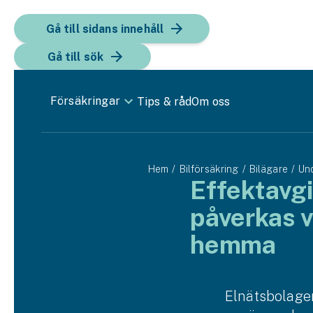
Gå till sidans innehåll
Gå till sök
Försäkringar
Tips & råd
Om oss
Bil
Hem
Bilförsäkring
Bilägare
Und
Bilförsäkring
Effektavgif
påverkas v
Bilförsäkring för företag
Fordon
hemma
Snöskoterförsäkring
Elnäts­bolagen
ATV-försäkring