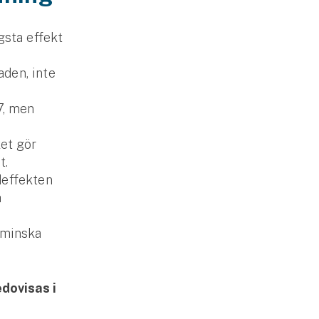
gsta effekt
den, inte
7, men
ket gör
t.
deffekten
a
 minska
dovisas i