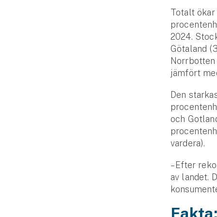
Totalt ökar
procent­enh
2024. Stock
Götaland (3
Norrbotten 
jämfört me
Den starkas
procent­enh
och Gotland
procent­enh
vardera).
– Efter rek
av landet. D
konsumente
Fakta: