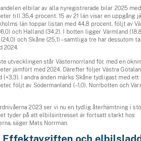
 andelen elbilar av alla ny­registrerade bilar 2025 med
eter till 35,4 procent. 15 av 21 län visar en uppgång 
holms län toppar listan med 44,8 procent, följt av Vä
6,0) och Halland (34,2). I botten ligger Värmland (18,8
(24,0) och Skåne (25,1) – samtliga tre har dessutom t
d 2024.
te utvecklingen står Väster­norrland för, med en öknin
eter jämfört med 2024. Därefter följer Västra Götalan
 (+3,3). I andra änden märks Skåne tydligast med ett 
eter, följt av Söderman­land (–1,0), Norr­botten och Vär
ord­nivåerna 2023 ser vi nu en tydlig åter­hämtning i st
et tyder på att elbils­intresset är fortsatt starkt hos
rna, säger Mats Norrman.
 Effekt­avgiften och elbils­la