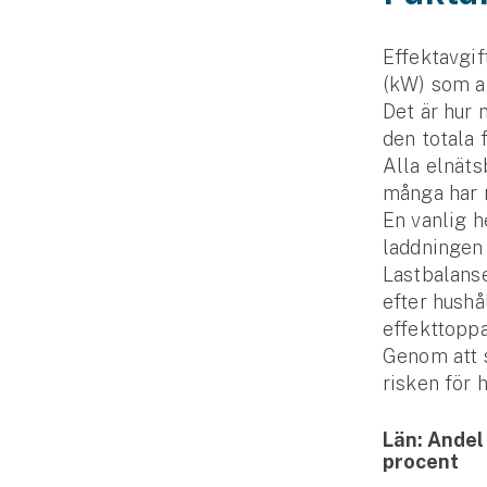
Effekt­avgi
(kW) som an
Det är hur
den totala 
Alla elnäts
många har r
En vanlig h
laddningen 
Lastbalanse
efter hushå
effekttoppa
Genom att s
risken för h
Län: Andel
procent