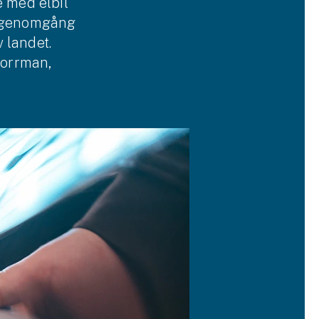
e med elbil
s genomgång
v landet.
Norrman,