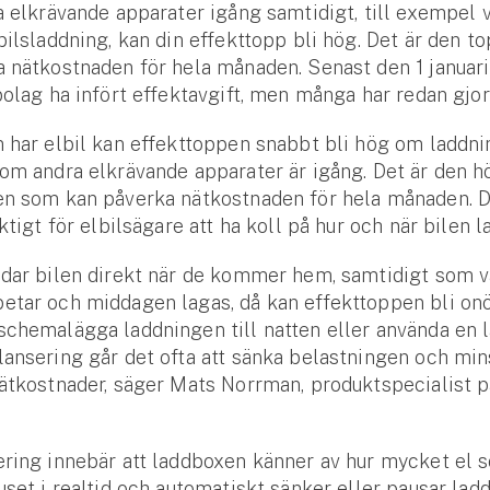
a el­krävande apparater igång samtidigt, till exempel
bils­laddning, kan din effekt­topp bli hög. Det är den 
 nät­kostnaden för hela månaden. Senast den 1 januar
­bolag ha infört effekt­avgift, men många har redan gjor
 har elbil kan effekt­toppen snabbt bli hög om laddn
om andra el­krävande apparater är igång. Det är den h
n som kan påverka nät­kostnaden för hela månaden. Dä
ktigt för elbilsägare att ha koll på hur och när bilen l
ddar bilen direkt när de kommer hem, samtidigt som 
tar och middagen lagas, då kan effekt­toppen bli onö
chema­lägga laddningen till natten eller använda en 
lansering går det ofta att sänka belastningen och min
ät­kostnader, säger Mats Norrman, produkt­specialist 
ering innebär att ladd­boxen känner av hur mycket el 
Se alla försäkringar
uset i realtid och automatiskt sänker eller pausar la