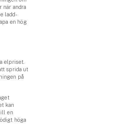
r när andra
e ladd­
skapa en hög
 el­priset.
tt sprida ut
tningen på
laget
et kan
ill en
nödigt höga