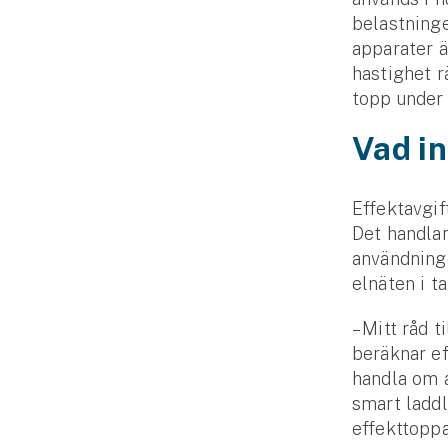
belastninge
apparater ä
hastighet r
topp under 
Vad in
Effekt­avgif
Det handlar
användninge
el­näten i t
– Mitt råd t
beräknar ef
handla om a
smart ladd­
effekt­topp