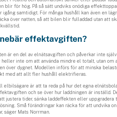
n blir för hög. På så sätt undviks onödiga effekt­toppa
r igång samtidigt. För många hushåll kan även en lägr
äcka över natten, så att bilen blir fulladdad utan att 
kvällstid.
nebär effektavgiften?
ten är en del av elnäts­avgiften och påverkar inte själva
 heller inte om att använda mindre el totalt, utan om a
n över dygnet. Modellen införs för att minska belas
akt med att allt fler hushåll elektrifieras.
ill elbils­ägare är att ta reda på hur det egna elnäts­bo
fekt­avgiften och se över hur laddningen är inställd. D
tt justera tider, sänka ladd­effekten eller uppgradera t
lösning. Små förändringar kan räcka för att undvika o
ar, säger Mats Norrman.