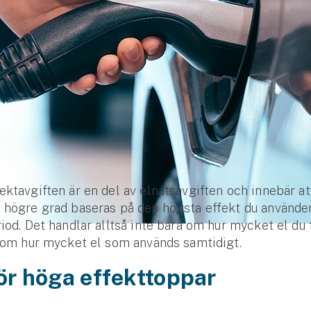
ekt­avgiften är en del av elnäts­avgiften och innebär at
 högre grad baseras på den högsta effekt du använde
eriod. Det handlar alltså inte bara om hur mycket el du
n om hur mycket el som används samtidigt.
ör höga effekttoppar