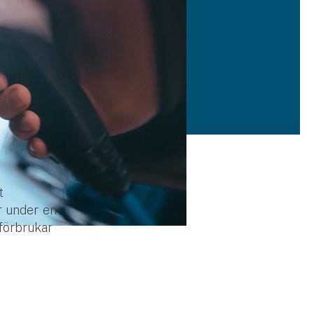
t
r under en
 förbrukar