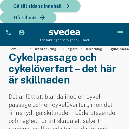
Gå till sidans innehåll
Gå till sök
Försäkringar som gör skillnad
Bil
Hem
...
Bilförsäkring
Bilägare
Bilkörning
Cykelpass
Cykelpassage och
Bilförsäkring
cykelöverfart – det här
är skillnaden
Bilförsäkring för företag
Fordon
Det är lätt att blanda ihop en cykel­
Snöskoterförsäkring
passage och en cykelöverfart, men det
finns tydliga skillnader i både utseende
ATV-försäkring
och regler. För att skapa ett säkert
Släpvagnsförsäkring