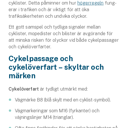
Företag
cyklister. Detta påminner om hur
högerregeln
fung­
erar i trafiken och är viktigt för att öka
Företagsförsäkring
trafiksäkerheten och undvika olyckor.
Ett gott samspel och tydliga signaler mellan
Bilförsäkring för företag
cyklister, mopedister och bilister är av­görande för
att minska risken för olyckor vid både cykelpassager
Släpvagnsförsäkring
och cykelöverfarter.
Cykelpassage och
Drönarförsäkring
För förmedlare
cykelöverfart – skyltar och
märken
Gruppförsäkringar
Cykelöverfart
är tydligt utmärkt med:
Kommunolycksfall
Vägmärke B8 (blå skylt med en cyklist-symbol).
Försäkring via förmedlare
Vägmarkeringar som M16 (fyrkanter) och
Se alla försäkringar
väjningslinjer M14 (trianglar).