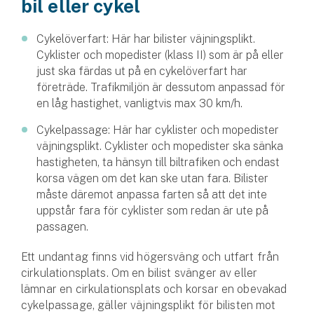
bil eller cykel
Hundförsäkring
Cykelöverfart: Här har bilister väjnings­plikt.
Jakthundsförsäkring
Cyklister och mopedister (klass II) som är på eller
just ska färdas ut på en cykelöverfart har
Kattförsäkring
företräde. Trafikmiljön är dessutom anpassad för
en låg hastig­het, vanligtvis max 30 km/h.
Djurförsäkring
Hem & hus
Cykelpassage: Här har cyklister och mopedister
väjningsplikt. Cyklister och mopedister ska sänka
hastigheten, ta hänsyn till biltrafiken och endast
Hemförsäkring
korsa vägen om det kan ske utan fara. Bilister
måste däremot anpassa farten så att det inte
Villaförsäkring
uppstår fara för cyklister som redan är ute på
passagen.
Bostadsrättsförsäkring
Ett undantag finns vid högersväng och utfart från
Hyresrättsförsäkring
cirkulationsplats. Om en bilist svänger av eller
lämnar en cirkulationsplats och korsar en obevakad
Fritidshusförsäkring
cykelpassage, gäller väjningsplikt för bilisten mot