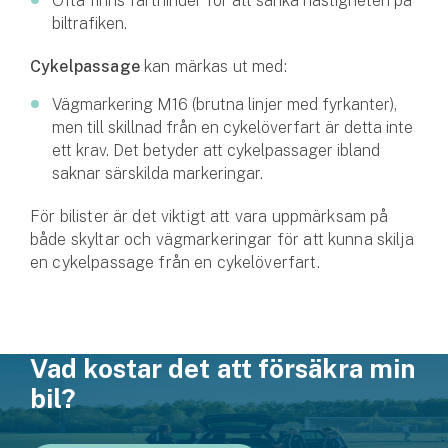
Ofta finns farthinder för att sänka hastig­heten på
biltrafiken.
Cykelpassage
kan märkas ut med:
Vägmarkering M16 (brutna linjer med fyrkanter),
men till skillnad från en cykelöverfart är detta inte
ett krav. Det betyder att cykelpassager ibland
saknar särskilda markeringar.
För bilister är det viktigt att vara uppmärk­sam på
både skyltar och vägmarkeringar för att kunna skilja
en cykelpassage från en cykelöverfart.
Vad kostar det att försäkra min
bil?