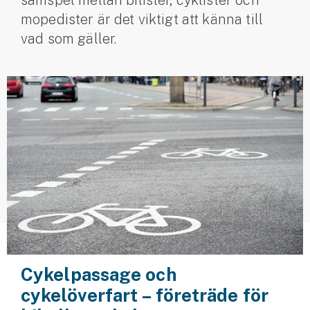
samspel mellan bilister, cyklister och
mopedister är det viktigt att känna till
Husvagnsförsäkring
vad som gäller.
Motorcykel
Mc-försäkring
Märkesförsäkringar
Båt
Båtförsäkring
Märkesförsäkringar
Vattenskoterförsäkring
Sportfiskarna
Cykelpassage och
Djur
cykelöverfart – företräde för