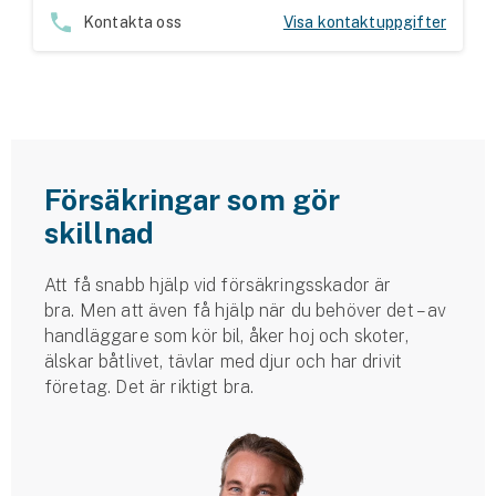
Hundförsäkring
Kontakta oss
Visa kontaktuppgifter
Jakthundsförsäkring
Kattförsäkring
Djurförsäkring
Försäkringar som gör
Hem & hus
skillnad
Hemförsäkring
Att få snabb hjälp vid försäkringsskador är
bra. Men att även få hjälp när du behöver det – av
Villaförsäkring
handläggare som kör bil, åker hoj och skoter,
älskar båtlivet, tävlar med djur och har drivit
Bostadsrättsförsäkring
företag. Det är riktigt bra.
Hyresrättsförsäkring
Fritidshusförsäkring