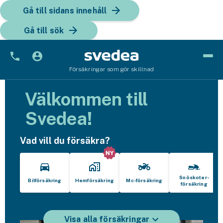
Gå till sidans innehåll
Gå till sök
Försäkringar som gör skillnad
Bil
Välkommen till
Bilförsäkring
Svedea!
Bilförsäkring för företag
Vad vill du försäkra?
Fordon
Snöskoterförsäkring
Snöskoter­
Bilförsäkring
Hemförsäkring
Mc-försäkring
försäkring
ATV-försäkring
Släpvagnsförsäkring
Visa alla försäkringar