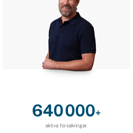
Företag
Företagsförsäkring
Bilförsäkring för företag
Släpvagnsförsäkring
Drönarförsäkring
För förmedlare
Gruppförsäkringar
Kommunolycksfall
640 000
+
Försäkring via förmedlare
Se alla försäkringar
aktiva försäkringar.