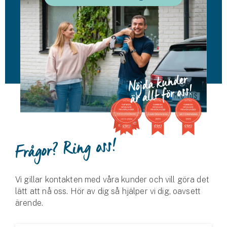
Husvagnsförsäkring
Motorcykel
Mc-försäkring
Märkesförsäkringar
Båt
Båtförsäkring
Frågor? Ring oss!
Märkesförsäkringar
Vattenskoterförsäkring
Vi gillar kontakten med våra kunder och vill göra det
lätt att nå oss. Hör av dig så hjälper vi dig, oavsett
Sportfiskarna
ärende.
Djur