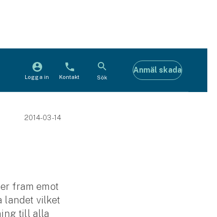
Anmäl skada
Logga in
Kontakt
Sök
2014-03-14
ser fram emot
 landet vilket
ng till alla