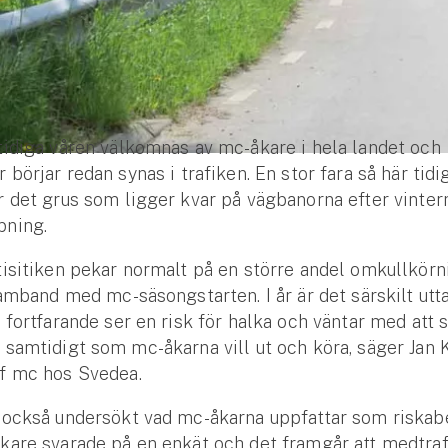
idiga våren välkomnas av mc-åkare i hela landet och
 börjar redan synas i trafiken. En stor fara så här tidi
 det grus som ligger kvar på vägbanorna efter vinter
ning.
isitiken pekar normalt på en större andel omkullkörn
samband med mc-säsongstarten. I år är det särskilt utta
 fortfarande ser en risk för halka och väntar med att 
samtidigt som mc-åkarna vill ut och köra, säger Jan 
f mc hos Svedea.
också undersökt vad mc-åkarna uppfattar som riskabel
kare svarade på en enkät och det framgår att medtraf