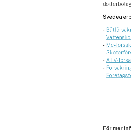
dotterbolag
Svedea erb
-
Båtförsäk
-
Vattensko
-
Mc-försäk
-
Skoterför
-
ATV-försä
-
Försäkrin
-
Företagsf
För mer in