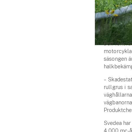
Djur
Hundförsäkring
Jakthundsförsäkring
Den rekordt
Kattförsäkring
motorcyklar
Djurförsäkring
säsongen är
Hem & hus
halkbekämp
– Skadestat
Hemförsäkring
rullgrus i 
väghållarna
Villaförsäkring
vägbanorna 
Bostadsrättsförsäkring
Produktche
Svedea har 
Hyresrättsförsäkring
4 000 mc-å