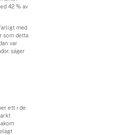
 med 42 % av
farligt med
år som detta
dan var
dor, säger
er ett i de
arkt
 Bakom
elägt