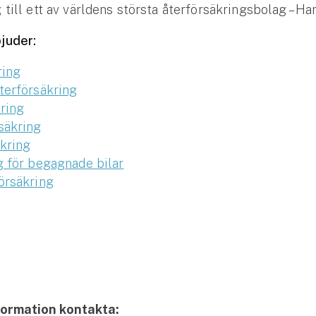
 till ett av världens största återförsäkringsbolag – Ha
juder:
ring
terförsäkring
ring
säkring
kring
g för begagnade bilar
örsäkring
formation kontakta: