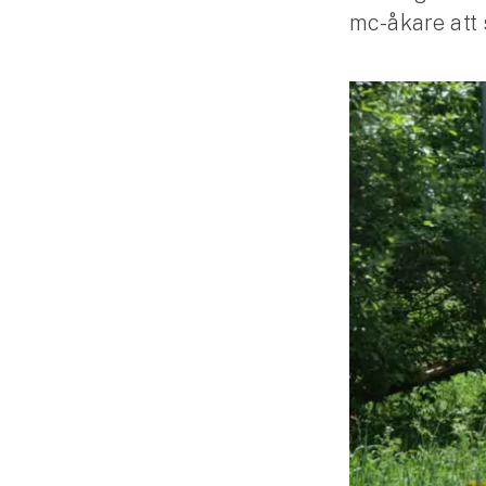
mc-åkare att
Släpvagnsförsäkring
Husvagnsförsäkring
Motorcykel
Mc-försäkring
Märkesförsäkringar
Båt
Båtförsäkring
Märkesförsäkringar
Vattenskoterförsäkring
Sportfiskarna