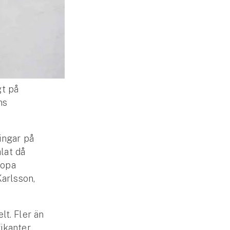
gt på
ns
ingar på
lat då
sopa
Karlsson,
t. Fler än
ikanter