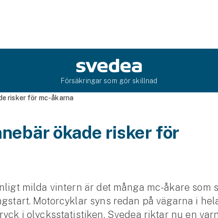
Försäkringar som gör skillnad
de risker för mc-åkarna
innebär ökade risker för
a
nligt milda vintern är det många mc-åkare som 
ngstart. Motorcyklar syns redan på vägarna i hela
yck i olycksstatistiken. Svedea riktar nu en varni