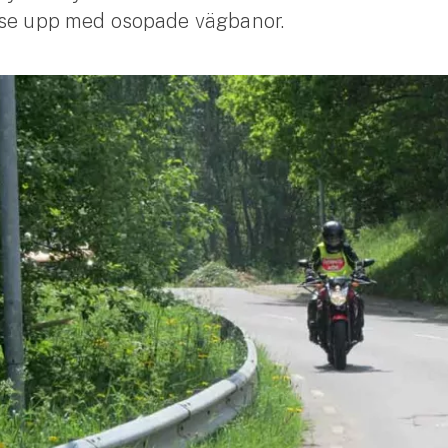
 se upp med osopade vägbanor.