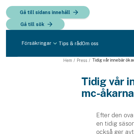
Gå till sidans innehåll
Gå till sök
Försäkringar
Tips & råd
Om oss
Bil
Tidig vår innebär öka
Hem
Press
Bilförsäkring
Tidig vår 
mc-åkarn
Bilförsäkring för företag
Fordon
Snöskoterförsäkring
Efter den ova
en tidig säso
ATV-försäkring
också ger avtr