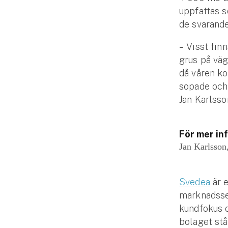
uppfattas s
Fritidshusförsäkring
de svarand
Företag
– Visst fin
Företagsförsäkring
grus på väg
då våren ko
Bilförsäkring för företag
sopade och 
Jan Karlsso
Släpvagnsförsäkring
Drönarförsäkring
För mer in
För förmedlare
Jan Karlsson
Gruppförsäkringar
Svedea
är e
Kommunolycksfall
marknadsse
kundfokus o
Försäkring via förmedlare
bolaget stå