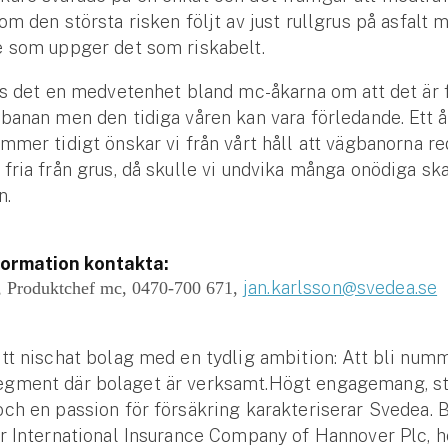
om den största risken följt av just rullgrus på asfalt
e som uppger det som riskabelt.
ns det en medvetenhet bland mc-åkarna om att det är 
banan men den tidiga våren kan vara förledande. Ett 
mmer tidigt önskar vi från vårt håll att vägbanorna re
fria från grus, då skulle vi undvika många onödiga ska
n.
formation kontakta:
jan.karlsson@svedea.se
, Produktchef mc, 0470-700 671,
tt nischat bolag med en tydlig ambition: Att bli numm
gment där bolaget är verksamt.Högt engagemang, st
ch en passion för försäkring karakteriserar Svedea.
r International Insurance Company of Hannover Plc, h
Se alla försäkringar