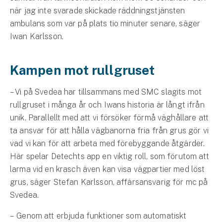
Företag
när jag inte svarade skickade räddningstjänsten
ambulans som var på plats tio minuter senare, säger
Företagsförsäkring
Iwan Karlsson.
Bilförsäkring för företag
Kampen mot rullgruset
Släpvagnsförsäkring
– Vi på Svedea har tillsammans med SMC slagits mot
Drönarförsäkring
rullgruset i många år och Iwans historia är långt ifrån
För förmedlare
unik. Parallellt med att vi försöker förmå väghållare att
ta ansvar för att hålla vägbanorna fria från grus gör vi
Gruppförsäkringar
vad vi kan för att arbeta med förebyggande åtgärder.
Här spelar Detechts app en viktig roll, som förutom att
Kommunolycksfall
larma vid en krasch även kan visa vägpartier med löst
grus, säger Stefan Karlsson, affärsansvarig för mc på
Försäkring via förmedlare
Svedea.
Se alla försäkringar
– Genom att erbjuda funktioner som automatiskt