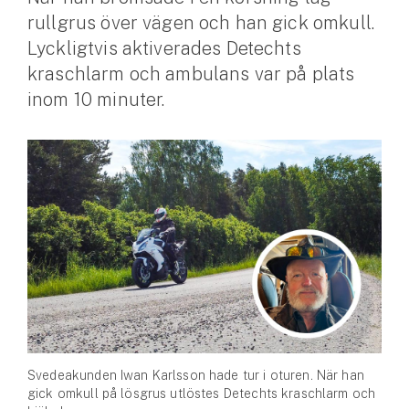
rullgrus över vägen och han gick omkull.
Husvagnsförsäkring
Lyckligtvis aktiverades Detechts
Motorcykel
kraschlarm och ambulans var på plats
inom 10 minuter.
Mc-försäkring
Märkesförsäkringar
Båt
Båtförsäkring
Märkesförsäkringar
Vattenskoterförsäkring
Sportfiskarna
Djur
Svedeakunden Iwan Karlsson hade tur i oturen. När han
gick omkull på lösgrus utlöstes Detechts kraschlarm och