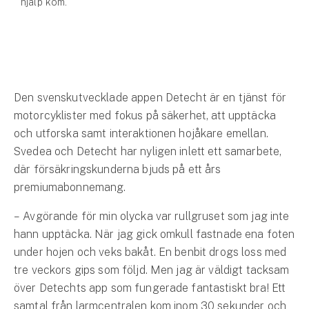
hjälp kom.
Hundförsäkring
Jakthundsförsäkring
Kattförsäkring
Den svenskutvecklade appen Detecht är en tjänst för
Djurförsäkring
motorcyklister med fokus på säkerhet, att upptäcka
Hem & hus
och utforska samt interaktionen hojåkare emellan.
Svedea och Detecht har nyligen inlett ett samarbete,
Hemförsäkring
där försäkringskunderna bjuds på ett års
premiumabonnemang.
Villaförsäkring
– Avgörande för min olycka var rullgruset som jag inte
Bostadsrättsförsäkring
hann upptäcka. När jag gick omkull fastnade ena foten
under hojen och veks bakåt. En benbit drogs loss med
Hyresrättsförsäkring
tre veckors gips som följd. Men jag är väldigt tacksam
över Detechts app som fungerade fantastiskt bra! Ett
Fritidshusförsäkring
samtal från larmcentralen kom inom 30 sekunder och