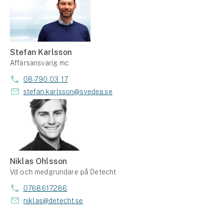
Stefan Karlsson
Affärsansvarig mc
08-790 03 17
stefan.karlsson@svedea.se
Niklas Ohlsson
Vd och medgrundare på Detecht
0768617286
niklas@detecht.se