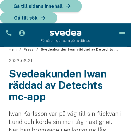
Gå till sidans innehåll
Gå till sök
Försäkringar som gör skillnad
Hem
Bil
Press
Svedeakunden Iwan räddad av Detechts mc-app
2023-06-21
Bilförsäkring
Svedeakunden Iwan
Bilförsäkring för företag
räddad av Detechts
Fordon
mc-app
Snöskoterförsäkring
Iwan Karlsson var på väg till sin flickvän i
ATV-försäkring
Lund och körde sin mc i låg hastighet.
Släpvagnsförsäkring
När han bromsade i en korsning låg