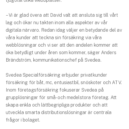
tjugotal olika webbplatser.
Hundförsäkring
– Vi är glad övera att David valt att ansluta sig till vårt
Jakthundsförsäkring
lag och ökar nu takten inom alla aspekter av vår
digitala närvaro. Redan idag väljer en betydande del av
Kattförsäkring
våra kunder att teckna sin försäkring via våra
webblösningar och vi ser att den andelen kommer att
Djurförsäkring
öka betydligt under åren som kommer, säger Anders
Hem & hus
Brändström, kommunikationschef på Svedea.
Hemförsäkring
Svedea Specialförsäkring erbjuder privatkunder
Villaförsäkring
försäkring för båt, mc, entusiastbil, snöskoter och ATV.
Inom företagsförsäkring fokuserar Svedea på
Bostadsrättsförsäkring
grupplösningar för små- och medelstora företag. Att
skapa enkla och lättbegripliga produkter och att
Hyresrättsförsäkring
utveckla smarta distributionslösningar är centrala
frågor i bolaget.
Fritidshusförsäkring