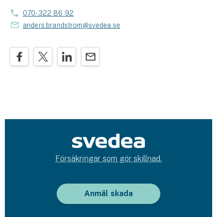
070-322 86 92
anders.brandstrom@svedea.se
Försäkringar som gör skillnad.
Anmäl skada