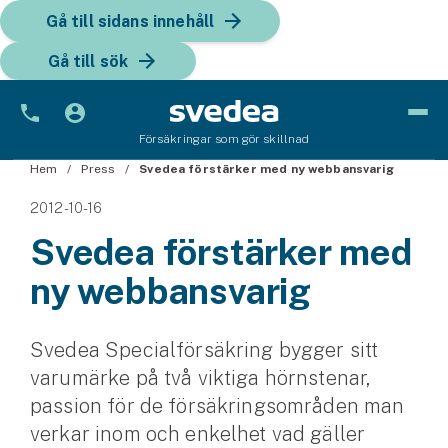
Gå till sidans innehåll
Gå till sök
Försäkringar som gör skillnad
Hem
Bil
Press
Svedea förstärker med ny webbansvarig
2012-10-16
Bilförsäkring
Svedea förstärker med
Bilförsäkring för företag
ny webbansvarig
Fordon
Snöskoterförsäkring
Svedea Specialförsäkring bygger sitt
varumärke på två viktiga hörnstenar,
ATV-försäkring
passion för de försäkringsområden man
verkar inom och enkelhet vad gäller
Släpvagnsförsäkring