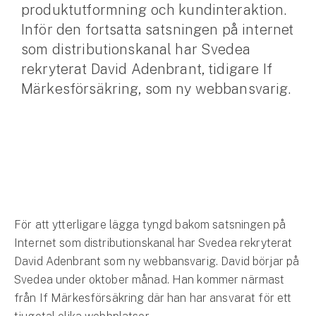
produktutformning och kundinteraktion.
Inför den fortsatta satsningen på internet
Husvagnsförsäkring
som distributionskanal har Svedea
Motorcykel
rekryterat David Adenbrant, tidigare If
Mc-försäkring
Märkesförsäkring, som ny webbansvarig.
Märkesförsäkringar
Båt
Båtförsäkring
Märkesförsäkringar
För att ytterligare lägga tyngd bakom satsningen på
Vattenskoterförsäkring
Internet som distributionskanal har Svedea rekryterat
David Adenbrant som ny webbansvarig. David börjar på
Sportfiskarna
Svedea under oktober månad. Han kommer närmast
Djur
från If Märkesförsäkring där han har ansvarat för ett