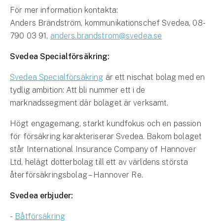
Företag
För mer information kontakta:
Anders Brändström, kommunikationschef Svedea, 08-
Företagsförsäkring
790 03 91,
anders.brandstrom@svedea.se
Bilförsäkring för företag
Svedea Specialförsäkring:
Släpvagnsförsäkring
Svedea Specialförsäkring
är ett nischat bolag med en
tydlig ambition: Att bli nummer ett i de
Drönarförsäkring
marknadssegment där bolaget är verksamt.
För förmedlare
Högt engagemang, starkt kundfokus och en passion
Gruppförsäkringar
för försäkring karakteriserar Svedea. Bakom bolaget
står International Insurance Company of Hannover
Kommunolycksfall
Ltd, helägt dotterbolag till ett av världens största
återförsäkringsbolag – Hannover Re.
Försäkring via förmedlare
Svedea erbjuder:
Se alla försäkringar
-
Båtförsäkring