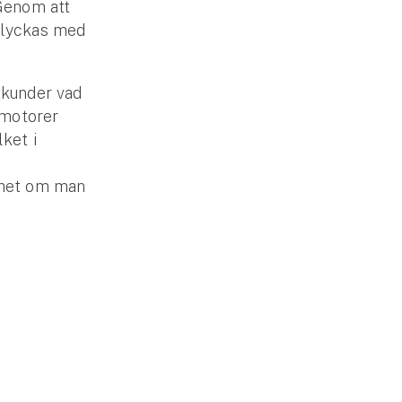
 Genom att
 lyckas med
tkunder vad
 motorer
ket i
erhet om man