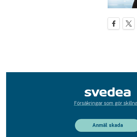
Försäkringar som gör skillna
Anmäl skada