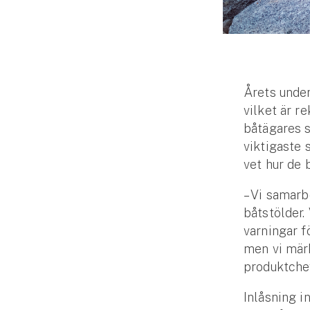
Djur
Hundförsäkring
Jakthundsförsäkring
Årets under
Kattförsäkring
vilket är r
båtägares s
Djurförsäkring
viktigaste 
Hem & hus
vet hur de 
Hemförsäkring
– Vi samar
båtstölder.
Villaförsäkring
varningar f
men vi märk
Bostadsrättsförsäkring
produktchef
Hyresrättsförsäkring
Inlåsning i