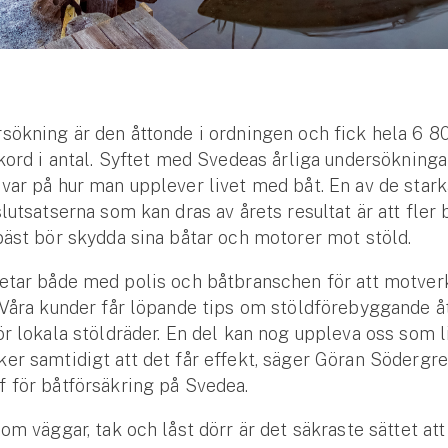
sökning är den åttonde i ordningen och fick hela 6 80
ekord i antal. Syftet med Svedeas årliga undersökningar
var på hur man upplever livet med båt. En av de star
slutsatserna som kan dras av årets resultat är att fler
bäst bör skydda sina båtar och motorer mot stöld.
betar både med polis och båtbranschen för att motver
 Våra kunder får löpande tips om stöldförebyggande å
ör lokala stöldräder. En del kan nog uppleva oss som li
er samtidigt att det får effekt, säger Göran Södergre
 för båtförsäkring på Svedea.
nom väggar, tak och låst dörr är det säkraste sättet att