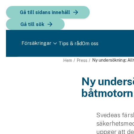
Gå till sidans innehåll
Gå till sök
Försäkringar
Tips & råd
Om oss
Bil
Ny undersökning: Allt
Hem
Press
Bilförsäkring
Ny undersök
båtmotorn 
Bilförsäkring för företag
Fordon
Snöskoterförsäkring
Svedeas färs
säkerhetsmed
ATV-försäkring
uppger att de