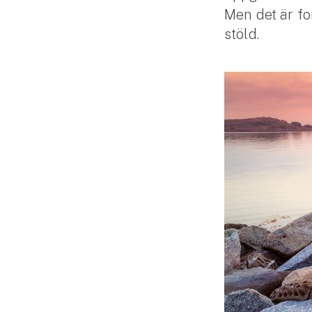
Men det är f
Släpvagnsförsäkring
stöld.
Husvagnsförsäkring
Motorcykel
Mc-försäkring
Märkesförsäkringar
Båt
Båtförsäkring
Märkesförsäkringar
Vattenskoterförsäkring
Sportfiskarna