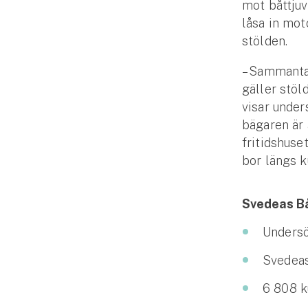
mot båttjuv
Fritidshusförsäkring
låsa in mo
Företag
stölden.
Företagsförsäkring
– Sammantag
gäller stöl
Bilförsäkring för företag
visar under
bägaren är
Släpvagnsförsäkring
fritidshuset
bor längs k
Drönarförsäkring
För förmedlare
Svedeas Bå
Gruppförsäkringar
Undersö
Kommunolycksfall
Svedeas
6 808 k
Försäkring via förmedlare