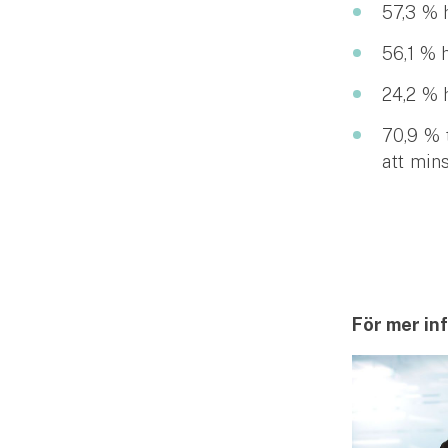
57,3 % 
56,1 % 
24,2 % 
70,9 % 
att min
För mer in