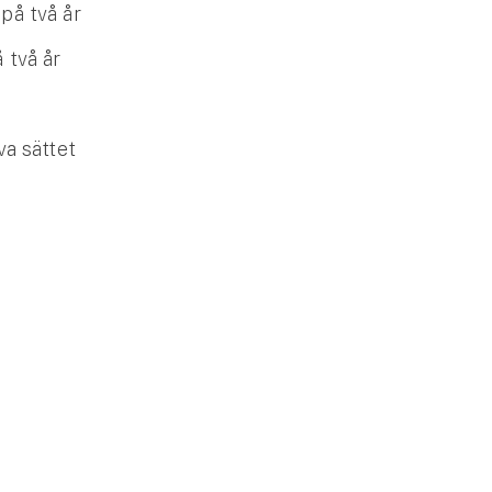
på två år
 två år
va sättet