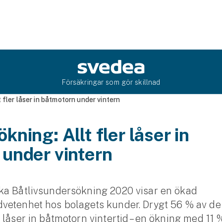
Försäkringar som gör skillnad
 fler låser in båtmotorn under vintern
ning: Allt fler låser in
under vintern
ka Båtlivsundersökning 2020 visar en ökad
vetenhet hos bolagets kunder. Drygt 56 % av de
 låser in båtmotorn vintertid – en ökning med 11 %