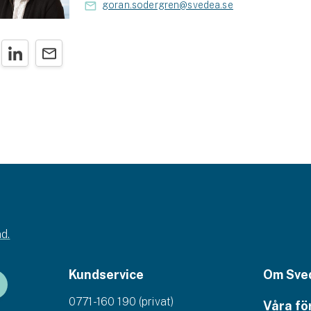
goran.sodergren@svedea.se
d.
Kundservice
Om Sve
0771-160 190 (privat)
Våra fö