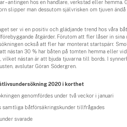
ar – antingen hos en handlare, verkstad eller hemma.
torn slipper man dessutom självrisken om tjuven ändå
et ser vi en positiv och glädjande trend hos våra bå
dförebyggande åtgärder. Förutom att fler låser in sina
sökningen också att fler har monterat startspärr. Smol
 att nästan 30 % har båten på tomten hemma eller vid
, vilket nästan är att bjuda tjuvarna till bords. I synn
usten, avslutar Göran Södergren.
tlivsundersökning 2020 i korthet
kningen genomfördes under två veckor i januari
 samtliga båtförsäkringskunder tillfrågades
under svarade
Se alla försäkringar