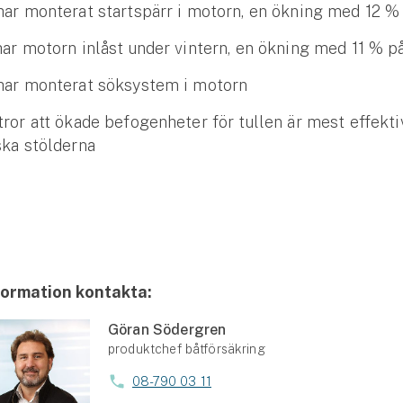
har monterat startspärr i motorn, en ökning med 12 % 
har motorn inlåst under vintern, en ökning med 11 % på
har monterat söksystem i motorn
tror att ökade befogenheter för tullen är mest effekti
ska stölderna
formation kontakta:
Göran Södergren
produktchef båtförsäkring
08-790 03 11