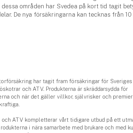
 dessa områden har Svedea på kort tid tagit be
lar. De nya försäkringarna kan tecknas från 10
rförsäkring har tagit fram försäkringar för Sverige
öskotrar och ATV. Produkterna är skräddarsydda för
rna och när det gäller villkor, självrisker och premi
kraftiga.
 och ATV kompletterar vårt tidigare utbud på ett utmä
produkterna i nära samarbete med brukare och med 