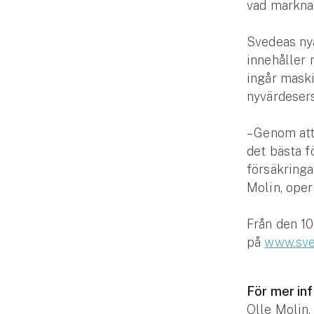
Djur
vad markna
Hundförsäkring
Svedeas ny
innehåller
Jakthundsförsäkring
ingår maski
nyvärdesers
Kattförsäkring
– Genom att
Djurförsäkring
det bästa f
Hem & hus
försäkringa
Molin, oper
Hemförsäkring
Från den 10
Villaförsäkring
på
www.sve
Bostadsrättsförsäkring
För mer in
Hyresrättsförsäkring
Olle Molin,