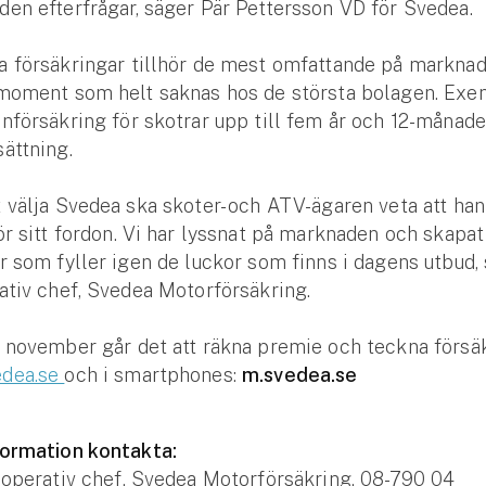
den efterfrågar, säger Pär Pettersson VD för Svedea.
a försäkringar tillhör de mest omfattande på markna
 moment som helt saknas hos de största bolagen. Exe
nförsäkring för skotrar upp till fem år och 12-månade
ättning.
 välja Svedea ska skoter- och ATV-ägaren veta att han 
ör sitt fordon. Vi har lyssnat på marknaden och skapat
r som fyller igen de luckor som finns i dagens utbud,
ativ chef, Svedea Motorförsäkring.
 november går det att räkna premie och teckna försä
dea.se
och i smartphones:
m.svedea.se
formation kontakta:
 operativ chef, Svedea Motorförsäkring, 08-790 04