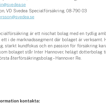
lin@svedea.se
son, VD Svedea Specialförsäkring, 08-790 03
tersson@svedea.se
ialförsäkring är ett nischat bolag med en tydlig ambi
 ett i de marknadssegment där bolaget är verksamt. 
 starkt kundfokus och en passion för försäkring kar
om bolaget står Inter Hannover, helägt dotterbolag til
örsta återförsäkringsbolag – Hannover Re.
formation kontakta:
Se alla försäkringar