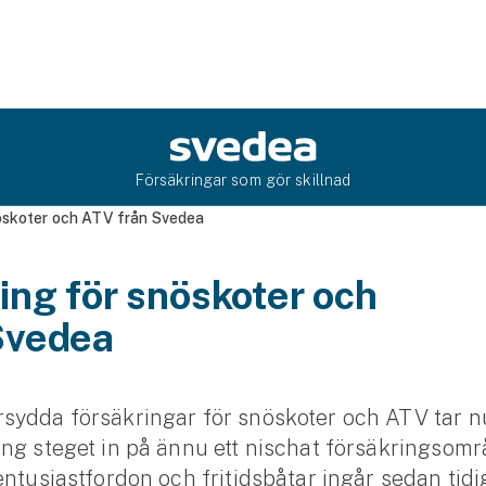
Försäkringar som gör skillnad
öskoter och ATV från Svedea
ing för snöskoter och
Svedea
sydda försäkringar för snöskoter och ATV tar 
ng steget in på ännu ett nischat försäkringsomr
entusiastfordon och fritidsbåtar ingår sedan tidi