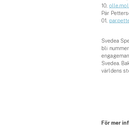
10,
olle.mo
Fritidshusförsäkring
Pär Petter
Företag
01,
par.pet
Företagsförsäkring
Svedea Spec
Bilförsäkring för företag
bli nummer
engagemang,
Släpvagnsförsäkring
Svedea. Bak
världens st
Drönarförsäkring
För förmedlare
Gruppförsäkringar
Kommunolycksfall
Försäkring via förmedlare
För mer in