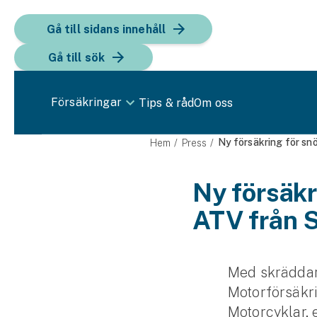
Gå till sidans innehåll
Gå till sök
Försäkringar
Tips & råd
Om oss
Bil
Ny försäkring för sn
Hem
Press
Bilförsäkring
Ny försäkr
ATV från 
Bilförsäkring för företag
Fordon
Snöskoterförsäkring
Med skräddar
Motorförsäkri
ATV-försäkring
Motorcyklar, 