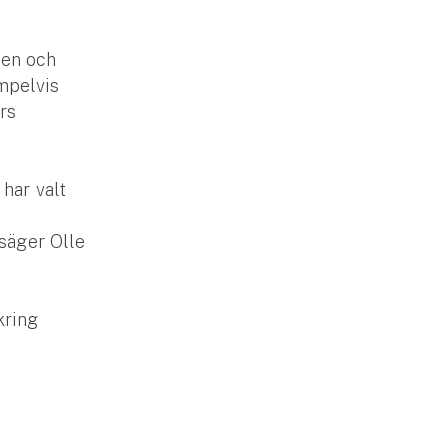
den och
mpelvis
rs
har valt
 säger Olle
kring