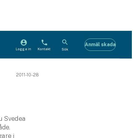
Anmäl skada
Logga in
Kontakt
Sök
2011-10-28
nu Svedea
åde.
gare i