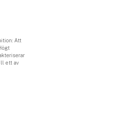
tion: Att
Högt
akteriserar
l ett av