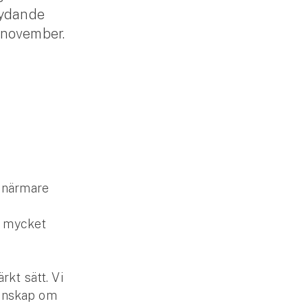
tydande
 november.
s närmare
er mycket
rkt sätt. Vi
kunskap om