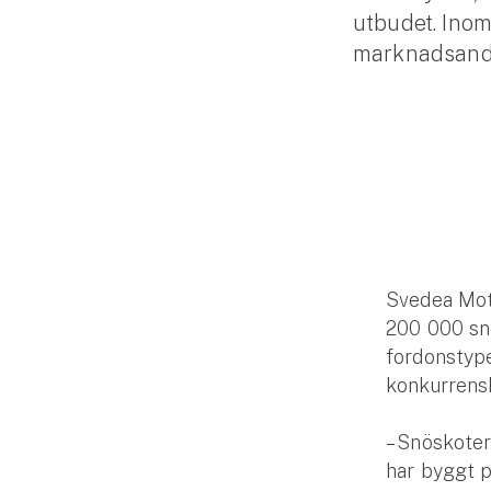
utbudet. Inom
Släpvagnsförsäkring
marknadsande
Husvagnsförsäkring
Motorcykel
Mc-försäkring
Märkesförsäkringar
Båt
Svedea Moto
Båtförsäkring
200 000 sn
fordonstype
Märkesförsäkringar
konkurrens
Vattenskoterförsäkring
– Snöskoter
Sportfiskarna
har byggt 