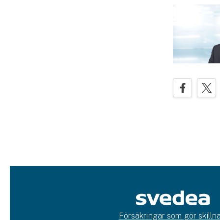
Försäkringar som gör skillna