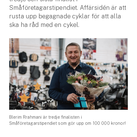
Småföretagarstipendiet. Affärsidén är att
Husvagnsförsäkring
rusta upp begagnade cyklar för att alla
Motorcykel
ska ha råd med en cykel.
Mc-försäkring
Märkesförsäkringar
Båt
Båtförsäkring
Märkesförsäkringar
Vattenskoterförsäkring
Blerim Rrahmani är tredje finalisten i
Sportfiskarna
Småföretagarstipendiet som gör upp om 100 000 kronor!
Djur