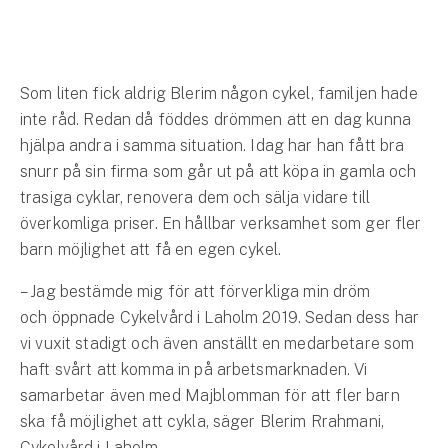
Hundförsäkring
Jakthundsförsäkring
Som liten fick aldrig Blerim någon cykel, familjen hade
Kattförsäkring
inte råd. Redan då föddes drömmen att en dag kunna
hjälpa andra i samma situation. Idag har han fått bra
Djurförsäkring
snurr på sin firma som går ut på att köpa in gamla och
Hem & hus
trasiga cyklar, renovera dem och sälja vidare till
överkomliga priser. En hållbar verksamhet som ger fler
Hemförsäkring
barn möjlighet att få en egen cykel.
Villaförsäkring
– Jag bestämde mig för att förverkliga min dröm
och öppnade Cykelvård i Laholm 2019. Sedan dess har
Bostadsrättsförsäkring
vi vuxit stadigt och även anställt en medarbetare som
haft svårt att komma in på arbetsmarknaden. Vi
Hyresrättsförsäkring
samarbetar även med Majblomman för att fler barn
ska få möjlighet att cykla, säger Blerim Rrahmani,
Fritidshusförsäkring
Cykelvård i Laholm.