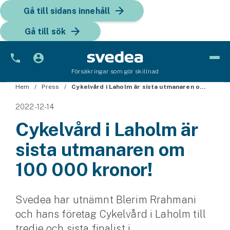
Gå till sidans innehåll
Gå till sök
Försäkringar som gör skillnad
Hem
Bil
Press
Cykelvård i Laholm är sista utmanaren om 100 000 kronor!
2022-12-14
Bilförsäkring
Cykelvård i Laholm är
Bilförsäkring för företag
sista utmanaren om
Fordon
100 000 kronor!
Snöskoterförsäkring
Svedea har utnämnt Blerim Rrahmani
ATV-försäkring
och hans företag Cykelvård i Laholm till
Släpvagnsförsäkring
tredje och sista finalist i