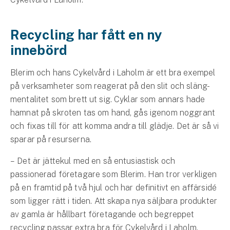
Företag
Företagsförsäkring
Recycling har fått en ny
innebörd
Bilförsäkring för företag
Blerim och hans Cykelvård i Laholm är ett bra exempel
Släpvagnsförsäkring
på verksamheter som reagerat på den slit och släng-
mentalitet som brett ut sig. Cyklar som annars hade
Drönarförsäkring
hamnat på skroten tas om hand, gås igenom noggrant
För förmedlare
och fixas till för att komma andra till glädje. Det är så vi
sparar på resurserna.
Gruppförsäkringar
– Det är jättekul med en så entusiastisk och
Kommunolycksfall
passionerad företagare som Blerim. Han tror verkligen
på en framtid på två hjul och har definitivt en affärsidé
Försäkring via förmedlare
som ligger rätt i tiden. Att skapa nya säljbara produkter
Se alla försäkringar
av gamla är hållbart företagande och begreppet
recycling passar extra bra för Cykelvård i Laholm,