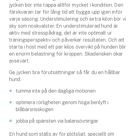
Företag
jycken bör inte tappa alltför mycket i kondition. Den
färskvaran tar för lång tid att bygga upp igen inför
Företagsförsäkring
varje säsong. Understimulering och extra kilon bör vi
sky som noskvalster. En understimulerad hund är
Bilförsäkring för företag
aktiv med stresspådrag, det är inte optimalt ur
träningsperspektiv och påverkar resultaten. Och att
Släpvagnsförsäkring
starta i höst med ett par kilos övervikt på hunden blir
en enorm belastning för kroppen. Skaderisken ökar
avsevärt.
Drönarförsäkring
För förmedlare
Ge jycken bra förutsättningar så får du en hållbar
hund:
Gruppförsäkringar
tumma inte på den dagliga motionen
Kommunolycksfall
optimera rörligheten genom höga benlyft i
blåbärsrisskogen
Försäkring via förmedlare
Se alla försäkringar
jobba på spänsten via balansövningar
En hund som ställs av för plötsligt, speciellt om