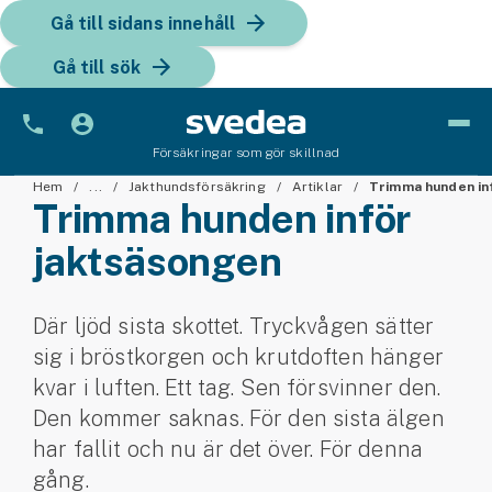
Gå till sidans innehåll
Gå till sök
Försäkringar som gör skillnad
Bil
Hem
...
Jakthundsförsäkring
Artiklar
Trimma hunden in
Trimma hunden inför
Bilförsäkring
jaktsäsongen
Bilförsäkring för företag
Där ljöd sista skottet. Tryckvågen sätter
Fordon
sig i bröstkorgen och krutdoften hänger
Snöskoterförsäkring
kvar i luften. Ett tag. Sen försvinner den.
Den kommer saknas. För den sista älgen
ATV-försäkring
har fallit och nu är det över. För denna
gång.
Släpvagnsförsäkring