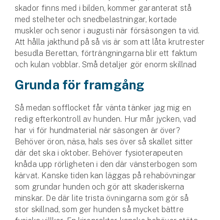
skador finns med i bilden, kommer garanterat stå
med stelheter och snedbelastningar, kortade
muskler och senor i augusti när försäsongen ta vid.
Att hålla jakthund på så vis är som att låta krutrester
besudla Berettan, förträngningarna blir ett faktum
och kulan vobblar. Små detaljer gör enorm skillnad
Grunda för framgång
Så medan sofflocket får vänta tänker jag mig en
redig efterkontroll av hunden. Hur mår jycken, vad
har vi för hundmaterial när säsongen är över?
Behöver öron, näsa, hals ses över så skallet sitter
där det ska i oktober. Behöver fysioterapeuten
knåda upp rörligheten i den där vänsterbogen som
kärvat. Kanske tiden kan läggas på rehabövningar
som grundar hunden och gör att skaderiskerna
minskar. De där lite trista övningarna som gör så
stor skillnad, som ger hunden så mycket bättre