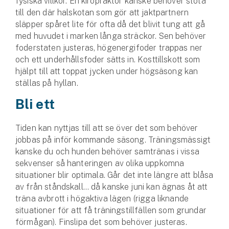
fysiska villkor. En kiropraktor kanske behöver stöta
till den där halskotan som gör att jaktpartnern
släpper spåret lite för ofta då det blivit tung att gå
med huvudet i marken långa sträckor. Sen behöver
foderstaten justeras, högenergifoder trappas ner
och ett underhållsfoder sätts in. Kosttillskott som
hjälpt till att toppat jycken under högsäsong kan
ställas på hyllan.
Bli ett
Tiden kan nyttjas till att se över det som behöver
jobbas på inför kommande säsong. Träningsmässigt
kanske du och hunden behöver samtränas i vissa
sekvenser så hanteringen av olika uppkomna
situationer blir optimala. Går det inte längre att blåsa
av från ståndskall… då kanske juni kan ägnas åt att
träna avbrott i högaktiva lägen (rigga liknande
situationer för att få träningstillfällen som grundar
förmågan). Finslipa det som behöver justeras.