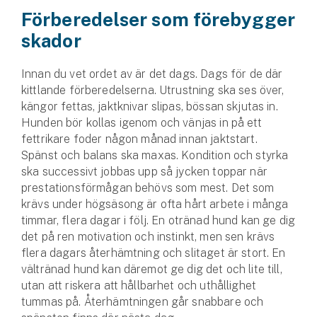
Förberedelser som förebygger
skador
Innan du vet ordet av är det dags. Dags för de där
kittlande förberedelserna. Utrustning ska ses över,
kängor fettas, jaktknivar slipas, bössan skjutas in.
Hunden bör kollas igenom och vänjas in på ett
fettrikare foder någon månad innan jaktstart.
Spänst och balans ska maxas. Kondition och styrka
ska successivt jobbas upp så jycken toppar när
prestationsförmågan behövs som mest. Det som
krävs under högsäsong är ofta hårt arbete i många
timmar, flera dagar i följ. En otränad hund kan ge dig
det på ren motivation och instinkt, men sen krävs
flera dagars återhämtning och slitaget är stort. En
vältränad hund kan däremot ge dig det och lite till,
utan att riskera att hållbarhet och uthållighet
tummas på. Återhämtningen går snabbare och