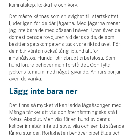
Hundförsäkring
kamratskap, kokkaffe och korv.
Det måste kännas som en evighet till startskottet
Jakthundsförsäkring
ljuder igen för de där jägarna. Med jägarna menar
jag inte bara de med bössan i näven. Utan även de
Kattförsäkring
domesticerade rovdjuren vid deras sida, de som
besitter spetskompetens tack vare riktad avel. För
Djurförsäkring
dem blir väntan också lång, ibland alltför
Hem & hus
innehållslös. Hundar blir abrupt arbetslösa. Som
hundförare behöver man förstå det. Och fylla
Hemförsäkring
jyckens tomrum med något givande. Annars börjar
även de vanka.
Villaförsäkring
Lägg inte bara ner
Bostadsrättsförsäkring
Det finns så mycket vi kan ladda lågsäsongen med.
Många tänker att vila och återhämtning ska stå i
Hyresrättsförsäkring
fokus. Absolut. Men vila för en hund av denna
kaliber innebär inte att sova, vila och sen bli stående
Fritidshusförsäkring
långa stunder. Rörligheten behöver bibehållas och