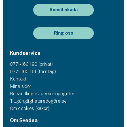
Hundförsäkring
Anmäl skada
Jakthundsförsäkring
Kattförsäkring
Ring oss
Djurförsäkring
Hem & hus
Kundservice
0771-160 190 (privat)
Hemförsäkring
0771-160 161 (företag)
Kontakt
Villaförsäkring
Mina sidor
Bostadsrättsförsäkring
Behandling av personuppgifter
Tillgänglighetsredogörelse
Hyresrättsförsäkring
Om cookies (kakor)
Om Svedea
Fritidshusförsäkring