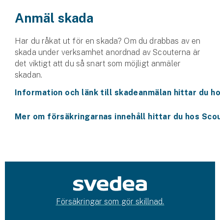
Anmäl skada
Husvagnsförsäkring
Motorcykel
Har du råkat ut för en skada? Om du drabbas av en
skada under verksamhet anordnad av Scouterna är
Mc-försäkring
det viktigt att du så snart som möjligt anmäler
skadan.
Märkesförsäkringar
Information och länk till skadeanmälan hittar du 
Båt
Mer om försäkringarnas innehåll hittar du hos Sco
Båtförsäkring
Märkesförsäkringar
Vattenskoterförsäkring
Sportfiskarna
Försäkringar som gör skillnad.
Djur