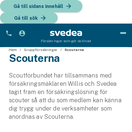
Gå till sidans innehåll
Gå till sök
Försäkringar som gör skillnad
Hem
Bil
Gruppförsäkringar
Scouterna
Scouterna
Bilförsäkring
Scoutförbundet har tillsammans med
Bilförsäkring för företag
försäkringsmäklaren Willis och Svedea
Fordon
tagit fram en försäkringslösning för
scouter så att du som medlem kan känna
Snöskoterförsäkring
dig trygg under de verksamheter som
ATV-försäkring
anordnas av Scouterna.
Släpvagnsförsäkring