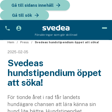
Gå till sidans innehåll
Gå till sök
Försäkringar som gör skillnad
Hem
Bil
Press
Svedeas hundstipendium öppet att söka!
2025-02-05
Bilförsäkring
Svedeas
Bilförsäkring för företag
hundstipendium öppet
Fordon
att söka!
Snöskoterförsäkring
För tionde året i rad får landets
ATV-försäkring
hundägare chansen att lära känna sin
Släpvagnsförsäkring
hund lite bättre. Hundstipendiet