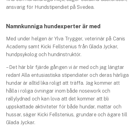
Företag
ansvarig för Hundstipendiet på Svedea.
Företagsförsäkring
Namnkunniga hundexperter är med
Bilförsäkring för företag
Med under helgen är Ylva Trygger, veterinär på Canis
Släpvagnsförsäkring
Academy samt Kicki Fellstenius från Glada Jyckar,
hundpsykolog och hundinstruktör.
Drönarförsäkring
– Det här blir fjärde gången vi är med och jag längtar
För förmedlare
redan! Alla entusiastiska stipendiater och deras härliga
hundar är alltid lika roligt att träffa. Jag kommer att
Gruppförsäkringar
hålla i roliga övningar inom både nosework och
Kommunolycksfall
rallylydnad och kan lova att det kommer att bli
uppskattade aktiviteter för både hundar, mattar och
Försäkring via förmedlare
hussar, säger Kicki Fellstenius, grundare och ägare till
Se alla försäkringar
Glada Jyckar.