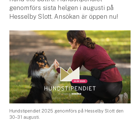
genomförs sista helgen i augusti på
Husvagnsförsäkring
Hesselby Slott. Ansökan är öppen nu!
Motorcykel
Mc-försäkring
Märkesförsäkringar
Båt
Båtförsäkring
Märkesförsäkringar
Vattenskoterförsäkring
Hundstipendiet 2025 genomförs på Hesselby Slott den
30–31 augusti.
Sportfiskarna
Djur