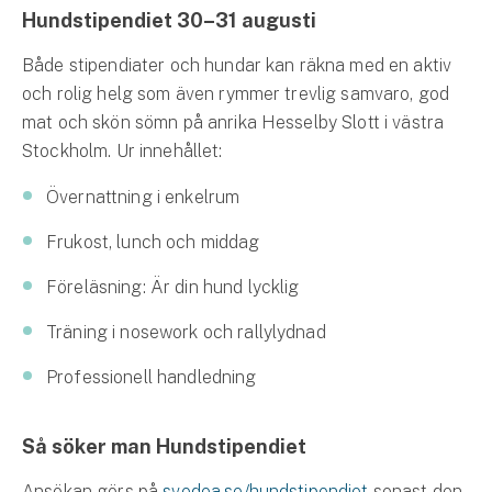
Hundstipendiet 30–31 augusti
Både stipendiater och hundar kan räkna med en aktiv
och rolig helg som även rymmer trevlig samvaro, god
mat och skön sömn på anrika Hesselby Slott i västra
Stockholm. Ur innehållet:
Övernattning i enkelrum
Frukost, lunch och middag
Föreläsning: Är din hund lycklig
Träning i nosework och rallylydnad
Professionell handledning
Så söker man Hundstipendiet
Ansökan görs på
svedea.se/hundstipendiet
senast den