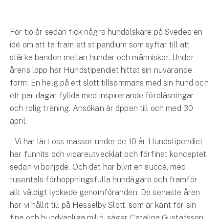
Hundförsäkring
Jakthundsförsäkring
För tio år sedan fick några hundälskare på Svedea en
idé om att ta fram ett stipendium som syftar till att
Kattförsäkring
stärka banden mellan hundar och människor. Under
årens lopp har Hundstipendiet hittat sin nuvarande
Djurförsäkring
form: En helg på ett slott tillsammans med sin hund och
Hem & hus
ett par dagar fyllda med inspirerande föreläsningar
och rolig träning. Ansökan är öppen till och med 30
Hemförsäkring
april.
Villaförsäkring
– Vi har lärt oss massor under de 10 år Hundstipendiet
har funnits och vidareutvecklat och förfinat konceptet
Bostadsrättsförsäkring
sedan vi började. Och det har blvit en succé, med
tusentals förhoppningsfulla hundägare och framför
Hyresrättsförsäkring
allt väldigt lyckade genomföranden. De senaste åren
har vi hållit till på Hesselby Slott, som är känt för sin
Fritidshusförsäkring
fina och hundvänliga miljö, säger Catalina Gustafsson,