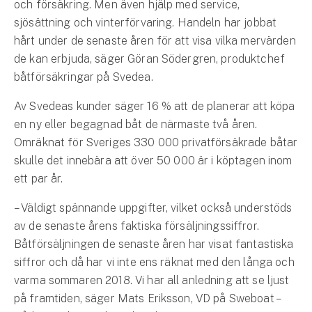
och försäkring. Men även hjälp med service,
Företag
sjösättning och vinterförvaring. Handeln har jobbat
Företagsförsäkring
hårt under de senaste åren för att visa vilka mervärden
de kan erbjuda, säger Göran Södergren, produktchef
Bilförsäkring för företag
båtförsäkringar på Svedea.
Av Svedeas kunder säger 16 % att de planerar att köpa
Släpvagnsförsäkring
en ny eller begagnad båt de närmaste två åren.
Drönarförsäkring
Omräknat för Sveriges 330 000 privatförsäkrade båtar
För förmedlare
skulle det innebära att över 50 000 är i köptagen inom
ett par år.
Gruppförsäkringar
– Väldigt spännande uppgifter, vilket också understöds
av de senaste årens faktiska försäljningssiffror.
Kommunolycksfall
Båtförsäljningen de senaste åren har visat fantastiska
Försäkring via förmedlare
siffror och då har vi inte ens räknat med den långa och
Se alla försäkringar
varma sommaren 2018. Vi har all anledning att se ljust
på framtiden, säger Mats Eriksson, VD på Sweboat –