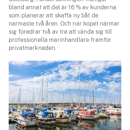
bland annat att det är 16 % av kunderna
Husvagnsförsäkring
som planerar att skaffa ny båt de
Motorcykel
närmaste två åren. Och när köpet närmar
sig föredrar två av tre att vända sig till
Mc-försäkring
professionella marinhandlare framför
privatmarknaden.
Märkesförsäkringar
Båt
Båtförsäkring
Märkesförsäkringar
Vattenskoterförsäkring
Sportfiskarna
Djur