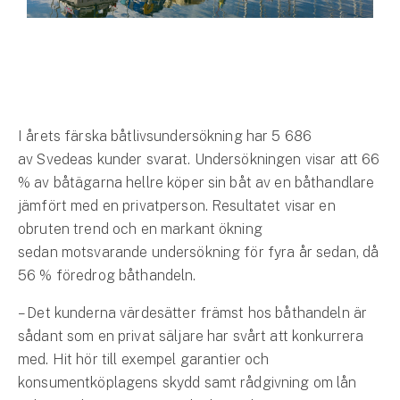
Hundförsäkring
Jakthundsförsäkring
Kattförsäkring
I årets färska båtlivsundersökning har 5 686
Djurförsäkring
av Svedeas kunder svarat. Undersökningen visar att 66
Hem & hus
% av båtägarna hellre köper sin båt av en båthandlare
jämfört med en privatperson. Resultatet visar en
Hemförsäkring
obruten trend och en markant ökning
Villaförsäkring
sedan motsvarande undersökning för fyra år sedan, då
56 % föredrog båthandeln.
Bostadsrättsförsäkring
– Det kunderna värdesätter främst hos båthandeln är
sådant som en privat säljare har svårt att konkurrera
Hyresrättsförsäkring
med. Hit hör till exempel garantier och
konsumentköplagens skydd samt rådgivning om lån
Fritidshusförsäkring