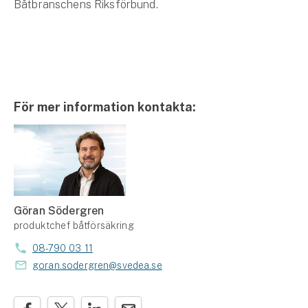
Båtbranschens Riksförbund.
För mer information kontakta:
Göran Södergren
produktchef båtförsäkring
08-790 03 11
goran.sodergren@svedea.se